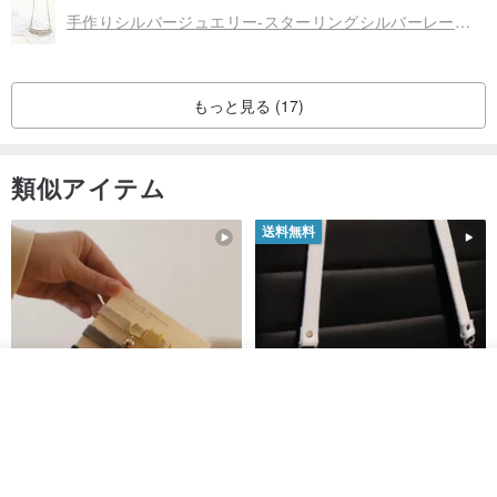
手作りシルバージュエリー-スターリングシルバーレースペンダント
もっと見る (17)
類似アイテム
送料無料
オーダーする
お気に入り
ショップを見る
シンプルな手作りカスタム猫首
マルチカラーのエレガントなレ
輪 Basic New Life Soft
ザーショルダーバッグ、ハンド