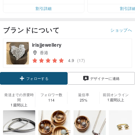
割引詳細
割引詳
ブランドについて
ショップへ
irisjjewellery
香港
4.9
(17)
クーポン取得
デザイナーに連絡
フォローする
発送までの所要時
フォロワー数
返信率
前回オンライン
間
1週間以上
114
25%
1週間以上