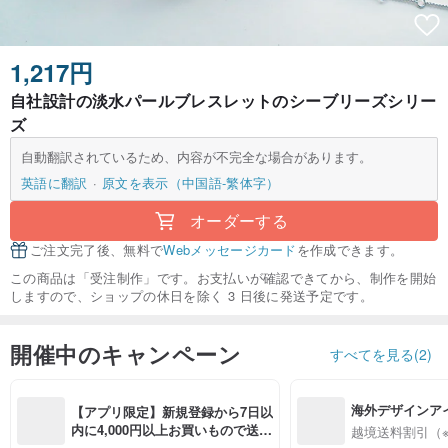
1,217円
自社設計の淡水パールブレスレットのシーブリーズシリー
ズ
自動翻訳されているため、内容が不完全な場合があります。
英語に翻訳
原文を表示（中国語-繁体字）
オーダーする
ご注文完了後、無料で
Webメッセージカード
を作成できます。
この商品は「受注制作」です。お支払いが確認できてから、制作を開始
しますので、ショップの休日を除く 3 日後に発送予定です。
開催中のキャンペーン
すべてを見る(2)
海外デザインア
【アプリ限定】新規登録から7日以
入
内に4,000円以上お買いもので送料
越境送料割引（
無料（最大500円OFF）