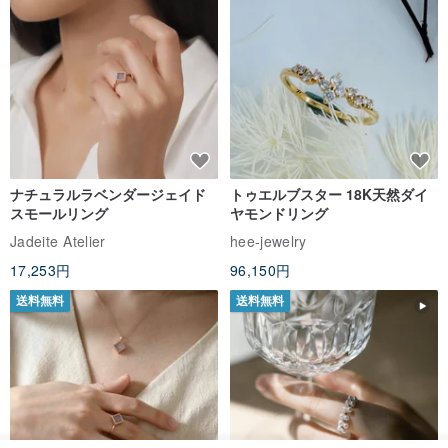
ナチュラルラベンダージェイド
トゥエルブスター 18K天然ダイ
スモールリング
ヤモンドリング
Jadeite Atelier
hee-jewelry
17,253円
96,150円
送料無料
送料無料