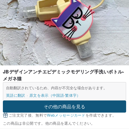
JBデザインアンチエピデミックモデリング手洗いボトル-
メガネ猫
自動翻訳されているため、内容が不完全な場合があります。
英語に翻訳
原文を表示（中国語-繁体字）
その他の商品を見る
ご注文完了後、無料で
Webメッセージカード
を作成できます。
この商品は非公開です。他の商品を選んでください。