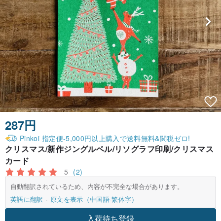
287円
Pinkoi 指定便-5,000円以上購入で送料無料&関税ゼロ!
クリスマス/新作ジングルベル/リソグラフ印刷/クリスマス
カード
5
(2)
自動翻訳されているため、内容が不完全な場合があります。
英語に翻訳
原文を表示（中国語-繁体字）
入荷待ち登録