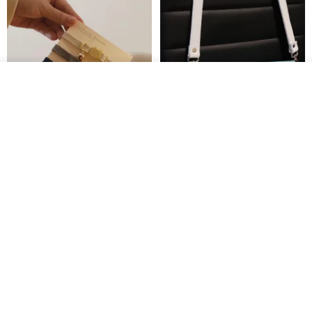
その他の商品を見る
ショップを見る
シンプルな手作りカスタム猫首
マルチカラーのエレガントなレ
輪 Basic New Life Soft
ザーショルダーバッグ、ハンド
Organic Cat Collar | Simple
メイド
Maodian
DALI-mybag
Soft Cat Collar
3,127円
30,108円
送料無料
送料無料