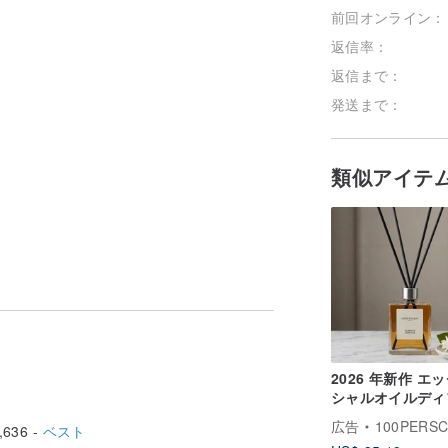
前回オンライン：
フォローす
返信率：
返信まで：
発送まで：
類似アイテ
2026 年新作 エ
シャルオイルディ
ーザー 60ml 厳
広告
100PERSCENT H
,636 -
ベスト
た香りの数々 上