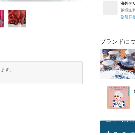
海外デ
越境送
割引詳
ブランドに
ります。
クーポン取