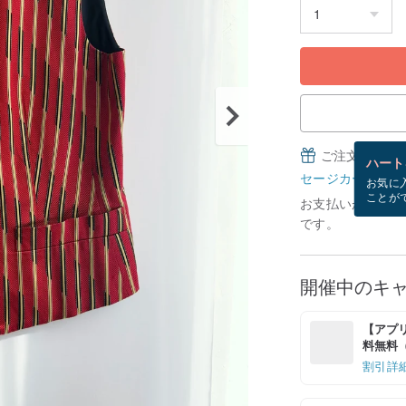
ご注文完了後
ハート
セージカードとは
お気に
ことが
お支払いが確認で
です。
開催中のキ
【アプリ
料無料（最
割引詳