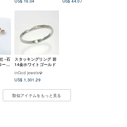
US$ 16.04
US$ 44.07
ブレスレット
社 -石
スタッキングリング 岩
ロー>
14金ホワイトゴールド
inGod jewels💎
US$ 1,301.29
類似アイテムをもっと見る