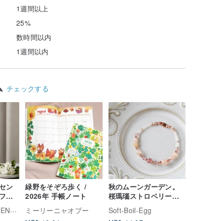
る
1週間以上
25%
数時間以内
1週間以内
ム
チェックする
ッセン
緑野をそぞろ歩く /
秋のムーンガーデン。
フュ
2026年 手帳ノート
桜瑪瑙ストロベリーク
選され
リスタル14Kローズゴー
EMEI
ミーリーニャオプー
Soft-Boil-Egg
質なホ
ルド天然石クリスタル