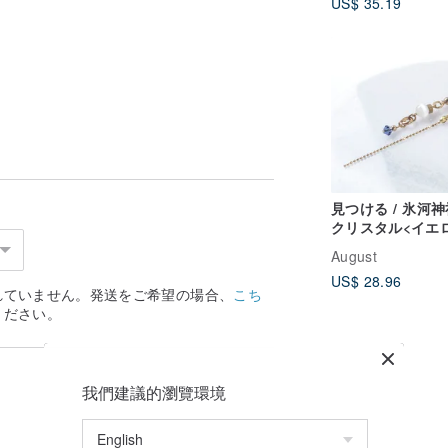
US$ 35.19
ームフレグランス
見つける / 氷河神
クリスタル<イエ
イヤリング
August
US$ 28.96
れていません。発送をご希望の場合、
こち
ください。
我們建議的瀏覽環境