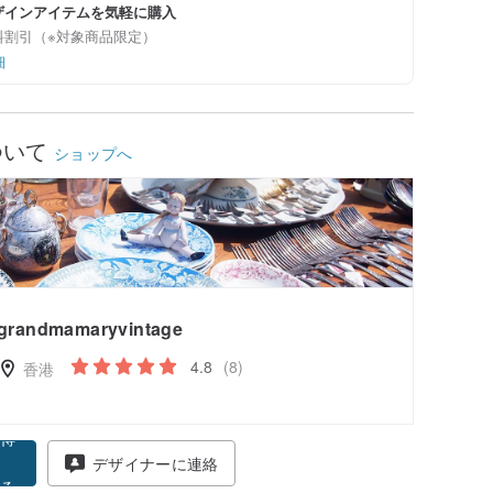
ザインアイテムを気軽に購入
料割引（※対象商品限定）
細
ついて
ショップへ
grandmamaryvintage
4.8
(8)
香港
得
デザイナーに連絡