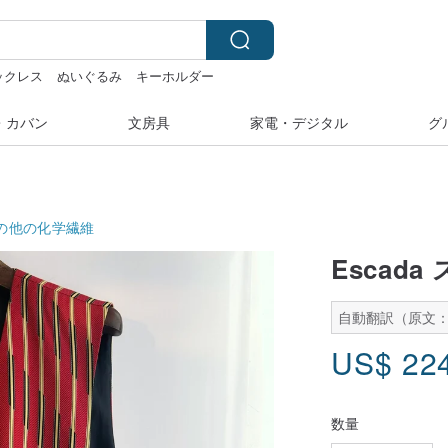
ネックレス
ぬいぐるみ
キーホルダー
・カバン
文房具
家電・デジタル
グ
の他の化学繊維
Escad
自動翻訳（原文：
US$
22
数量