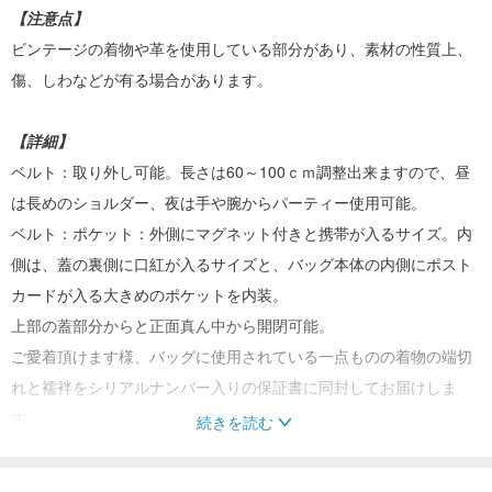
【注意点】
ビンテージの着物や革を使用している部分があり、素材の性質上、
傷、しわなどが有る場合があります。
【詳細】
ベルト：取り外し可能。長さは60～100ｃｍ調整出来ますので、昼
は長めのショルダー、夜は手や腕からパーティー使用可能。
ベルト：ポケット：外側にマグネット付きと携帯が入るサイズ。内
側は、蓋の裏側に口紅が入るサイズと、バッグ本体の内側にポスト
カードが入る大きめのポケットを内装。
上部の蓋部分からと正面真ん中から開閉可能。
ご愛着頂けます様、バッグに使用されている一点ものの着物の端切
れと襦袢をシリアルナンバー入りの保証書に同封してお届けしま
す。
続きを読む
【返品交換】