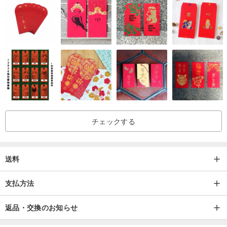
要しました。また、完成度を左右する芯材の選定、バッグとしての
利便性も持った開閉方法の実現には職人さんの忍耐強い努力と数え
きれない試作繰り返しました。
形の完成には１年以上、型数は実に通常のバッグの訳3倍程になり
ます。革だけでなく帯や襦袢といったデリケートな複数の異なる素
材を使用する為、縫製前の工程にも時間を要します。
内側に使用する襦袢は、シルクで柔らかくそのまま縫製する事は
出来ない為、反物の状態で前処理を行います。この主張しない繊細
チェックする
な美しさを放つ襦袢が普段使用するバッグに内装されていくのは、
心が躍る嬉しさが生まれます。
帯、革、襦袢等ビンテージを含んだ都度、異なる素材の組合せの
送料
一点一点の製作は、使用する生地が変わる毎に性質も変わる為、そ
の度に方法を改善し素材の性質に合わせた粘り強い試行錯誤を積み
支払方法
重ねて作り上げられます。
帯は一点もののビンテージ帯を使用し、内装の襦袢も同様に大量
返品・交換のお知らせ
生産されたものでなく、先代に生産された一反かそれ以下しかない