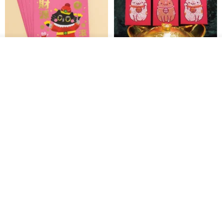
入荷待ち登録
ショップを見る
黒猫マルーの小さな財神 宝くじ
【GFSD】ラインストーン精品 -
ホットスタンプポチ袋
煌めく多目的ポチ袋 -【招財納
福・金運招来】
Huei Hei Ji Bai
gfsd
516円
6,868円