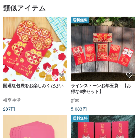
ものなどを使用している為、同じ柄からは限られた数量しか生産出
類似アイテム
来ません。同じ着物でも柄の見え方もそれぞれ異なりますので、着
送料無料
物を代々引き継ぐ様に愛着を持って頂けたらと願います。
開運紅包袋をお楽しみください
ラインストーンお年玉袋 - 【お
得な6枚セット】
禮享生活
gfsd
287円
5,083円
送料無料