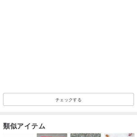
職人の手作り製品です。返品は受け付けておりませんが、ご希望内
容によっては交換やカスタムオーダーを受け付けております。
【素材】
本革、ヴィンテージ着物、シルク襦袢
日本製
【サイズ】
30×30×33 cm
全て職人さんによる手作りの為、二つと同じものがない世界で一つ
の日本製です。
チェックする
日本の提灯から着想したと言っても、製作までの道のりは困難を極
類似アイテム
めました。既存にありふれたものをやるのでは意味がありません。
提灯のイメージの丸い形状を実現するには緻密さが必要で時間を