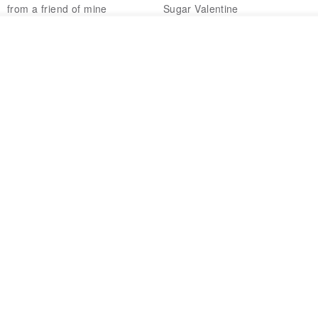
プリントシルクスカーフトップ
ョーカー SV649
from a friend of mine
Sugar Valentine
ス
34,340円
1,780円
その他の商品を見る
ショップを見る
送料無料
CHARM 日本製 ショート ミック
天然シルクフラワーネックレス -
ス オーガニックコットン ネック
ローズチョーカー - リストレッ
ウォーマー
グブレスレット シルクアクセサ
カジュアルボックス casual box
Marina V Lingerie
リー
2,500円
9,769円