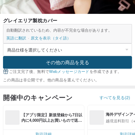
グレイエリア製枕カバー
自動翻訳されているため、内容が不完全な場合があります。
英語に翻訳
原文を表示（タイ語）
その他の商品を見る
ご注文完了後、無料で
Webメッセージカード
を作成できます。
この商品は非公開です。他の商品を選んでください。
開催中のキャンペーン
すべてを見る(2)
海外デザインア
【アプリ限定】新規登録から7日以
入
内に4,000円以上お買いもので送料
越境送料割引（
無料（最大500円OFF）
割引詳細
割引詳