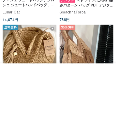
シェ ジュートハンドバッグ、リ
みパターン バッグ PDF デジタル
ユーザブルバッグ
インスタント ダウンロード、レ
Lunar Cat
SmachnaTorba
ディース クロスボディ
14,074円
788円
送料無料
35%OFF
カートに入れる
お気に入り
ショップを見る
クロシェ編み丸型ジュートバッ
オーガニックコットン糸の編み
グ、クロシェ編みトートバッ
バッグ、クラッチバッグとして
グ、クロシェ編みショルダーバ
も。
Lunar Cat
Knits And Woven By Oom
ッグ
11,425円
5,405円
8,314円
送料無料