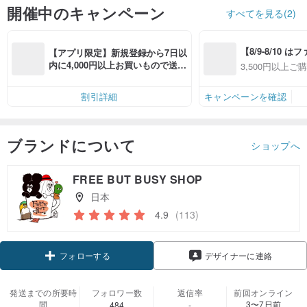
開催中のキャンペーン
すべてを見る(2)
【8/9-8/10 
【アプリ限定】新規登録から7日以
員感謝デー】ア
内に4,000円以上お買いもので送料
3,500円以上ご
全品対象7％OFF
無料（最大500円OFF）
OFF
件あり、最大50
割引詳細
キャンペーンを確認
ブランドについて
ショップへ
FREE BUT BUSY SHOP
日本
4.9
(113)
クーポン取得
デザイナーに連絡
フォローする
発送までの所要時
フォロワー数
返信率
前回オンライン
間
3〜7日前
484
-