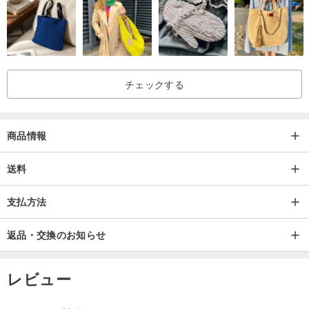
バスト：120cm
前着丈：84cm
スイング：122cm
カラー：44cm
チェックする
肩スリーブの長さ：69cm
袖口：21cm
（ヒント：サイズの単位はcmで、異なる部分の測定方法は異なりま
商品情報
す。約1〜2 cmの違いがありますが、これは国家品質検査の範囲内
です。）
送料
支払方法
返品・交換のお知らせ
レビュー