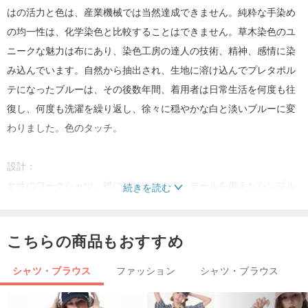
はの活力と色は、産業機械では当然達成できません。純粋な手染め
の均一性は、化学染色と比較することはできません。草木染色のユ
ニークな魅力は布にあり、染色工房の達人の技術、精神、感情に染
み込んでいます。自然から抽出され、生地に溶け込んでプレタポル
テになったブルーは、その後数年間、着用者は日常生活を何度も往
復し、何度も洗濯を繰り返し、徐々に穏やかな白と淡いブルーに変
わりました。色のタッチ。
設計：
女性のワークシャツ。襟にプリーツのディテールを備えたシンプル
続きを読む
でゆったりした2つのゆったりとしたポケットは、機能的で簡単で
す。純粋な綿生地、純粋な植物青染料で作られています。
こちらの商品もおすすめ
生地の質感：綿100％
シャツ・ブラウス
ファッション
シャツ・ブラウス
明ボタンのテクスチャ：樹脂