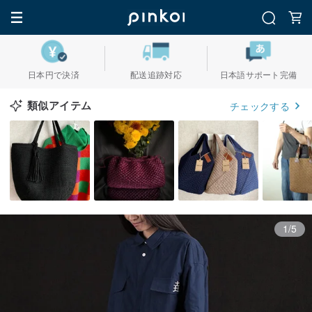
日本円で決済
配送追跡対応
日本語サポート完備
類似アイテム
チェックする
1/5