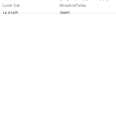
ユーザブルバッグ
インスタント ダウンロード、レ
Lunar Cat
SmachnaTorba
ディース クロスボディ
14,074円
788円
送料無料
35%OFF
カートに入れる
お気に入り
ショップを見る
クロシェ編み丸型ジュートバッ
オーガニックコットン糸の編み
グ、クロシェ編みトートバッ
バッグ、クラッチバッグとして
グ、クロシェ編みショルダーバ
も。
Lunar Cat
Knits And Woven By Oom
ッグ
11,425円
5,405円
8,314円
送料無料