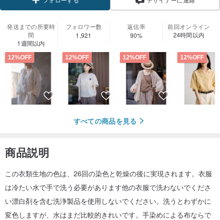
フォローする
発送までの所要時
フォロワー数
返信率
前回オンライン
間
24時間以内
1,921
90%
1週間以内
12%OFF
12%OFF
12%OFF
12%OFF
すべての商品を見る
商品説明
この衣類生地の色は、26回の染色と乾燥の後に実現されます。衣服
は冷たい水で手で洗う必要があります他の衣服で洗わないでくださ
い漂白剤を含む洗浄製品を使用しないでください。洗うとわずかに
変色しますが、水はまだ比較的きれいです。手染めによる布ならで