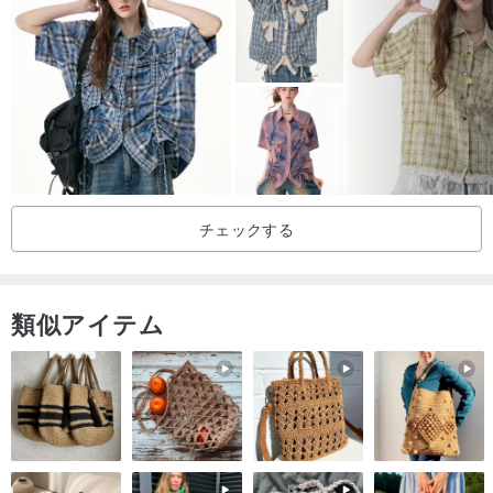
染色：100％純粋な天然植物ブルー染料
古代の染色の部分的な不均一性や汚れは、手作りの青い染色の特別
な古代の初期スタイルを与えますが、品質の問題ではありません。
購入する前に知っておいてください。
色について
チェックする
写真を本物に近いものにするように最善を尽くしましたが、ディス
プレイが異なるため、色の違いは避けられません。知ってくださ
い！
類似アイテム
[乾燥空洞]品質の問題を除き、すべての商品が販売された後は、主観
的な返品理由を受け入れません。理解し、サイズを必ず確認してく
ださい！
サイズ情報：ワンサイズ