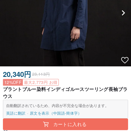
20,340円
23,113円
12%OFF
最大2,773円 お得
プラントブルー染料インディゴルースツーリング長袖ブラ
ウス
自動翻訳されているため、内容が不完全な場合があります。
英語に翻訳
原文を表示（中国語-簡体字）
カートに入れる