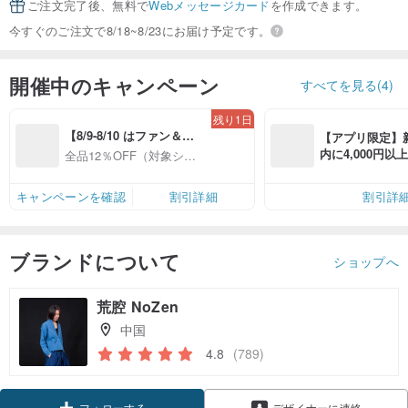
ご注文完了後、無料で
Webメッセージカード
を作成できます。
今すぐのご注文で8/18~8/23にお届け予定です。
開催中のキャンペーン
すべてを見る(4)
残り1日
【8/9-8/10 はファン＆会
【アプリ限定】
員感謝デー】対象ショッ
内に4,000円
全品12％OFF（対象ショ
プ全品12%OFF
無料（最大500円
ップ限定）
キャンペーンを確認
割引詳細
割引詳
ブランドについて
ショップへ
荒腔 NoZen
中国
4.8
(789)
クーポン取得
デザイナーに連絡