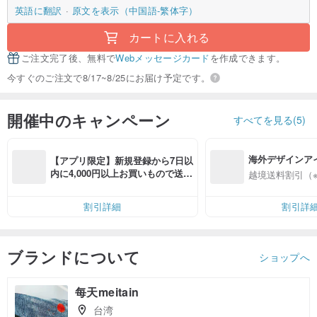
英語に翻訳
原文を表示（中国語-繁体字）
カートに入れる
ご注文完了後、無料で
Webメッセージカード
を作成できます。
今すぐのご注文で8/17~8/25にお届け予定です。
開催中のキャンペーン
すべてを見る(5)
海外デザインア
【アプリ限定】新規登録から7日以
入
内に4,000円以上お買いもので送料
越境送料割引（
無料（最大500円OFF）
割引詳細
割引詳
ブランドについて
ショップへ
每天meitain
台湾