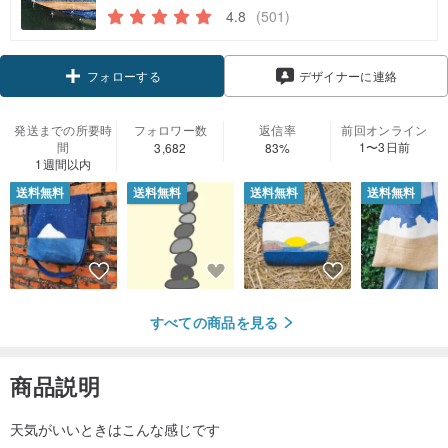
4.8
(501)
フォローする
デザイナーに連絡
発送までの所要時
フォロワー数
返信率
前回オンライン
間
1〜3日前
3,682
83%
1週間以内
送料無料
送料無料
送料無料
送料無料
すべての商品を見る
商品説明
天気がいいときはこんな感じです