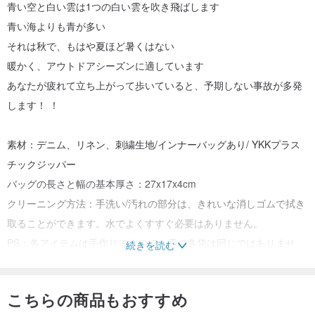
青い空と白い雲は1つの白い雲を吹き飛ばします
青い海よりも青が多い
それは秋で、もはや夏ほど暑くはない
暖かく、アウトドアシーズンに適しています
あなたが疲れて立ち上がって歩いていると、予期しない事故が多発
します！ ！
素材：デニム、リネン、刺繍生地/インナーバッグあり/ YKKプラス
チックジッパー
バッグの長さと幅の基本厚さ：27x17x4cm
クリーニング方法：手洗い/汚れの部分は、きれいな消しゴムで拭き
取ることができます。水でよくすすぐ必要はありません。
PS：各アイテムは手作りですので、雲の各袋は同じではありませ
続きを読む
ん、私を許してください。
こちらの商品もおすすめ