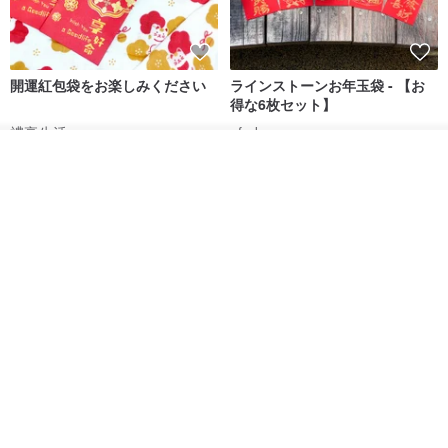
開運紅包袋をお楽しみください
ラインストーンお年玉袋 - 【お
得な6枚セット】
禮享生活
gfsd
カートに入れる
287円
5,083円
お気に入り
ショップを見る
送料無料
黒猫マルーの小さな財神 宝くじ
【GFSD】ラインストーン精品 -
ホットスタンプポチ袋
煌めく多目的ポチ袋 -【招財納
福・金運招来】