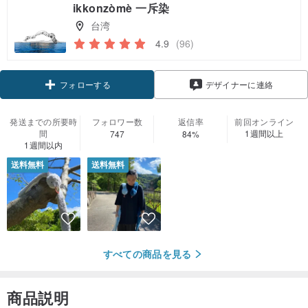
ikkonzòmè 一斥染
台湾
4.9
(96)
クーポン取得
デザイナーに連絡
フォローする
発送までの所要時
フォロワー数
返信率
前回オンライン
間
1週間以上
747
84%
1週間以内
送料無料
送料無料
すべての商品を見る
商品説明