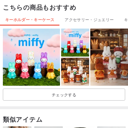
こちらの商品もおすすめ
た場合は、金属やワイヤーの酸化や劣化を防ぐため、乾いた布また
はペーパー タオルでできるだけ早く押してください。
キーホルダー・キーケース
アクセサリー・ジュエリー
4. 写真はすべて実物ですが、画面の色、光、個人の感じ方などによ
り、多少の違いがあります.色は主に実際の製品です.ご不明な点がご
ざいましたら、必ずお問い合わせください.
5. 地球を大切にし、過度なパッケージを使わず、必要としている動
物団体に作品ごとにNTD10を寄付する
ᛡ/ᛄ 製法
チェックする
designed & handmade in Taiwan
類似アイテム