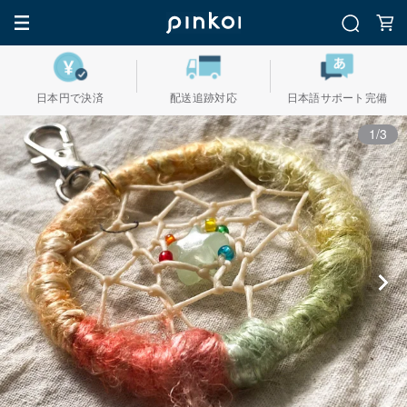
日本円で決済
配送追跡対応
日本語サポート完備
1/3