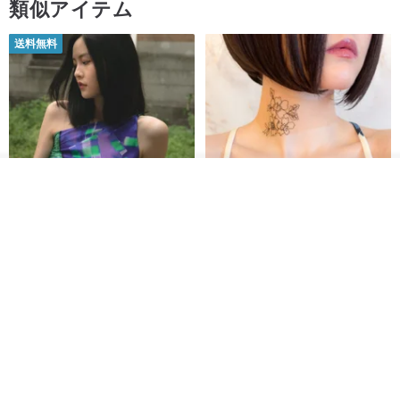
類似アイテム
送料無料
その他の商品を見る
ショップを見る
【イタリアの精緻な職人技】 -
世界の片隅で静かに咲く花/ ワン
フレンチシックな装い - ツイル
ポイントタトゥーのレースのチ
プリントシルクスカーフトップ
ョーカー SV649
from a friend of mine
Sugar Valentine
ス
34,340円
1,780円
送料無料