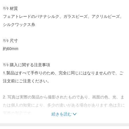
ᛡ/ᛄ 材質
フェアトレードのバナナシルク、ガラスビーズ、アクリルビーズ、
シルクワックス糸
ᛡ/ᛄ 尺寸
約60mm
ᛡ/ᛄ 購入に関する注意事項
1.製品はすべて手作りのため、完全に同じにはなりませんので、ご
注文前にご注意ください。
2. 写真は実際の製品から撮影されたものであり、画面の色、光、ま
たは個人の知覚により、多少の違いがある場合があります.色は主に
実際の製品です。
続きを読む
3. ウォーター アクティビティでの着用は避けてください. 水に触れ