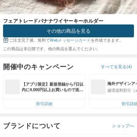
フェアトレードバナナワイヤーキーホルダー
その他の商品を見る
ご注文完了後、無料で
Webメッセージカード
を作成できます。
この商品は非公開です。他の商品を選んでください。
開催中のキャンペーン
すべてを見る(4)
海外デザインア
【アプリ限定】新規登録から7日以
入
内に4,000円以上お買いもので送料
越境送料割引（
無料（最大500円OFF）
割引詳細
割引詳
ブランドについて
ショップへ