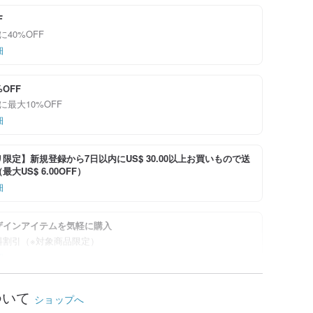
F
に40%OFF
細
%OFF
に最大10%OFF
細
限定】新規登録から7日以内にUS$ 30.00以上お買いもので送
大US$ 6.00OFF）
細
ザインアイテムを気軽に購入
料割引（※対象商品限定）
細
ついて
ショップへ