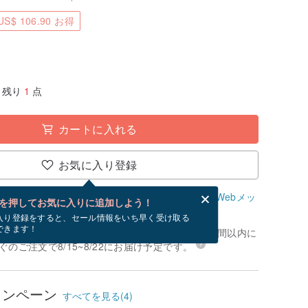
S$ 106.90 お得
残り
1
点
カートに入れる
お気に入り登録
、無料でWebメッセージカードを作成できます。
Webメッ
を押してお気に入りに追加しよう！
？
入り登録をすると、セール情報をいち早く受け取る
できます！
文いただく場合、お支払いが確認でき次第、24時間以内に
のご注文で8/15~8/22にお届け予定です。
ャンペーン
すべてを見る(4)