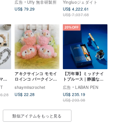
広告
Uffy 無非研製所
Yingluoジェダイト
ay -
基づいた頭皮マッサー
ズ20号 | 天然ミャンマ
US$ 79.29
US$ 4,222.61
ジャー - バイオレット
ー翡翠 | ギフト
US$ 7,037.68
パープル
20%OFF
アキクサインコ モモイ
【万年筆】ミッドナイ
スマホ
ロインコ バークインコ
トブルース | 静謐なシ
トスト
小型ぬいぐるみ＆ころ
ーブルーとアクアグリ
CT
shaymiiscrochet
広告
LABAN PEN
んと丸いフォルム 愛ら
ーン マインドフルな筆
US$ 22.28
US$ 235.19
6.28
しいペット鳥
記具 上質な時間を彩る
US$ 293.98
類似アイテムをもっと見る