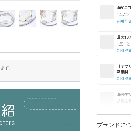
40%OF
1点ごと
割引詳
最大10
1点ごと
割引詳
【アプリ
ります。
料無料（最
割引詳
海外デ
越境送
割引詳
ブランドに