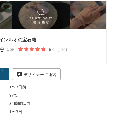
インルオの宝石箱
5.0
(190)
台湾
得
デザイナーに連絡
る
1〜3日前
97%
24時間以内
1〜3日