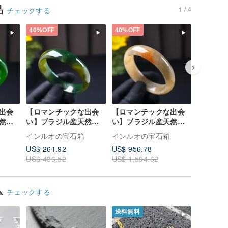
品
1 / 4
チェックする
40%OFF
40%OFF
40%OFF
出会
【ロマンチックな出会
【ロマンチックな出会
【ロマン
然グ
い】ブラジル産天然グ
い】ブラジル産天然イ
い】ブラ
ーバ
リーンフローライトカ
エローレッドフローカ
ッドアゲ
インルオの宝石箱
インルオの宝石箱
インルオ
ルセド
ルセドニーバングル |
ルセドニーバングル |
｜天然ア
US$ 261.92
US$ 956.78
US$ 935
天然カルセドニー | ギ
天然カルセドニー | ギ
ト
US$ 436.52
US$ 1,594.62
US$ 1,5
フトに
フトに
ム
チェックする
送料無料