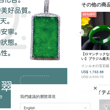
その他の商
40%OFF
【ロマンチックな
い】ブラジル産天
リーンカルセドニ
インルオの宝石箱
ングル | 天然カ
US$ 1,763.88
ニー | ギフト
US$ 2,939.79
類似アイテ
我們建議的瀏覽環境