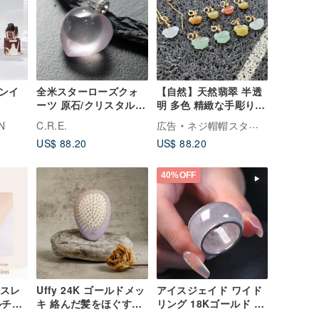
ンイ
全米スターローズクォ
【自然】天然翡翠 半透
ーツ 原石/クリスタル/
明 多色 精緻な手彫り
スピリチュアル/開運/金
如意頭 チョーカーネッ
N
C.R.E.
広告
ネジ帽帽スタジオ
運アップ/魔除け/人間関
クレス
US$ 88.20
US$ 88.20
係改善
40%OFF
ブレスレ
Uffy 24K ゴールドメッ
アイスジェイド ワイド
ルチャ
キ 絡んだ髪をほぐすヘ
リング 18Kゴールド ダ
ーハー
アブラシ - 人間工学に
イヤモンド | 国際サイ