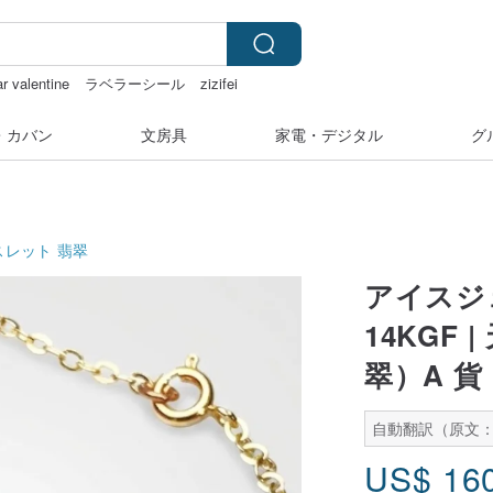
r valentine
ラベラーシール
zizifei
ー
・カバン
文房具
家電・デジタル
グ
スレット
翡翠
アイスジ
14KGF
翠）A 貨
自動翻訳（原文：
US$
16