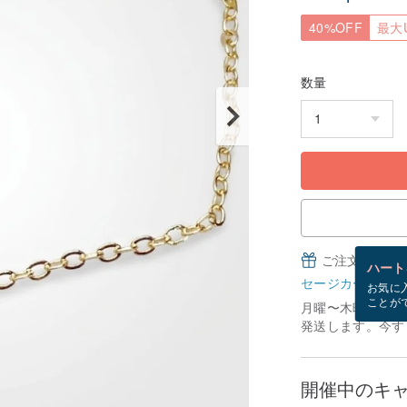
40%OFF
最大U
数量
ご注文完了後
ハート
セージカードとは
お気に
ことが
月曜〜木曜にご注
発送します。今すぐ
開催中のキ