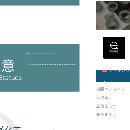
F
クーポン取
前回オンライン：
フォローす
返信率：
返信まで：
発送まで：