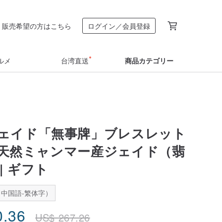
販売希望の方はこちら
ログイン／会員登録
ルメ
台湾直送
商品カテゴリー
ェイド「無事牌」ブレスレット
 | 天然ミャンマー産ジェイド（翡
 | ギフト
中国語-繁体字）
0.36
US$
267.26