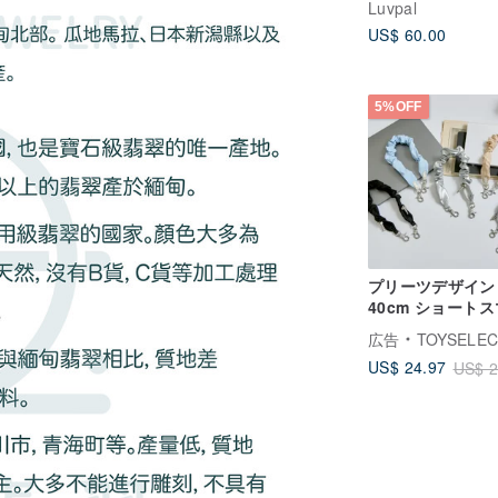
Luvpal
ト | Emotional D
US$ 60.00
Love
5%OFF
プリーツデザイン
40cm ショート
ストラップ/リス
広告
TOYSELE
ラップ
US$ 24.97
US$ 2