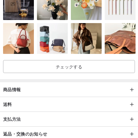
▲厚さ : 2 (1が最も薄く、5が最も厚い)
▲推奨サイズ :
XS/EU34/UK6/US2
チェックする
S/EU36/UK8/US4
M/EU38/UK10/US6
商品情報
L/EU40/UK12/US8
送料
支払方法
XL/EU42/UK14/US10
返品・交換のお知らせ
★ ご購入時の注意点 ★