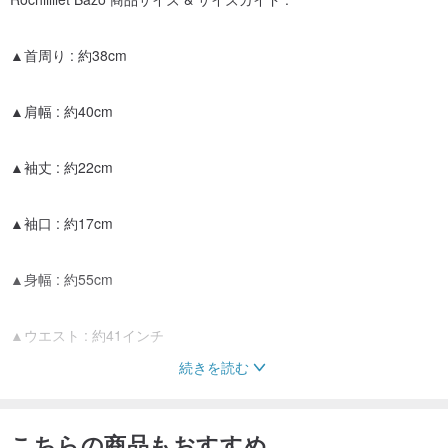
▲首周り : 約38cm
▲肩幅 : 約40cm
▲袖丈 : 約22cm
▲袖口 : 約17cm
▲身幅 : 約55cm
▲ウエスト : 約41インチ
続きを読む
▲ヒップ : 約58cm
こちらの商品もおすすめ
▲サイドスリット丈 : 約26cm