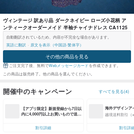
ヴィンテージ 訳あり品 ダークネイビー ローズ小花柄 ア
ンティークオーダーメイド 半袖チャイナドレス CA1125
自動翻訳されているため、内容が不完全な場合があります。
英語に翻訳
原文を表示（中国語-繁体字）
その他の商品を見る
ご注文完了後、無料で
Webメッセージカード
を作成できます。
この商品は販売終了。他の商品を選んでください。
開催中のキャンペーン
すべてを見る(4)
海外デザインア
【アプリ限定】新規登録から7日以
入
内に4,000円以上お買いもので送料
越境送料割引（
無料（最大500円OFF）
割引詳細
割引詳