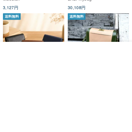
Soft Cat Collar
3,127円
30,108円
送料無料
送料無料
その他の商品を見る
ショップを見る
Brita コンパクト財布 | 軽量設計
クリエイティブな個性派ショー
× 日常使いに最適
トフラップショルダーバッグ -
ラッキーグリーン (ギフト オリ
DUAL 多兒クリエイティブレザーグッズ
Zolton ゾルトン
ジナル)
8,383円
22,836円
送料無料
50%OFF