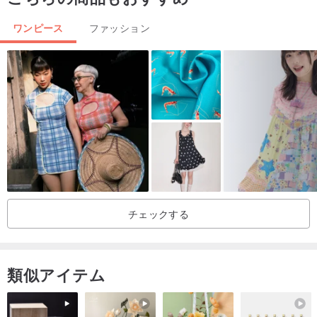
ワンピース
ファッション
▲着丈 : 約113cm
▲裏地 : あり
▲伸縮性 : あり
▲裏地の状態 : 良好
▲ファスナーの状態 : 良好（右側）
チェックする
▲スナップボタンの状態 : 軽度の酸化あり
類似アイテム
▲特記事項 : サイドスリットにほつれ、糸の飛び出しあり
▲原産国 : 不明