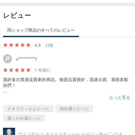
レビュー
★ ヴィンテージ品のため、経年による劣化、摩耗、または小さな欠
陥がある場合がございます。ご理解の上、ご注文ください。
同ショップ商品のすべてのレビュー
★ 商品の色合いは、光の加減により実物と若干異なる場合がござい
ます。ご不明な点がございましたら、事前にお問い合わせくださ
4.9
(19)
い。
x***********1
★ 上記サイズはウエスト以外、すべて平置きで採寸しております。
2cm程度の誤差が生じる場合がございますので、ご了承ください。
1 年前に
★ 商品は出品前に専門業者によるクリーニングと手入れを施してお
我好多次買過這賣家的商品。都是品質很好，迅速出貨。我很喜歡
ります。外観に1cmを超える欠陥がある場合は、商品詳細にて明記
你們！
いたします。
こちらのお店で何度も商品を買いました。品質も良く、出荷も速
もっと見る
いです。大好きなお店です！
クオリティがよかった
期待通りだった
届くのが速かった
ヴィンテージ オートクチュール ベージュ地×ピンクオレンジの貝殻刺繍 裾スリット 七分袖 チャイナドレス CA613