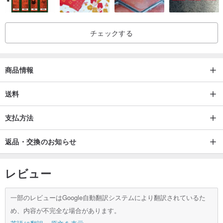
-素材：ポリウレタン（PU）、ポリエステル繊維
チェックする
-サイズ：21.5 x 9.5 cm
-中国製の英国デザイン
商品情報
送料
★注意事項
支払方法
-開封、使用、分解後に販売された結果、完全性が失われ、再販価値
返品・交換のお知らせ
が失われた場合、返品・交換はできません。
レビュー
一部のレビューはGoogle自動翻訳システムにより翻訳されているた
め、内容が不完全な場合があります。