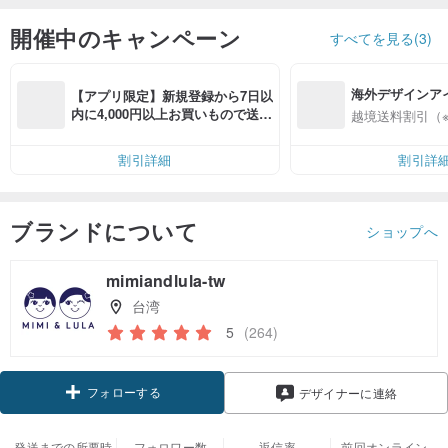
開催中のキャンペーン
すべてを見る(3)
海外デザインア
【アプリ限定】新規登録から7日以
入
内に4,000円以上お買いもので送料
越境送料割引（
無料（最大500円OFF）
割引詳細
割引詳
ブランドについて
ショップへ
mimiandlula-tw
台湾
5
(264)
フォローする
デザイナーに連絡
発送までの所要時
フォロワー数
返信率
前回オンライン