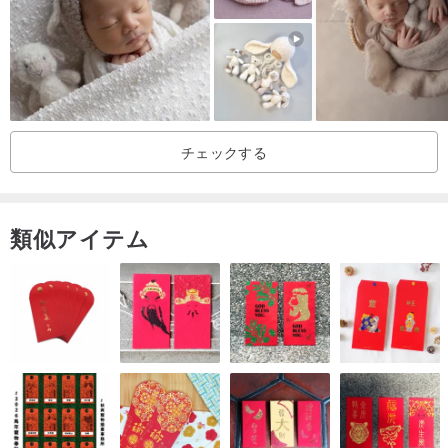
-子猫のパターンが最も甘い、キュートでありながらエレガントな、
子猫愛好家に最適な高級ソフトクリーム人工皮革
-筆箱やコスメティックバッグだけでなく、ヘアピンなどの小物にも
最適
チェックする
-小さなバッグのジッパーのデザイン、外出時のアクセサリーも非常
に目を引く
類似アイテム
-同じシリーズの猫のヘアアクセサリーと一緒に使用できます
-ご注意ください！この製品は3歳以上の子供に適しています
★商品仕様