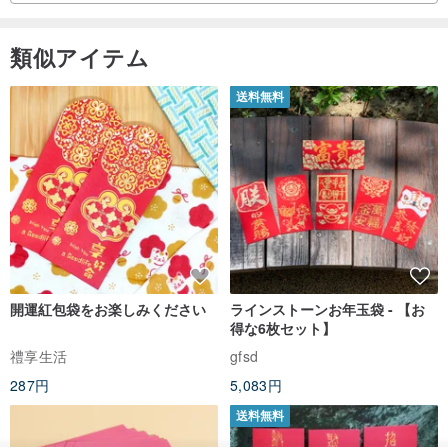
類似アイテム
送料無料
開運紅包袋をお楽しみください
ラインストーンお年玉袋 - 【お
得な6枚セット】
禮享生活
gfsd
287円
5,083円
送料無料