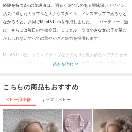
経験を持つ2人の創設者は、明るく遊び心のある興味深いデザイン、
活気に満ちたカラフルな大胆なスタイル、ドレスアップであろうと
なかろうと、共同でMimi＆Lulaを作成しました。 、パーティー、遊
び、さらには毎日の学校今日、ミミ＆ルーラは小さな女の子が望む
かもしれないすべての華やかさと魅力を提供します！
Mimi＆Lulaは、クリエイティブな子供向けの魅力的なヘアアクセサ
リーとアクセサリーのシリーズを作成し、毎日に笑顔と太陽の光を
続きを読む
もたらすことを夢見ています。
こちらの商品もおすすめ
★商品の特徴
ベビー用小物
キッズ・ベビー
-明るく、生き生きとした、まばゆいばかりのスタイリッシュなペン
ケース