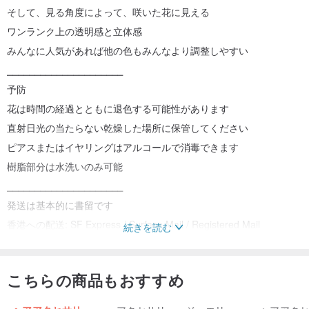
そして、見る角度によって、咲いた花に見える
ワンランク上の透明感と立体感
みんなに人気があれば他の色もみんなより調整しやすい
⎯⎯⎯⎯⎯⎯⎯⎯⎯⎯⎯⎯⎯⎯⎯⎯⎯⎯⎯⎯⎯
予防
花は時間の経過とともに退色する可能性があります
直射日光の当たらない乾燥した場所に保管してください
ピアスまたはイヤリングはアルコールで消毒できます
樹脂部分は水洗いのみ可能
⎯⎯⎯⎯⎯⎯⎯⎯⎯⎯⎯⎯⎯⎯⎯⎯⎯⎯⎯⎯⎯
発送は基本的に書留です
香港への配送: SF Express / Surface Mail / Registered Mail
続きを読む
海外発送：航空書留（追跡機能あり）
こちらの商品もおすすめ