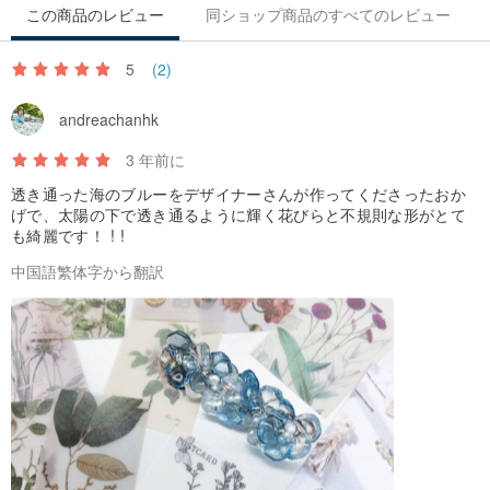
この商品のレビュー
同ショップ商品のすべてのレビュー
5
(2)
andreachanhk
3 年前に
透き通った海のブルーをデザイナーさんが作ってくださったおか
げで、太陽の下で透き通るように輝く花びらと不規則な形がとて
も綺麗です！ ! !
中国語繁体字から翻訳