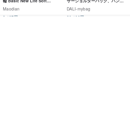
輪 Basic New Life Soft
ザーショルダーバッグ、ハンド
Organic Cat Collar | Simple
メイド
Maodian
DALI-mybag
Soft Cat Collar
3,127円
30,108円
入荷待ち登録
送料無料
送料無料
ショップを見る
Brita コンパクト財布 | 軽量設計
クリエイティブな個性派ショー
× 日常使いに最適
トフラップショルダーバッグ -
ラッキーグリーン (ギフト オリ
DUAL 多兒クリエイティブレザーグッズ
Zolton ゾルトン
ジナル)
8,383円
22,836円
送料無料
50%OFF