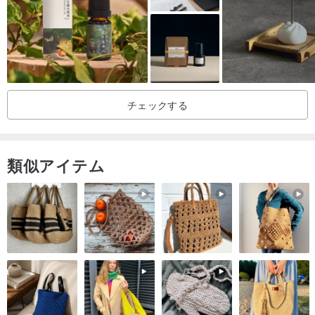
チェックする
﹝8 種類の天然単一エッセンシャル オイルから 3 つを選択 - あなた
類似アイテム
だけの調香師になりましょう﹞
コメントにお気に入りの香りを残してください。特にご指定がない
場合は、ご希望に合わせて手配させていただきます:)
①ラベンダー﹙ラベンダー﹚
②ベルガモット﹙ベルガモット﹚
③レモン﹙レモン﹚