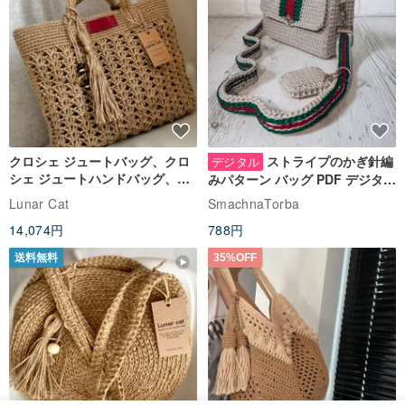
プはわずかに異なります。
﹛その他のギフトボックスオプション﹜
﹝
www.pinkoi.com/product/CjiPYVBw
﹞
﹝
www.pinkoi.com/product/wqawJhtQ
﹞
クロシェ ジュートバッグ、クロ
ストライプのかぎ針編
デジタル
シェ ジュートハンドバッグ、リ
みパターン バッグ PDF デジタル
﹝
www.pinkoi.com/product/QBLgWkP4
﹞さらなる可能性を創
ユーザブルバッグ
インスタント ダウンロード、レ
Lunar Cat
SmachnaTorba
造する
ディース クロスボディ
14,074円
788円
﹙#良いこと言う﹚
送料無料
35%OFF