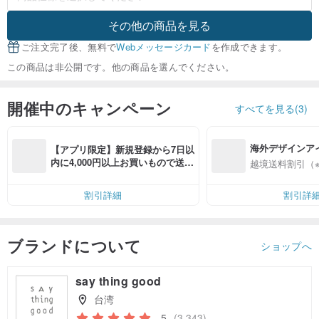
その他の商品を見る
ご注文完了後、無料で
Webメッセージカード
を作成できます。
この商品は非公開です。他の商品を選んでください。
開催中のキャンペーン
すべてを見る(3)
海外デザインア
【アプリ限定】新規登録から7日以
入
内に4,000円以上お買いもので送料
越境送料割引（
無料（最大500円OFF）
割引詳細
割引詳
ブランドについて
ショップへ
say thing good
台湾
5
(3,343)