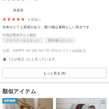
3. 初回は10滴以内で使用することをお勧めしますが、その後は自分
の好みに応じて柔軟にエッセンシャルオイルを追加できます。
黃嘉琪
4. エッセンシャルオイルを垂らしたクリスタル鉱石を風の出る場
4 年前に
所、または嗅覚に近い場所に置くと、最高の香りの拡散効果が得ら
全体がとても質感があり、贈り物は素晴らしい気分です
れます。
中国語繁体字から翻訳
クオリティがよかった
期待通りだった
仕様：
HAPPY HO HO HO TO YOUホワイト結晶鉱石
﹝予防﹞
1. クリスタル ミネラル ディフューザーの範囲は限られており、狭
1人が役立ったと言っています。
いスペースや排気口に適しています。
2. 鉱石は自然に採掘されており、色とサイズは一定ではなく、粉末
もっと見る (8)
の外観は正常です。
3. ガラス容器は慎重に扱う必要があります
類似アイテム
4.クリスタルミネラルフレグランスはお子様やペットの手の届かな
い場所に置いてください。
送料無料
5. 結晶鉱石の各グループの重さは約 320 グラムで、製品の各グルー