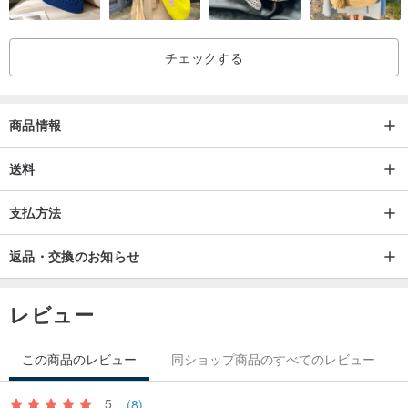
④ORANGE SWEET﹙オレンジ﹚
⑤ レモングラス﹙レモングラス﹚
チェックする
⑥ ユーカリプタスレモン﹙レモンユーカリ﹚
⑦ プチグレイン﹙オレンジ﹚
⑧ローズマリー﹙ローズマリー﹚
商品情報
﹝ギフトボックス入り﹞
送料
﹚天然エッセンシャルオイル 5ml×3本
支払方法
﹚クリスタル鉱石
﹚ガラスディフューザー
返品・交換のお知らせ
レビュー
﹝説明書﹞
1.ガラス容器にお好みで水晶原石を積み上げます
この商品のレビュー
同ショップ商品のすべてのレビュー
2. 水晶原石にエッセンシャルオイルを均等に滴下します。
5
(8)