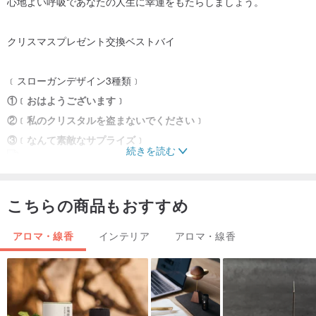
心地よい呼吸であなたの人生に幸運をもたらしましょう。
クリスマスプレゼント交換ベストバイ
﹝スローガンデザイン3種類﹞
①﹝おはようございます﹞
②﹝私のクリスタルを盗まないでください﹞
③﹝なんて素敵なサプライズ﹞
続きを読む
こちらの商品もおすすめ
﹝4色のクリスタル鉱石﹞
バランスよく﹙ホワイト﹚
アロマ・線香
インテリア
アロマ・線香
たくさんの桃の花﹙PINK﹚_Be Loved﹙PINK﹚
脳力が最大化﹙パープル﹚_Be Wise﹙PURPLE﹚
高貴な人は決して物事を忘れない﹙グリーン﹚_ 賢くありなさい
﹙GREEN﹚