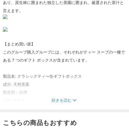
あり、原生林に囲まれた独立した茶園に囲まれ、厳選された茶汁と
言えます。
【まとめ買い派】
このグループ購入グループには、それぞれがティー スープの一種で
ある 7 つのギフト ボックスが含まれています。
製品名: クラシックティー缶ギフトボックス
成分: 天然茶葉
製造国：台湾
続きを読む
起源: 奇来山
海抜1600メートル以上
内容量：真空ほうじ茶（ボールタイプ）12.5g×9袋
こちらの商品もおすすめ
ベストテイスティング期間：2年