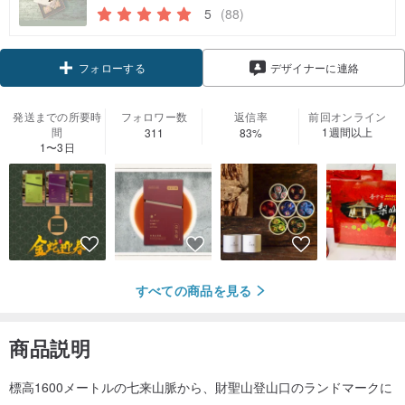
5
(88)
フォローする
デザイナーに連絡
発送までの所要時
フォロワー数
返信率
前回オンライン
間
1週間以上
311
83%
1〜3日
すべての商品を見る
商品説明
標高1600メートルの七来山脈から、財聖山登山口のランドマークに