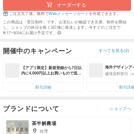
オーダーする
ご注文完了後、無料で
Webメッセージカード
を作成できます。
この商品は「受注制作」です。お支払いが確認でき次第、制作を開始
し、ショップの休日を除く3日後に発送します。今すぐのご注文で
8/17~8/24にお届け予定です。
開催中のキャンペーン
すべてを見る(2)
海外デザインア
【アプリ限定】新規登録から7日以
入
内に4,000円以上お買いもので送料
越境送料割引（
無料（最大500円OFF）
割引詳細
割引詳
ブランドについて
ショップへ
茶半解農場
台湾