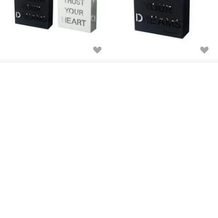
【OPUS 東齊金工】名言収納ラ
【OPUS 東齊金工】名言ストレ
ック - Follow（セット）メタル
ージラック - Follow (ブラック)
オーダーする
収納ラック
メタルストレージラック
お気に入り
ショップを見る
OPUS メタルアート
OPUS メタルアート
9,229円
4,937円
6,582円
送料無料