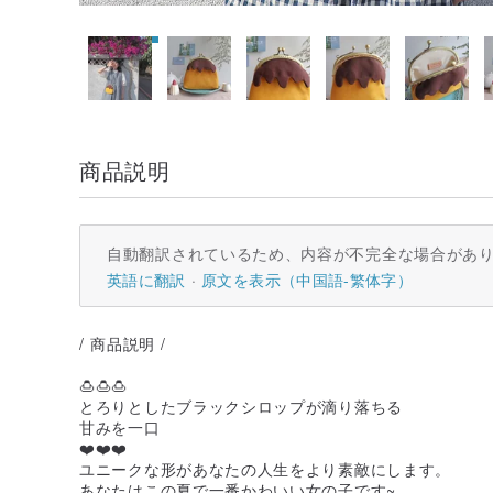
商品説明
自動翻訳されているため、内容が不完全な場合があ
英語に翻訳
原文を表示（中国語-繁体字）
/ 商品説明 /
🍮🍮🍮
とろりとしたブラックシロップが滴り落ちる
甘みを一口
❤️❤️❤️
ユニークな形があなたの人生をより素敵にします。
あなたはこの夏で一番かわいい女の子です~