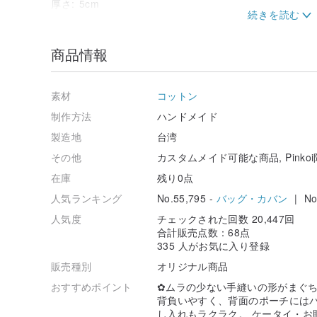
厚さ: 5cm
(手作りの為、多少のズレは正常です)
商品情報
✿少し不完全な手縫いのがまぐち
- 材料 -
テーブルクロス：ワインバッグキャンバス
素材
コットン
裏地：コットン生地
ストラップ：ブロンズメタルチェーン
制作方法
ハンドメイド
口の金: 青銅色の口の金
製造地
台湾
追加のレザーストラップは購入可能です
その他
カスタムメイド可能な商品, Pinko
www.pinkoi.com/product/9bX7YBGU
在庫
残り0点
- 触る -
人気ランキング
No.55,795 -
バッグ・カバン
| No.
余分な綿があるので、とても快適で柔らかいです
//////////////////////////////////
人気度
チェックされた回数 20,447回
合計販売点数：68点
/ 製品に関するQ&A /
335 人がお気に入り登録
販売種別
オリジナル商品
Q. 携帯電話やロングクリップを入れてもいいですか？
A :
商品写真の携帯電話は16×8cmで、バッグに入れれ
おすすめポイント
✿ムラの少ない手縫いの形がまぐち
ちょうどいいし、縦置きもカンタン！） 参考までに携帯
背負いやすく、背面のポーチには
は仕方ないかも！ (評価するバッグのサイズを参照してく
し入れもラクラク。 ケータイ・お