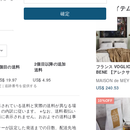
類似アイテ
確定
120cmのチェーンバッグはウエストとヒッ
、違い チェーンを測定する最も正確な方
100/120cm を測定してから、自分で
す。バック、リュックに合わせて使い分け
単語を無料で刻印し、あなただけの専用
2個目以降の追加
ルシール****数を超えると文字が混み
フランス VOGLI
1個目の送料
送料
BENE 【アレク
リア】大判タペス
S$ 19.97
US$ 4.95
MAISON de MEY
ー/掛け絵/ウォー
定 | 追跡番号を提供する
US$ 240.53
ギ/掛け布/装飾用
しゃれ壁掛け/壁
ナーへのメッセージ"
欄に、刻印したい英
飾/インテリア
10%OFF
示されている送料と実際の送料が異なる場
の内訳に従います。 ※なお、送料着払い
面に表示されません。おおよその送料は事
表示に従って、休日を除く) かかり、選択し
。
 日かかります。在庫あり、特にご要望がな
ナーが設定した発送までの日数、配送先地