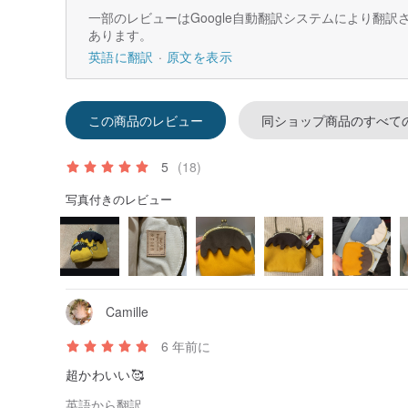
．すべての製品には 1 年間の保証サービスがあり、1 
一部のレビューはGoogle自動翻訳システムにより翻
傷が発生した場合は、無料で修理できます。
あります。
．損傷がある場合は、ステーションレターを使用して連
英語に翻訳
原文を表示
さい。これは、デザイナーが評価するのに便利です!
// 予防//
．商品は全て手作りの為、生産工程上、多少の誤差が生じ
この商品のレビュー
同ショップ商品のすべて
いましたら、カスタマーサービスまでお問い合わせくださ
．カスタムスチールシールがある場合、重大な欠陥を除
．スチールシールはすべて手作業で刻印されており、中
5
(18)
ん. 大きく歪んでいない限り、それは正常な現象です.
写真付きのレビュー
．裁断の関係で生地のプリントの見え方も異なりますの
タマーサービスにご相談ください。
．海外オンラインショッピングの輸入関税率は異なり、
自身が支払うことになります。
|| スーパー フェッチ サービス||
スーパーでの受け取り・お支払いの場合は7日以内に商品
Camille
上お受け取りにならない場合はPinkoiのスーパー受け
関係を維持するため、必ず期限内にお引き取りをお願い
6 年前に
|| カスタマーサービス||
超かわいい🥰
ご不明な点がございましたら、サイト内メッセージを使
英語から翻訳
コミュニケーションをとってください。積極的に対応いた