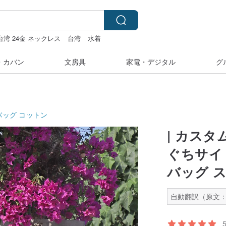
台湾 24金 ネックレス
台湾
水着
・カバン
文房具
家電・デジタル
グ
バッグ
コットン
| カスタ
ぐちサイ
バッグ 
自動翻訳（原文：