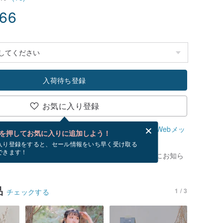
.66
入荷待ち登録
お気に入り登録
、無料でWebメッセージカードを作成できます。
Webメッ
を押してお気に入りに追加しよう！
？
入り登録をすると、セール情報をいち早く受け取る
できます！
がありません。 [ 入荷待ち ] を押すと、優先的にお知ら
品
1 / 3
チェックする