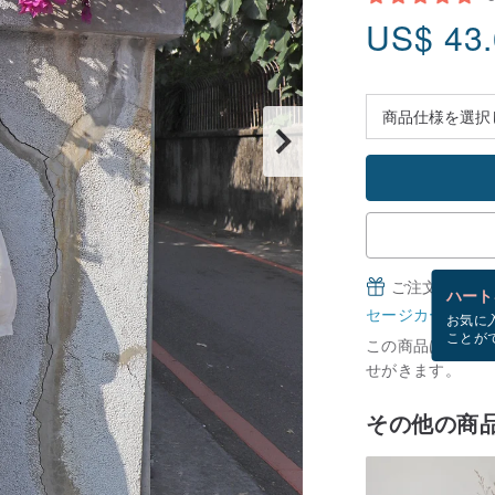
US$
43
ご注文完了後
ハート
セージカードとは
お気に
ことが
この商品は現在在庫
せがきます。
その他の商