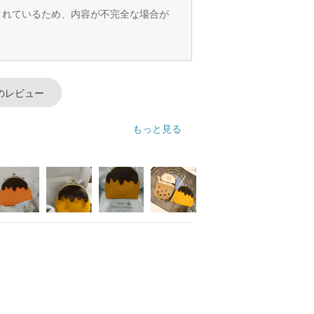
年以内に人間の誤用によるものではない損
訳されているため、内容が不完全な場合が
絡し、損傷した製品の写真を添付してくだ
る場合がございます. ご不明な点がござ
のレビュー
い.
いて返品・交換はお受けできません。
央に完全に位置合わせすることはできませ
もっと見る
で、特別なご要望がある場合は、まずカス
輸入関税が税関に承認された場合、消費者
をお受け取りいただき、半年以内に3回以
取りサービス対象外となります。お客様との
致します。
用してカスタマー サービスと話し合い、
します。質問せずに 4 つ星未満の評価