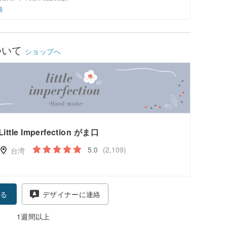
細
ついて
ショップへ
Little Imperfection がま口
5.0
(2,109)
台湾
る
デザイナーに連絡
1週間以上