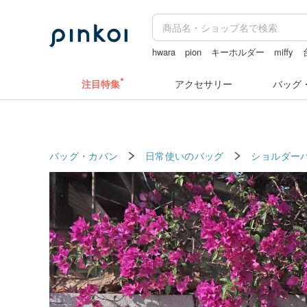
hwara
pion
キーホルダー
miffy
ドリンクホルダー 台湾
注目特集
アクセサリー
バッグ
バッグ・カバン
日常使いのバッグ
ショルダー