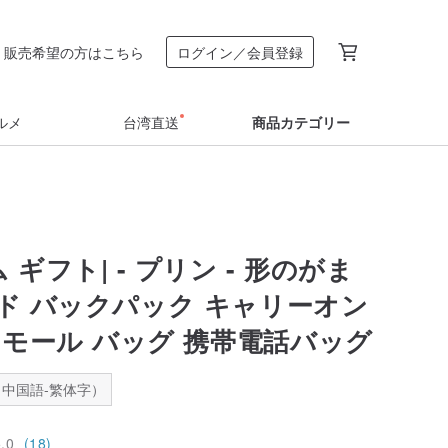
販売希望の方はこちら
ログイン／会員登録
ルメ
台湾直送
商品カテゴリー
ム ギフト| - プリン - 形のがま
ド バックパック キャリーオン
スモール バッグ 携帯電話バッグ
中国語-繁体字）
5.0
(18)