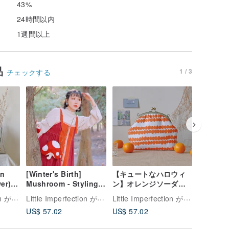
43%
24時間以内
1週間以上
品
1 / 3
チェックする
n
[Winter's Birth]
【キュートなハロウィ
【秋冬新
er) -
Mushroom - Styling
ン】オレンジソーダ
ン】Fairy
ズ 花
Bag がまぐちキャリー
3wayがまぐちサイドリ
- Clas
Little Imperfection がま口
Little Imperfection がま口
Little Imperfection がま口
バック
オンバッグ サイドバッ
ュック クラッチバッグ
バッグ 
US$ 57.02
US$ 57.02
US$ 48.
ッグ
クパック カスタマイズ
ギフト スタンプ
ギフト 
された Curiosity