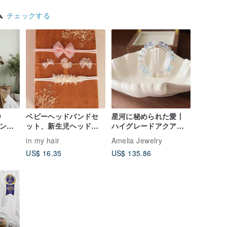
Hunting Bag
ム
チェックする
O
ベビーヘッドバンドセ
星河に秘められた愛丨
サンド
ット、新生児ヘッドバ
ハイグレードアクアマ
トリ
ンド、ベビーボウ、新
リン丨マーメイドレイ
in my hair
Amelia Jewelry
ルハン
生児小道具
キエネルギー丨ミヤオ
US$ 16.35
US$ 135.86
品/お
リジナルデザイン
掛け装