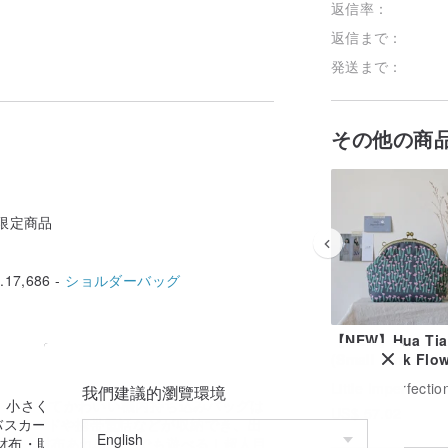
返信率：
返信まで：
発送まで：
その他の商
i限定商品
17,686 -
ショルダーバッグ
【NEW】Hua Tia
(Small Pink Flow
3way カスタマイ
我們建議的瀏覽環境
がまぐちサイド 
ば縦にも横にも入れられます！ （横置きも
 小さくてかわいい機内持ち込みバッグは
US$ 57.02
パック ハンドバ
で採寸してみてください〜 長いクリップ
バスカードや携帯電話などが収納でき、出
ださい! あなたの長いクリップがどれく
財布・財布あればどこでも遊べる！超人目