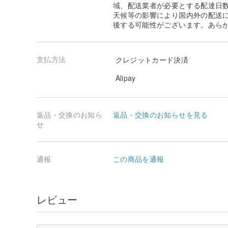
ければご注文の翌日発送！
域、配送業者が必要とする配達日
天候等の影響により国内外の配送
Q. 数日後に譲る予定なのですが、急ぎの注文はできま
後する可能性がございます。あら
A :
最初にウェブサイトで受け取りたい時間をお知らせく
注文が急ぐことができるかどうか、または在庫があるかど
ます.特に注文が多い場合は、デザイナーが制作するた
支払方法
くれができます. 注文時に「非常に速く」と言わないで
クレジットカード決済
せていただきます。
Alipay
Q. あるブランドの形がとても好きなのですが、あなた
り、内側の仕切りを追加したりするのに役立ちますか?
A :
申し訳ございませんが、当館の商品はすべてデザイナ
返品・交換のお知ら
返品・交換のお知らせを見る
り、すべてブランドデザイン商品であり、サイズの変更
せ
ぎ合わせ等はできません。 . デザインを変えるには O
す！
Q. 御社の3wayバッグの生地がとても気に入っている
通報
この商品を通報
作りたいのですが、オーダーは可能ですか？
A :
はい！このショップで見たデザインとカラーが、あな
にできる限り！最初にステーションレターを使用してカ
価した後、カスタマーサービスの指示に従って注文するこ
レビュー
//////////////////////////////////
/ アフターサービス/