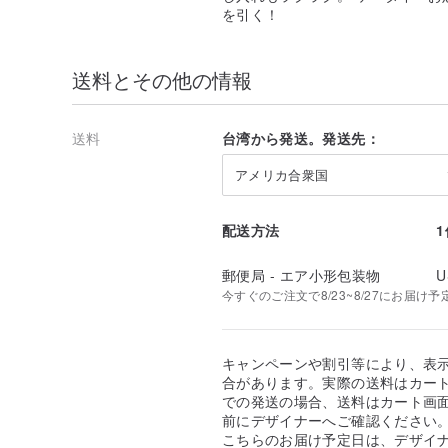
らい大きいかはわかりません XD)
を引く！
Q. 自分に合うブロンズチェーンの長さの選び方は？
A :
160cm換算で100cmのチェーンバッグは腰あたり、
送料とその他の情報
プあたりになりますが、身長や体型は人それぞれなので
法は、自宅で巻尺、ロープ、またはワイヤーを使用し、全長 
比較すると、バッグがどこにあるかがより明確になりま
送料
台湾から発送。発送先：
る 選ぶ癖！
⠀⠀⠀⠀⠀⠀⠀⠀⠀⠀⠀⠀⠀⠀
アメリカ合衆国
Q. カスタマイズスタンプサービスとは？
A :
バッグ内側の革ラベルの台座に英語名または好きな英
バッグをカスタマイズしていただけるサービスです！スチー
配送方法
合って見栄えが悪くなります!
郵便局 - エア小形包装物
U
✿ 英名刻印 - 参考写真✿
今すぐのご注文で8/23~8/27にお届け予
Q. スタンプサービスのオプションが見つからない！
A :
刻印サービスが必要な場合は、注文ページの
"デザイ
字を残してください。注文の背景 必要です！
キャンペーンや割引等により、表
合があります。実際の送料はカート
Q. 製作から発送まで何日かかりますか？
での発送の場合、送料はカート画
A:
通常の生産には 7 ～ 10 営業日 (主に商品ページの
前にデザイナーへご確認ください
た配送方法と場所にもよりますが、配送には約 2 ～ 5
こちらのお届け予定日は、デザイ