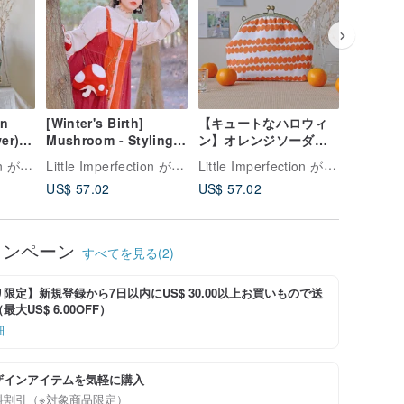
n
[Winter's Birth]
【キュートなハロウィ
【秋冬新
er) -
Mushroom - Styling
ン】オレンジソーダ
ン】Fairy
ズ 花
Bag がまぐちキャリー
3wayがまぐちサイドリ
- Clas
Little Imperfection がま口
Little Imperfection がま口
Little Imperfection がま口
バック
オンバッグ サイドバッ
ュック クラッチバッグ
バッグ 
US$ 57.02
US$ 57.02
US$ 48.
ッグ
クパック カスタマイズ
ギフト スタンプ
ギフト 
された Curiosity
Hunting Bag
ャンペーン
すべてを見る(2)
限定】新規登録から7日以内にUS$ 30.00以上お買いもので送
大US$ 6.00OFF）
細
ザインアイテムを気軽に購入
料割引（※対象商品限定）