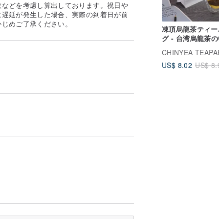
数などを考慮し算出しております。祝日や
に遅延が発生した場合、実際の到着日が前
すか？
かじめご了承ください。
凍頂烏龍茶ティー
ださい. デザイナーはその時間に応じて、
グ - 台湾烏龍茶
うかを判断します. 一定の時間がかかり
も大人気のお茶
め、大変な作業であり、縫製後に手に水ぶ
ください.ご注文後すぐにご注文を思い出さ
US$ 8.02
US$ 8.
の生地で作れますか?サイズを大きくした
ー自身が型紙・デザインしたものであ
、他ブランドの形の模倣、様々な生地の継
EMメーカーではなく、がまぐちブランドで
のですが、クラシックながまぐちスタイルを
たが望む「私たちのブランド」のバッグ
スタマーサービスに問い合わせてから、評
とができます!