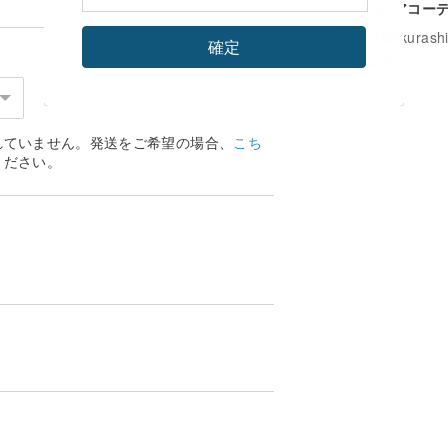
カスタム アコー
ン式手作りフォト
広告
Hibikurashi 日
なります。自分でインクを追加する必要が
確定
バム【ミルクティ
US$ 52.97
ャメル】記念日ギ
れていません。発送をご希望の場合、
こち
ください。