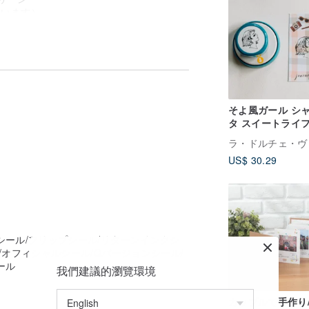
ています）
知してください。電話または英語の名前を
語ごとに1種類のフォントのみを選択できま
を含む/タイプミスなど）
そよ風ガール シ
ご容赦ください。
タ スイートライフ
できません。慎重に選択してください
印スタンプ
ださい
US$ 30.29
ある少量のペーストが発生します。わずか
さい
ます。
達）
ん。「油性インク」をご希望の場合は、別
シール/フリップシール/リターンインクシ
/オフィシャルシール/Qバージョンシール/
ール
我們建議的瀏覽環境
ク」を直接選択して安くすることができま
カップルで手作り/ 