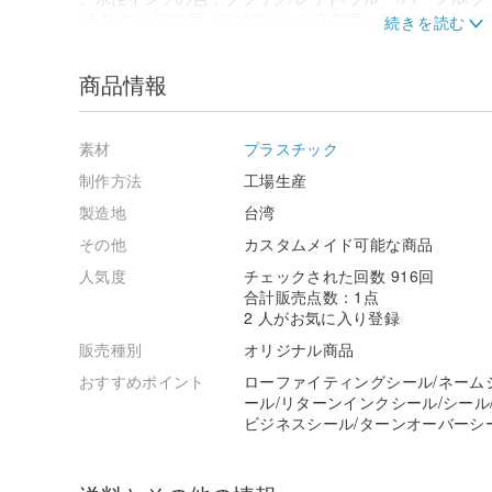
/素材/ゴム印刷面（非感光パッド印刷面、耐久性に優れ
⏩作り方⏪
1.モデル/フォント/インクの色を選択し、テキストを通
商品情報
追加できます
*中国語/英語/日本語/韓国語にすることができます。言
す。
2.注文後、「転送」を完了すると、手配が開始されます
素材
プラスチック
3.校正は、「2回」の原則に基づいています（最初の校正
制作方法
工場生産
注：何度も変更する場合は、手数料がかかりますので、
4.パターンスタンプのモデル/フォントは選択後に変更
製造地
台湾
/ 述べる/
その他
カスタムメイド可能な商品
1.章に付属のマニュアルがありますので、よくお読みく
2.初期段階では、インクの量が多いため、通常の現象で
人気度
チェックされた回数 916回
な力で覆うことができます。
合計販売点数：1点
これを「品質の悪さ」の言い訳として使用しないでくだ
2 人がお気に入り登録
3.製作期間は約7〜9日で、事前に完成させて納品いたし
販売種別
オリジナル商品
（証明は含まれません。発行日。休日。特別な事情と配
4.滑らかな表面に水性インクを刻印することはできませ
おすすめポイント
ローファイティングシール/ネーム
途お問い合わせの上、ご注文ください。
ール/リターンインクシール/シール
購入も可能：
ビジネスシール/ターンオーバーシ
💙水性インク28ml
www.pinkoi.com/product/11rlGZHh
💛特殊色水性インク28ml（オプションで「特殊色イン