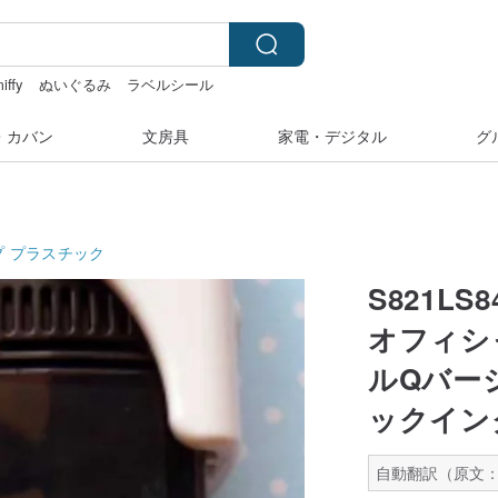
iffy
ぬいぐるみ
ラベルシール
・カバン
文房具
家電・デジタル
グ
プ
プラスチック
S821LS
オフィシ
ルQバー
ックイン
自動翻訳（原文：