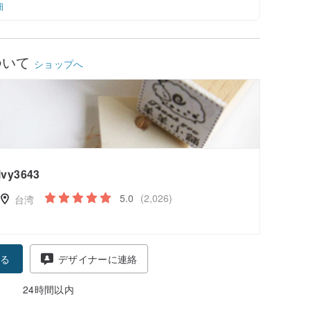
細
ついて
ショップへ
ivy3643
5.0
(2,026)
台湾
る
デザイナーに連絡
24時間以内
-