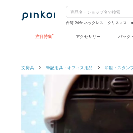
台湾 24金 ネックレス
クリスマス
m
キーホルダー
カメラ
zizifei
注目特集
アクセサリー
バッグ
文房具
筆記用具・オフィス用品
印鑑・スタン