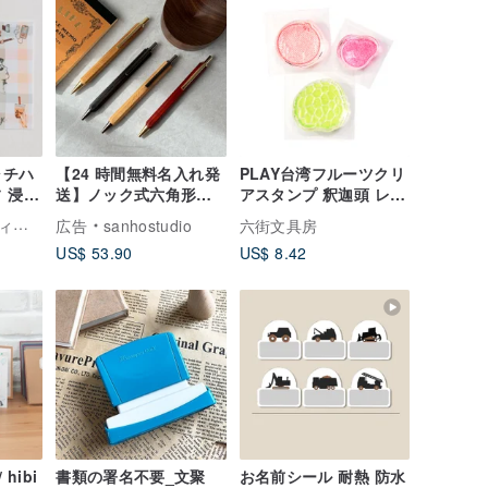
ャチハ
【24 時間無料名入れ発
PLAY台湾フルーツクリ
 浸透
送】ノック式六角形木
アスタンプ 釈迦頭 レン
製ボールペン（ブラッ
ブ みかん
ラ・ドルチェ・ヴィータ | La Dolce Vita
広告
sanhostudio
六街文具房
ク F）無料刻印
US$ 53.90
US$ 8.42
hibi
書類の署名不要_文聚
お名前シール 耐熱 防水