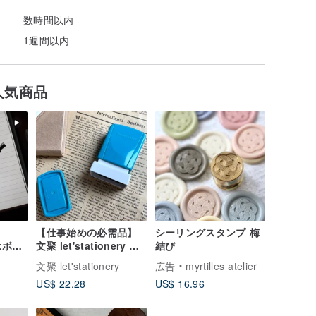
数時間以内
1週間以内
人気商品
【仕事始めの必需品】
シーリングスタンプ 梅
ackボー
文聚 let'stationery シ
結び
ャチハタ 日本 多機能オ
文聚 let'stationery
広告
myrtilles atelier
ーダーメイド防水連続
US$ 22.28
US$ 16.96
スタンプ Q04