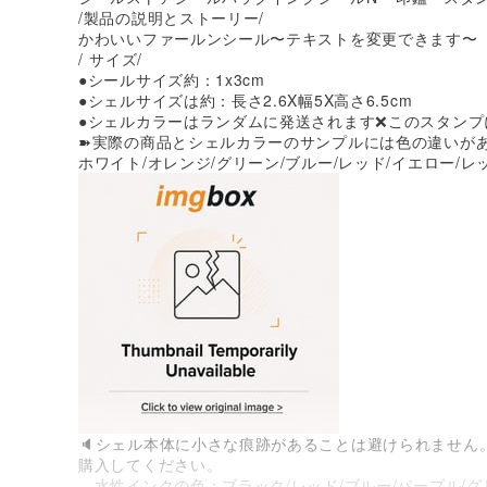
/製品の説明とストーリー/
かわいいファールンシール〜テキストを変更できます〜
/ サイズ/
●シールサイズ約：1x3cm
●シェルサイズは約：長さ2.6X幅5X高さ6.5cm
●シェルカラーはランダムに発送されます❌このスタンプ
➽実際の商品とシェルカラーのサンプルには色の違いが
ホワイト/オレンジ/グリーン/ブルー/レッド/イエロー/レ
🔈シェル本体に小さな痕跡があることは避けられません
購入してください。
。水性インクの色：ブラック/レッド/ブルー/パープル/グ