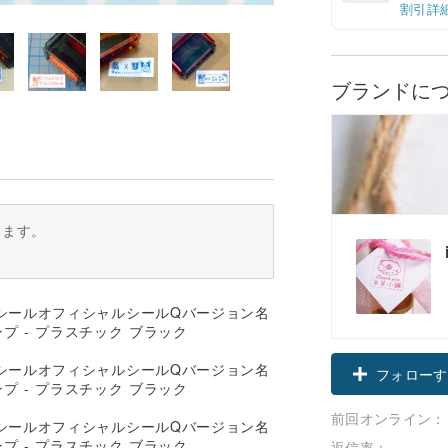
割引詳
ブランドに
ります。
フォローす
前回オンライン：
返信率：