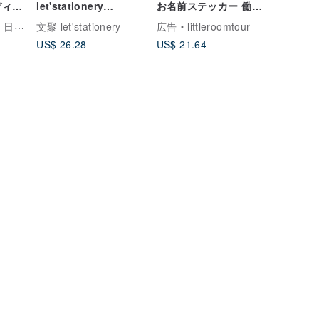
ディオ
let'stationery
お名前ステッカー 働く
アル
SHACHIHATA カスタマ
車 1
々暮らし
文聚 let'stationery
広告
littleroomtour
ーキ
イズ連続スタンプ Q14
US$ 26.28
US$ 21.64
フト