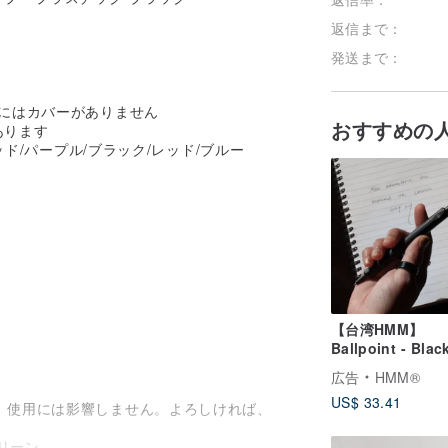
返信まで：
発送まで：
にはカバーがありません
おすすめの
あります
ッド/パープル/ブラック/レッド/ブルー
【台湾HMM】
Ballpoint - Bl
ルペン
広告
HMM®
US$ 33.41
。使用には影響しません。よろしければ、
リーン