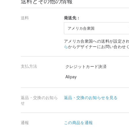
送料とその他の情報
す）
www.pinkoi.com/product/1ccAtgna
👉特殊な色のインクを追加すると、印刷パッドは空白に
送料
発送先：
あります
/その他のお客様注文写真/
アメリカ合衆国
アメリカ合衆国への送料が設定さ
ら
からデザイナーにお問い合わせ
支払方法
クレジットカード決済
Alipay
返品・交換のお知ら
返品・交換のお知らせを見る
せ
通報
この商品を通報