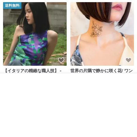
送料無料
【イタリアの精緻な職人技】 -
世界の片隅で静かに咲く花/ ワン
フレンチシックな装い - ツイル
ポイントタトゥーのレースのチ
プリントシルクスカーフトップ
ョーカー SV649
その他の商品を見る
from a friend of mine
Sugar Valentine
ス
ショップを見る
34,340円
1,780円
送料無料