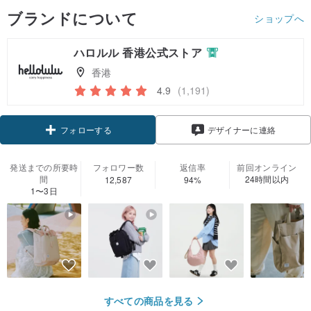
ブランドについて
ショップへ
ハロルル 香港公式ストア
香港
4.9
(1,191)
クーポン取得
デザイナーに連絡
フォローする
発送までの所要時
フォロワー数
返信率
前回オンライン
間
24時間以内
12,587
94%
1〜3日
すべての商品を見る