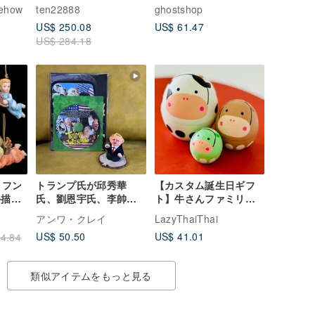
家 フ
セラミックコレクショ
ehow
ten22888
ghostshop
バービ
ン装​​飾品人形彫刻
US$ 250.08
US$ 61.47
US$ 284.18
・フン
トランプ氏が邱秀華
【カスタム誕生日ギフ
手描き
氏、劉恩宇氏、李帥
ト】牛さんファミリー
器 天
氏、梁振氏が制作した
マトリョーシカ 手彫り
アンワ・クレイ
LazyThaiThai
ト
アニメーションとフィ
木製置物 フィギュア
US$ 50.50
US$ 41.01
4.84
ギュアを獲得
類似アイテムをもっと見る