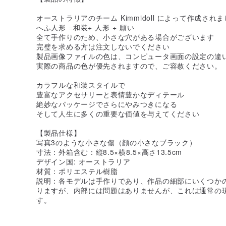
オーストラリアのチーム Kimmidoll によって作成され
へふ人形 =和装+ 人形 + 願い
全て手作りのため、小さな穴がある場合がございます
完璧を求める方は注文しないでください
製品画像ファイルの色は、コンピュータ画面の設定の違
実際の商品の色が優先されますので、ご容赦ください。
カラフルな和装スタイルで
豊富なアクセサリーと表情豊かなディテール
絶妙なパッケージでさらにやみつきになる
そして人生に多くの重要な価値を与えてください
【製品仕様】
写真3のような小さな傷（顔の小さなブラック）
寸法：外箱含む：縦8.5×横8.5×高さ13.5cm
デザイン国: オーストラリア
材質：ポリエステル樹脂
説明：各モデルは手作りであり、作品の細部にいくつか
りますが、内部には問題はありませんが、これは通常の
す。