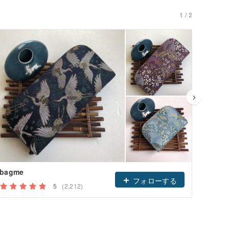
1 / 2
bagme
Color
フォローする
5
(2,212)