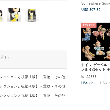
ジ バービー 写真
Somewhere Som
ォトグラファー 
US$ 307.35
ー
12%OFF
ります。
ドイツ ゲーベル
メル 6点セット 
陶器製 かわいい楽
ten22888
使 飾りペンダン
US$ 65.86
US$ 7