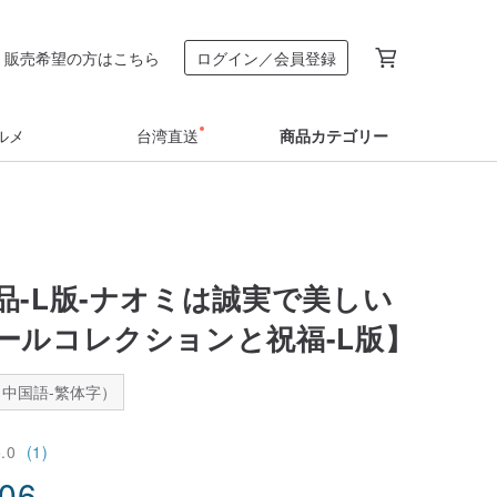
販売希望の方はこちら
ログイン／会員登録
ルメ
台湾直送
商品カテゴリー
品-L版-ナオミは誠実で美しい
ールコレクションと祝福-L版】
中国語-繁体字）
5.0
(1)
.06