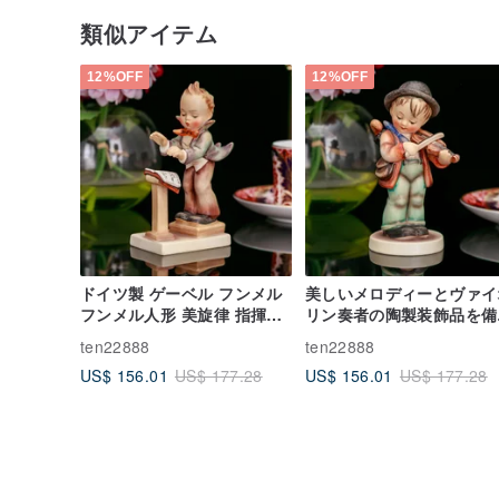
類似アイテム
12%OFF
12%OFF
ドイツ製 ゲーベル フンメル
美しいメロディーとヴァイ
フンメル人形 美旋律 指揮者
リン奏者の陶製装飾品を備
音楽家 陶器 置物
たドイツ製のゲーベル・フ
ten22888
ten22888
メル人形
US$ 156.01
US$ 156.01
US$ 177.28
US$ 177.28