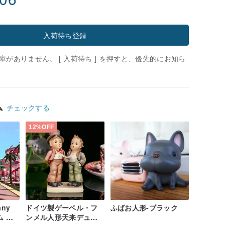
入荷待ち登録
がありません。 [ 入荷待ち ] を押すと、優先的にお知ら
ム
チェックする
12%OFF
any
ドイツ製ゲーベル・フ
ふばお人形-ブラック
ム フ
ンメル人形天来デュオ