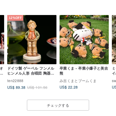
12%OFF
オ
ドイツ製 ゲーベル フンメル
卒業くま - 卒業小爆子と美吉
ミ
え
ヒンメル人形 合唱団 陶器人
熊
イ
ン
形 コレクション 装飾
ル
ten22888
み吉くまとブームくま
sw
US$ 22.28
US
US$ 89.38
US$ 101.56
チェックする