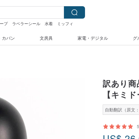
テープ
ラベラーシール
水着
ミッフィ
・カバン
文房具
家電・デジタル
グ
訳あり商
【キミド
自動翻訳（原文：
US$
26