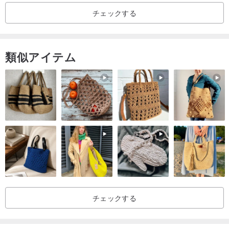
し牛革/ブロンズ金具
チェックする
—
【革スペシャルケアセット+防水スプレー】追加購入で10％OFF
類似アイテム
www.pinkoi.com/product/fSae3r4i
—
こんにちは、友達:
私たちは台湾のハンドメイド革製品ブランド re:cycle です。
軽量で耐久性のある高品質な革製品のデザインに重点を置いていま
す。
「一体成型で超軽量」
一枚一枚の革の価値を大切に、一体成型で作り上げています。
チェックする
適度な容量なのに超軽量で軽量