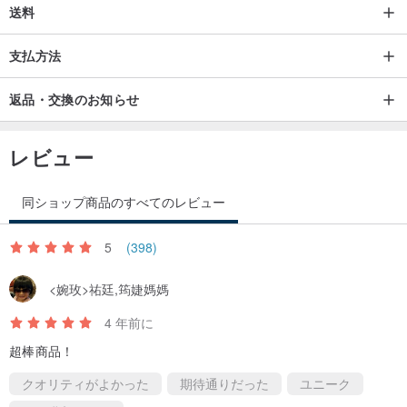
「ハンドメイドの職人技で超耐久性を追求」
送料
リネンおり、一針一針が丈夫で繊細です。
緻密な職人技が、丈夫で長く続く相棒を生み出します。
支払方法
返品・交換のお知らせ
『厳選された質感の良い最高品質の革』
イタリア産の天然最高級植物タンニンなめし牛革を使用
レビュー
厳格な品質の選択により、革製品は明るく、精細でフルカラーにな
ります。
同ショップ商品のすべてのレビュー
詳細については、recycleleathercraft を検索してください
5
(398)
<婉玫>祐廷,筠婕媽媽
4 年前に
超棒商品！
クオリティがよかった
期待通りだった
ユニーク