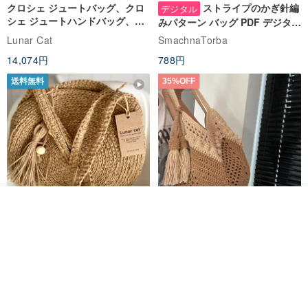
クロシェ ジュートバッグ、クロ
ストライプのかぎ針編
デジタル
シェ ジュートハンドバッグ、リ
みパターン バッグ PDF デジタル
ユーザブルバッグ
インスタント ダウンロード、レ
Lunar Cat
SmachnaTorba
ディース クロスボディ
14,074円
788円
送料無料
35%OFF
入荷待ち登録
ショップを見る
クロシェ編み丸型ジュートバッ
オーガニックコットン糸の編み
グ、クロシェ編みトートバッ
バッグ、クラッチバッグとして
グ、クロシェ編みショルダーバ
も。
Lunar Cat
Knits And Woven By Oom
ッグ
11,425円
5,405円
8,314円
送料無料