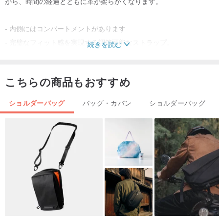
がら、時間の経過とともに革が柔らかくなります。
- 内側にはコンパートメントがあります
- 完璧なフィット感を実現する調節可能なストラップ。
続きを読む
●折りたたみトップはマグネットで閉まるので開閉が簡単です。
・ストラップには7つの調整穴があり、15cmの調整が可能です。
こちらの商品もおすすめ
バッグに収納できる最大容量から、具体的な用途を想像することが
ショルダーバッグ
バッグ・カバン
ショルダーバッグ
できます。
iPad mini/本、携帯電話、財布
鍵、ヘッドフォン、モバイルバッテリー
モデル：女性 165cm
寸法：L230×W160×D55＋ストラップ幅25(mm)
カラー：ライトブラウン🟡ジェットブラック🌑
素材：イタリアの革工場 Conceria Capital ベジタブルタンニンなめ