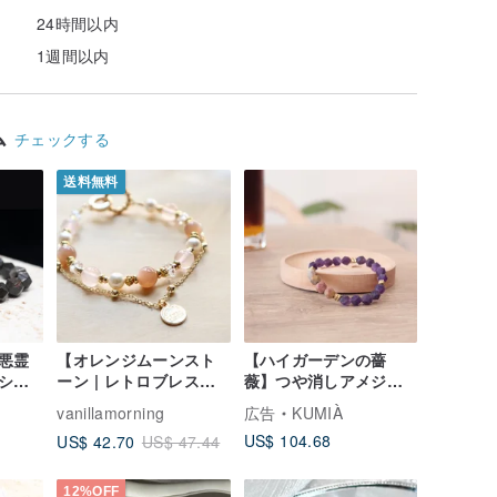
24時間以内
1週間以内
ム
チェックする
送料無料
悪霊
【オレンジムーンスト
【ハイガーデンの薔
シル
ーン | レトロブレスレ
薇】つや消しアメジス
ビー
ット】バランス | イン
ト・ピカソ ジャスパ
vanillamorning
広告
KUMIÀ
スピレーション | 恋愛 |
ー・腕飾。知恵・イン
US$ 104.68
US$ 42.70
US$ 47.44
魅力アップ | 自信
スピレーション・楽観
主義・自己規律
12%OFF