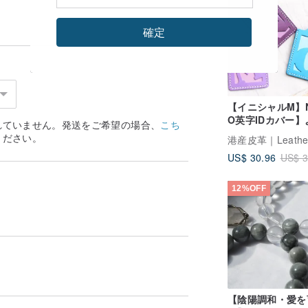
確定
【イニシャルM】N
O英字IDカバー】
れていません。発送をご希望の場合、
こち
い付けられた革素
ください。
ッケージ、無料エ
US$ 30.96
US$ 3
スハンドバッグ、
ドホルダー、カー
ルダー、名刺ホル
12%OFF
ー、シンプルで実
なイタリアンレザ
物性なめしレザー
ーDIY
【陰陽調和・愛を