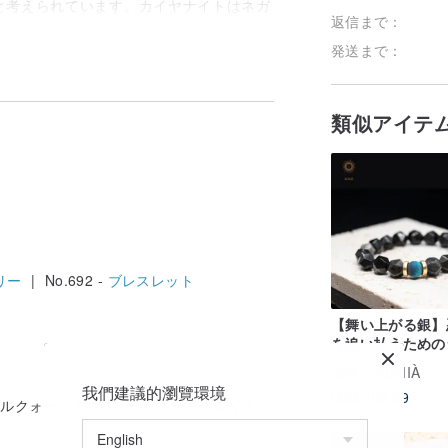
と考えられています。カイヤナイトはネガ
返信まで：
く、使いやすいのが特徴です。多くの人
発送まで：
類似アイテ
意味です。これは、発見された当初、他の宝
れました。古くから各国の人々に信頼、自
れず、自己主張を十分に発揮できる宝石だ
同時に各チャクラのエネルギーを安定させ
定感を与え、弱くなったエネルギーを補充
う勇気を与え、心の中の矛盾を解消する手
リー
| No.692 -
ブレスレット
【舞い上がる銀】
を追い払うための
バー黒曜石ホーン
広告
KUMIÀ
ズブレスレット
我們建議的瀏覽環境
US$ 100.89
ルクォーツ / カイヤナイト / アパタイト /
10%OFF