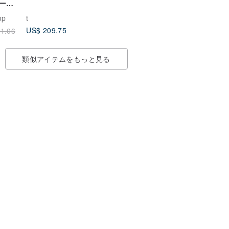
ーツ
ルー
op
t
ルク
US$ 209.75
1.06
スレッ
類似アイテムをもっと見る