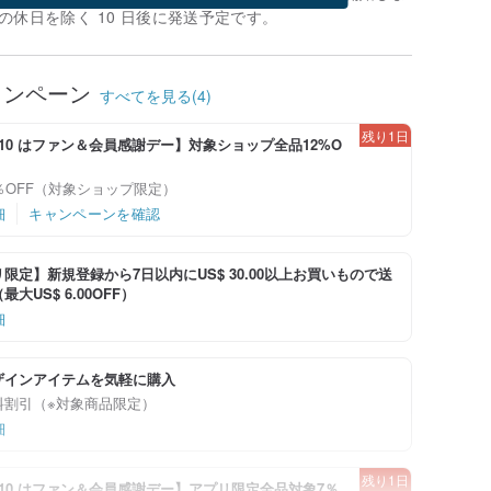
の休日を除く 10 日後に発送予定です。
ャンペーン
すべてを見る(4)
残り1日
-8/10 はファン＆会員感謝デー】対象ショップ全品12%O
％OFF（対象ショップ限定）
細
キャンペーンを確認
限定】新規登録から7日以内にUS$ 30.00以上お買いもので送
大US$ 6.00OFF）
細
ザインアイテムを気軽に購入
料割引（※対象商品限定）
細
残り1日
-8/10 はファン＆会員感謝デー】アプリ限定全品対象7％