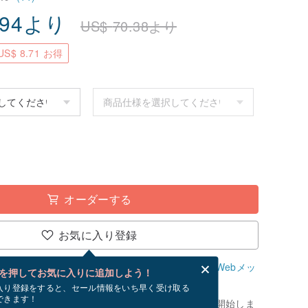
.94
より
US$
70.38
より
S$ 8.71 お得
オーダーする
お気に入り登録
、無料でWebメッセージカードを作成できます。
Webメッ
を押してお気に入りに追加しよう！
？
入り登録をすると、セール情報をいち早く受け取る
できます！
制作」です。お支払いが確認できてから、制作を開始しま