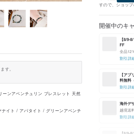
すので、ショップ
開催中のキ
【8/9
FF
全品12
割引詳
ります。
【アプリ
料無料（最
割引詳
海外デ
越境送
ヤナイト / アパタイト / グリーンアベンチ
割引詳
【8/9