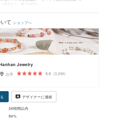
！（*条件あり、最大500円）
細
キャンペーンを確認
ついて
ショップへ
Hanhan Jewelry
5.0
(3,296)
台湾
る
デザイナーに連絡
24時間以内
84%