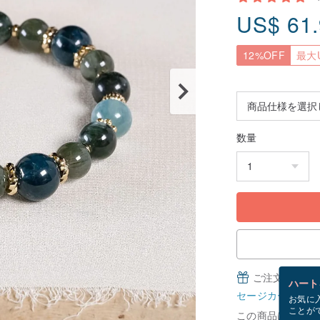
US$
61
12%OFF
最大U
数量
ご注文完了後
ハート
セージカードとは
お気に
ことが
この商品は「受注