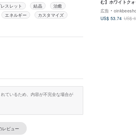
む】ホワイトクォ
ブレスレット
結晶
治癒
× グレイッシュブ
広告
oinkbeesh
ラビットヘアルチ
エネルギー
カスタマイズ
US$ 53.74
US$ 6
ォーツ ペアブレ
ト
訳されているため、内容が不完全な場合が
のレビュー