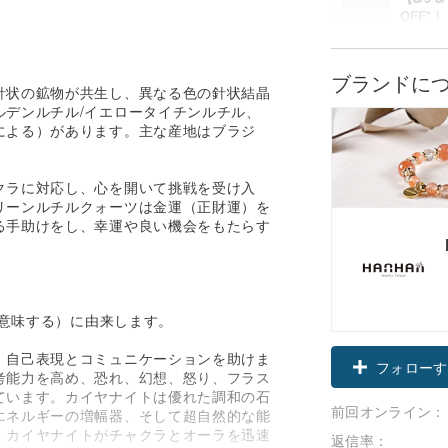
OFF*
7%OFF
割引詳
ブランドに
針状の鉱物が共生し、異なる色の針状結晶
ルデンルチル/イエロータイチンルチル、
による）があります。主な産地はブラジ
クラに対応し、心を開いて挑戦を受け入
リーンルチルクォーツは金運（正財運）を
る手助けをし、幸運や良い機会をもたらす
を意味する）に由来します。
、自己表現とコミュニケーションを助けま
フォローす
考能力を高め、恐れ、幻想、怒り、フラス
ています。カイヤナイトは優れた調和の石
前回オンライン：
エネルギーの増幅器、そして超自然的な能
、カイヤナイトがチャクラとオーラを迅速
返信率：