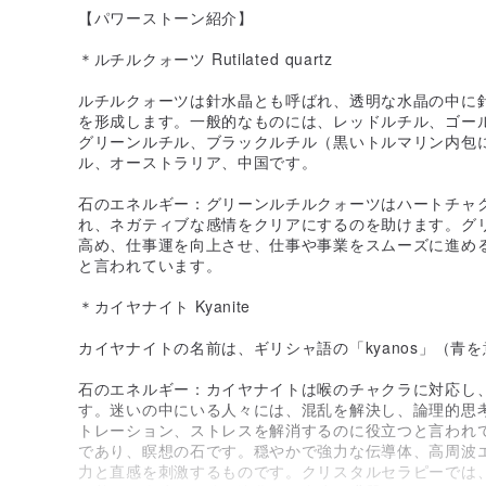
【パワーストーン紹介】
＊ルチルクォーツ Rutilated quartz
ルチルクォーツは針水晶とも呼ばれ、透明な水晶の中に
を形成します。一般的なものには、レッドルチル、ゴー
グリーンルチル、ブラックルチル（黒いトルマリン内包
ル、オーストラリア、中国です。
石のエネルギー：グリーンルチルクォーツはハートチャ
れ、ネガティブな感情をクリアにするのを助けます。グ
高め、仕事運を向上させ、仕事や事業をスムーズに進め
と言われています。
＊カイヤナイト Kyanite
カイヤナイトの名前は、ギリシャ語の「kyanos」（青
石のエネルギー：カイヤナイトは喉のチャクラに対応し
す。迷いの中にいる人々には、混乱を解決し、論理的思
トレーション、ストレスを解消するのに役立つと言われ
であり、瞑想の石です。穏やかで強力な伝導体、高周波
力と直感を刺激するものです。クリスタルセラピーでは