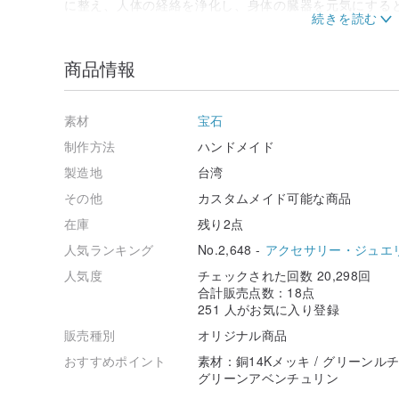
に整え、人体の経絡を浄化し、身体の臓器を元気にする
ティブなエネルギーを保持しないため、浄化の必要がな
が、心身霊すべてに良い影響があると信じています。
商品情報
＊アパタイト Apatite
アパタイトのギリシャ語は「Apate」で、欺くという
素材
宝石
石と間違われることが多かったため、この名前が付けら
信、調和の象徴として扱われ、既存の概念や常識に囚わ
制作方法
ハンドメイド
と考えられてきました。
製造地
台湾
石のエネルギー：アパタイトは喉のチャクラに対応し、
その他
カスタムメイド可能な商品
ます。磁気エネルギーの拡張を助け、私たちに安全と安
在庫
残り2点
するだけでなく、あらゆる障害に臆することなく夢を追
助けをすると言われています。
人気ランキング
No.2,648 -
アクセサリー・ジュエ
人気度
チェックされた回数 20,298回
合計販売点数：18点
251 人がお気に入り登録
販売種別
オリジナル商品
おすすめポイント
素材：銅14Kメッキ / グリーンルチ
グリーンアベンチュリン