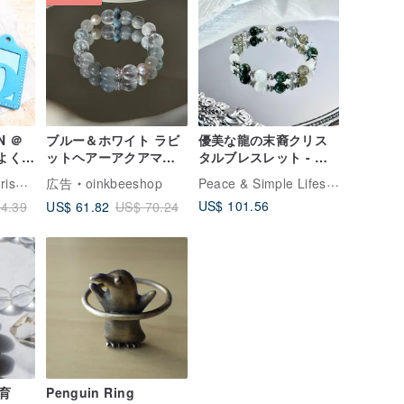
 ＠
ブルー＆ホワイト ラビ
優美な龍の末裔クリス
よく縫
ットヘアーアクアマリ
タルブレスレット - サ
材パ
ンクリスタルブレスレ
ージカルステンレス/グ
港産皮革｜Leatherism Handmade Products
Peace & Simple Lifestyle
広告
oinkbeeshop
ンボ
ット
リーンルチル/グリーン
US$ 101.56
US$ 61.82
4.39
US$ 70.24
カー
ファントムクォーツ/ラ
ドホ
ブラドライト/ホワイト
ダ
ムーンストーン
用的
ー植
レザ
育
Penguin Ring