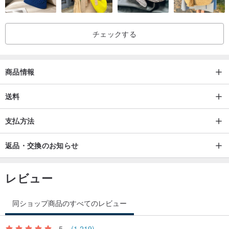
「購入メモ」
チェックする
結晶に欠陥があるのはなぜですか？
天然石に傷があるのは正常であり、避けられません。そして完全に
無傷の結晶、それはあまりにも後処理されたものであり、完全な天
商品情報
然石ではありません。天然石のため、各ビーズの色と結晶は同じで
はなく、氷の割れ目、脱脂綿、小さすぎる違い、ミネラル不足、ブ
送料
ラック斑点、不純物などの欠陥があります。
支払方法
返品・交換のお知らせ
レビュー
同ショップ商品のすべてのレビュー
5
(1,219)