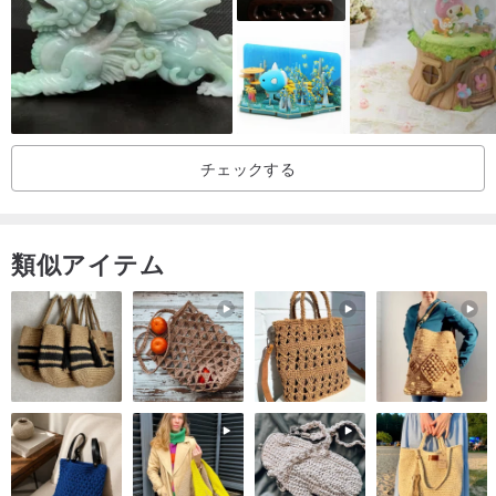
"納期"
24時間以内に発送します（金～日、祝日を除く）。
例：
23/4(金)
16:00以降のご注文は
26/4(月)
16:00までの発送となります。
12/9(月)
16:00以降のご注文は****までの発送となります。
チェックする
「物流指示書」
SFエクスプレスなら、配達後にPinkoiの注文状況で送り状番号が確
類似アイテム
認できます。
居住地の住所に加えて、香港のゲストは SF ステーションまたはス
マート ロッカーから選択できます。
SF駅の住所
www.sf-express.com/HK/ZF/dynamic_fu...
ちなみにスマートロッカーアドレス
www.sf-express.com/HK/ZF/dynamic_fu...