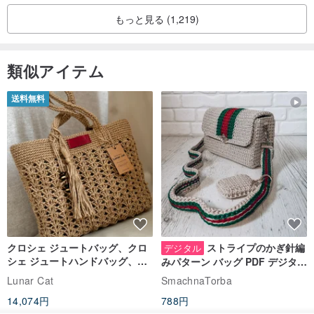
もっと見る (1,219)
類似アイテム
送料無料
クロシェ ジュートバッグ、クロ
ストライプのかぎ針編
デジタル
シェ ジュートハンドバッグ、リ
みパターン バッグ PDF デジタル
ユーザブルバッグ
インスタント ダウンロード、レ
Lunar Cat
SmachnaTorba
ディース クロスボディ
14,074円
788円