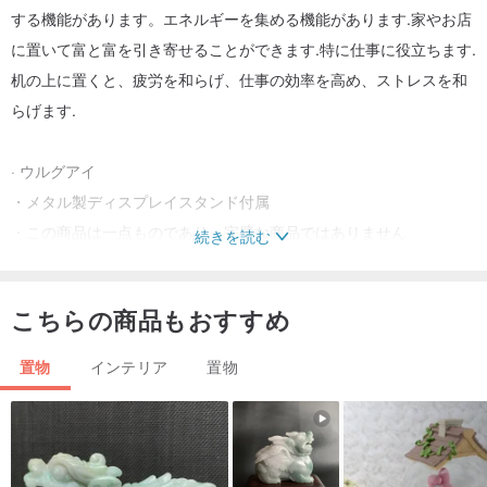
する機能があります。エネルギーを集める機能があります.家やお店
に置いて富と富を引き寄せることができます.特に仕事に役立ちます.
机の上に置くと、疲労を和らげ、仕事の効率を高め、ストレスを和
らげます.
· ウルグアイ
・メタル製ディスプレイスタンド付属
・この商品は一点ものであり、完璧な商品ではありません
続きを読む
・損傷を避けるため、力を入れたり衝突させたりしないでくださ
い。
こちらの商品もおすすめ
・わずかなスペースに個性的な鉱石を追加することで、日々の一瞬
の窮地を忘れ、仕事中の息抜きの際のプレッシャーを和らげます
置物
インテリア
置物
サイズ
・高さ約6.5cm、幅約5.5cm