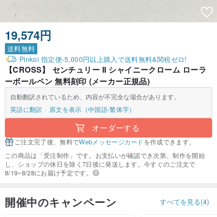
19,574円
送料無料
Pinkoi 指定便-5,000円以上購入で送料無料&関税ゼロ!
【CROSS】 センチュリー II シャイニークローム ローラ
ーボールペン 無料刻印 (メーカー正規品)
自動翻訳されているため、内容が不完全な場合があります。
英語に翻訳
原文を表示（中国語-繁体字）
オーダーする
ご注文完了後、無料で
Webメッセージカード
を作成できます。
この商品は「受注制作」です。お支払いが確認でき次第、制作を開始
し、ショップの休日を除く7日後に発送します。今すぐのご注文で
8/19~8/28にお届け予定です。
開催中のキャンペーン
すべてを見る(4)