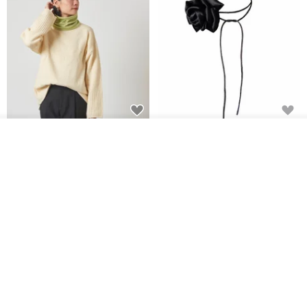
CHARM 日本製 ショート ミック
天然シルクフラワーネックレス -
オーダーする
ス オーガニックコットン ネック
ローズチョーカー - リストレッ
お気に入り
ショップを見る
ウォーマー
グブレスレット シルクアクセサ
カジュアルボックス casual box
Marina V Lingerie
リー
2,500円
9,769円