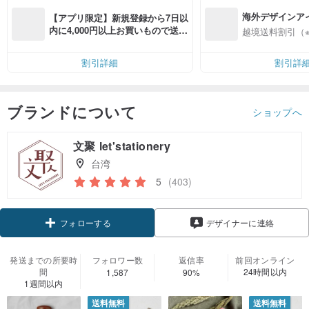
海外デザインア
【アプリ限定】新規登録から7日以
入
内に4,000円以上お買いもので送料
越境送料割引（
無料（最大500円OFF）
割引詳細
割引詳
ブランドについて
ショップへ
文聚 let'stationery
台湾
5
(403)
フォローする
デザイナーに連絡
発送までの所要時
フォロワー数
返信率
前回オンライン
間
24時間以内
1,587
90%
1週間以内
送料無料
送料無料