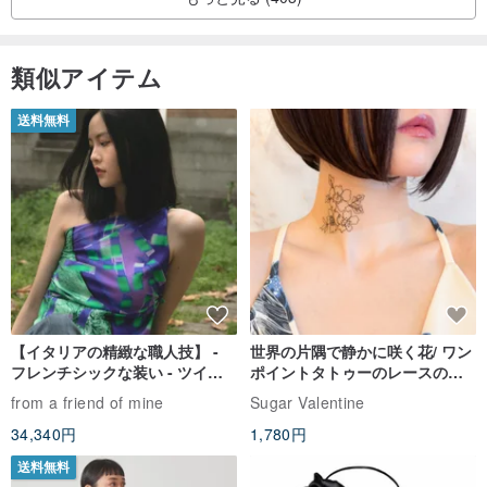
類似アイテム
送料無料
【イタリアの精緻な職人技】 -
世界の片隅で静かに咲く花/ ワン
フレンチシックな装い - ツイル
ポイントタトゥーのレースのチ
プリントシルクスカーフトップ
ョーカー SV649
from a friend of mine
Sugar Valentine
ス
34,340円
1,780円
送料無料