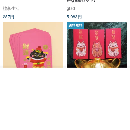
得な6枚セット】
禮享生活
gfsd
287円
5,083円
送料無料
入荷待ち登録
ショップを見る
黒猫マルーの小さな財神 宝くじ
【GFSD】ラインストーン精品 -
ホットスタンプポチ袋
煌めく多目的ポチ袋 -【招財納
福・金運招来】
Huei Hei Ji Bai
gfsd
516円
6,868円