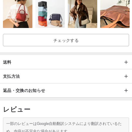
各デバイスのディスプレイに依存します
当社のバッグは 100% 手作りであるため、各バッグのサイズはサイ
ズには若干の誤差が生じる場合がございます。
チェックする
配達の詳細：
納期：
送料
タイ郵便による書留小包による国内配送は無料です。
支払方法
通常、シルバー確認後 1 ～ 3 日以内に発送いたします。バンコクお
よびその周辺地域では 2 ～ 5 営業日、その他の地域では 5 ～ 7 営業
返品・交換のお知らせ
日かかります。
レビュー
海外にお住まいのお客様へ通常 1 ～ 3 日以内に発送し、その後 7 ～
14 営業日 (アジア諸国の場合)、20 ～ 30 営業日 (西洋諸国およびそ
一部のレビューはGoogle自動翻訳システムにより翻訳されているた
の他の国) 以内に到着します。税関。
め、内容が不完全な場合があります。