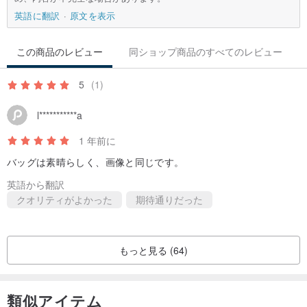
英語に翻訳
原文を表示
ありがとう ：）
クリスクロススタジオ
この商品のレビュー
同ショップ商品のすべてのレビュー
5
(1)
l***********a
1 年前に
バッグは素晴らしく、画像と同じです。
英語から翻訳
クオリティがよかった
期待通りだった
もっと見る (64)
類似アイテム