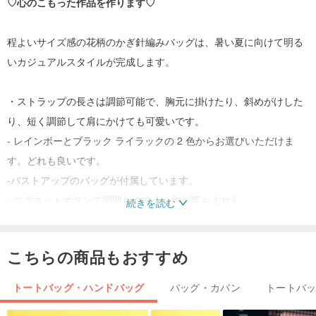
♡心のこもった作品を作ります♡
程よいサイズ感の花柄のかぎ針編みバッグは、暑い夏に向けて明る
いカジュアルスタイルが完成します。
・ストラップの長さは調節可能で、胸元に掛けたり、斜めがけした
り、短く調節して肩にかけても可愛いです。
- レインボーとブラック ライラックの 2 色からお選びいただけま
す。どれも良いです。
-バストアップのバッグが付属しています。
- マグネットボタンで開閉しやすく、物が落ちません。
続きを読む
この電話はまさにデザインと機能のニーズを満たすために設計され
こちらの商品もおすすめ
たと言えます。
トートバッグ・ハンドバッグ
バッグ・カバン
トートバ