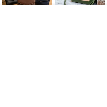
入荷待ち登録
ショップを見る
Brita コンパクト財布 | 軽量設計
クリエイティブな個性派ショー
× 日常使いに最適
トフラップショルダーバッグ -
ラッキーグリーン (ギフト オリ
DUAL 多兒クリエイティブレザーグッズ
Zolton ゾルトン
ジナル)
8,383円
22,836円
送料無料
50%OFF
柔らかな植物タンニンなめし革
コニャックレザーのクロスボデ