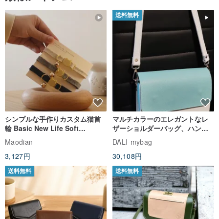
送料無料
シンプルな手作りカスタム猫首
マルチカラーのエレガントなレ
輪 Basic New Life Soft
ザーショルダーバッグ、ハンド
Organic Cat Collar | Simple
メイド
Maodian
DALI-mybag
Soft Cat Collar
3,127円
30,108円
送料無料
送料無料