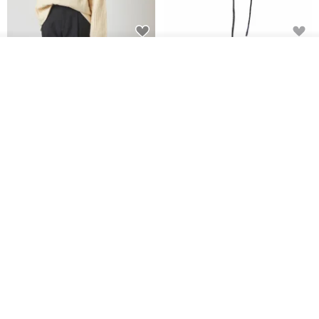
CHARM 日本製 ショート ミック
天然シルクフラワーネックレス -
入荷待ち登録
ス オーガニックコットン ネック
ローズチョーカー - リストレッ
ショップを見る
ウォーマー
グブレスレット シルクアクセサ
カジュアルボックス casual box
Marina V Lingerie
リー
2,500円
9,769円
花園パーティー 両面シルク スカ
エレガントな赤いバラのチュー
ーフ / ダークブルー スカーフ ハ
ルフラワーチョーカー スカーフ*
ンカチ
ロマンティックなチュールフラ
NINA HO ILLUSTRATION
LAVEU