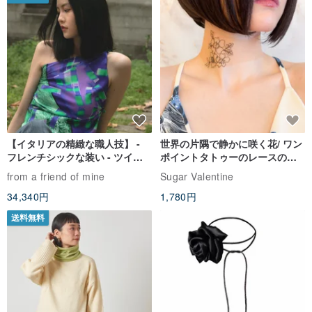
【イタリアの精緻な職人技】 -
世界の片隅で静かに咲く花/ ワン
フレンチシックな装い - ツイル
ポイントタトゥーのレースのチ
プリントシルクスカーフトップ
ョーカー SV649
from a friend of mine
Sugar Valentine
ス
34,340円
1,780円
送料無料