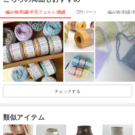
編み物/刺繍/羊毛フェルト/裁縫
DIYパーツ
編み物/刺繍/
チェックする
類似アイテム