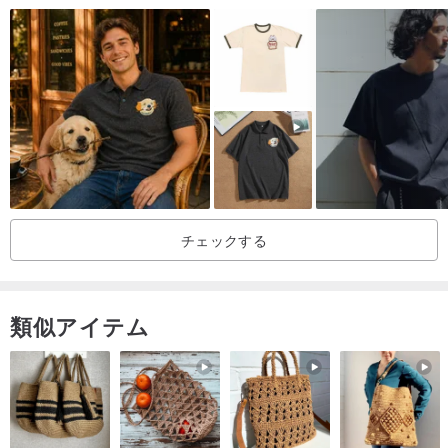
肩幅:66
袖丈:58
●着用感(男性モデル: 身長185cm 体重70kg)
フィット感:ルーズ
生地の厚さ:シアーで薄手
生地の伸縮性:あり
生地の肌触り:なめらか
チェックする
●デザインコンセプト
ERICHAOLIC Collection NO.7│《浩遊天仙》
類似アイテム
移民社会である台湾の日常は、まるで様々な文化が流れ込む縮図の
ようです。記憶の中では、かつてはきらびやかで色彩豊かな野外劇
が上演されている光景によく出会いました。そこにはテクノロジー
に過度に依存した写実性はなく、職人たちの人間味あふれる技があ