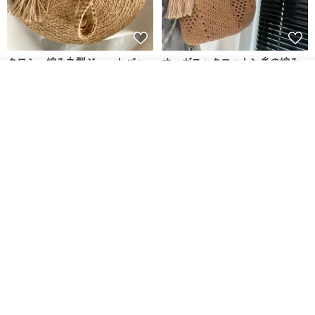
クロシェ編み丸型ジュートバッ
オーガニックコットン糸の編み
グ、クロシェ編みトートバッ
バッグ、クラッチバッグとして
オーダーする
グ、クロシェ編みショルダーバ
も。
お気に入り
ショップを見る
Lunar Cat
Knits And Woven By Oom
ッグ
11,425円
5,405円
8,314円
送料無料
グラニースクエアの手編みジュ
コードかぎ針編みパタ
デジタル
ートトートバッグ
ーンのバッグポーチPDF