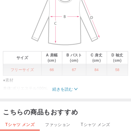
A
肩幅
B
バスト
C
身丈
D
袖丈
サイズ
(cm)
(cm)
(cm)
(cm)
フリーサイズ
66
67
84
58
●素材
本体:ポリエステル100%
続きを読む
●サイズ(単位:cm)
こちらの商品もおすすめ
バスト:134
前身丈:84
Tシャツ メンズ
ファッション
Tシャツ メンズ
後身丈:80