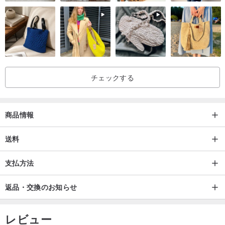
り、ありふれた街並みの建物とは対照的に、目を奪われるようなシ
ュールな光景が広がっていました。舞台背景の絵画がもたらす率直
で力強い魔法の瞬間に遊ぶように、台湾の民俗文化に息づく活発な
生命力を表現しています。
チェックする
今回の「浩遊天仙」シリーズは、台湾の民俗野外劇の舞台背景から
着想を得たプリントがデザインの主軸です。舞台の背景には山水、
雲霧、あるいは中国式の宮殿建築などの要素が広く用いられます。
商品情報
そのうちの一つのプリントでは、これらの要素を現代的に再解釈
し、民俗的な雰囲気を持つ仙女や蓮の花を加え、夕焼けのような色
送料
調と融合させることで、民俗的な基盤の中に舞台背景のスタイルを
支払方法
より現代的な手法で表現しています。
返品・交換のお知らせ
レビュー