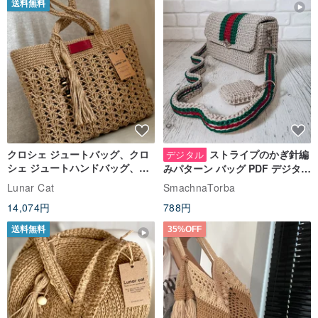
送料無料
クロシェ ジュートバッグ、クロ
ストライプのかぎ針編
デジタル
シェ ジュートハンドバッグ、リ
みパターン バッグ PDF デジタル
ユーザブルバッグ
インスタント ダウンロード、レ
Lunar Cat
SmachnaTorba
ディース クロスボディ
14,074円
788円
送料無料
35%OFF