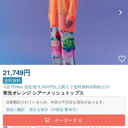
21,749円
送料無料
Pinkoi 指定便-5,000円以上購入で送料無料&関税ゼロ!
蛍光オレンジ シアーメッシュトップス
自動翻訳されているため、内容が不完全な場合があります。
英語に翻訳
原文を表示（中国語-繁体字）
オーダーする