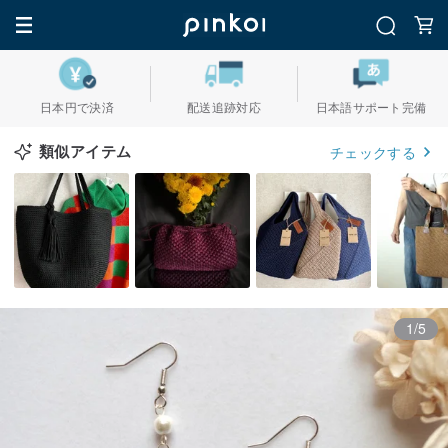
日本円で決済
配送追跡対応
日本語サポート完備
類似アイテム
チェックする
1/5