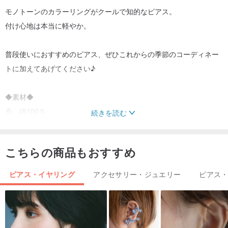
モノトーンのカラーリングがクールで知的なピアス。
付け心地は本当に軽やか。
普段使いにおすすめのピアス、ぜひこれからの季節のコーディネー
トに加えてあげてください♪
◆素材◆
糸 綿100％
続きを読む
コットンパール
こちらの商品もおすすめ
◆サイズ◆
全長 7㎝
ピアス・イヤリング
アクセサリー・ジュエリー
ピアス
コットンパール 6mm
＊金属アレルギー、メッキ加工が肌に合わない方は注文をお控えく
ださい。