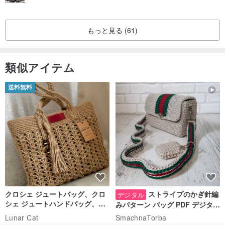
もっと見る (61)
類似アイテム
送料無料
クロシェ ジュートバッグ、クロ
ストライプのかぎ針編
デジタル
シェ ジュートハンドバッグ、リ
みパターン バッグ PDF デジタル
ユーザブルバッグ
インスタント ダウンロード、レ
Lunar Cat
SmachnaTorba
ディース クロスボディ