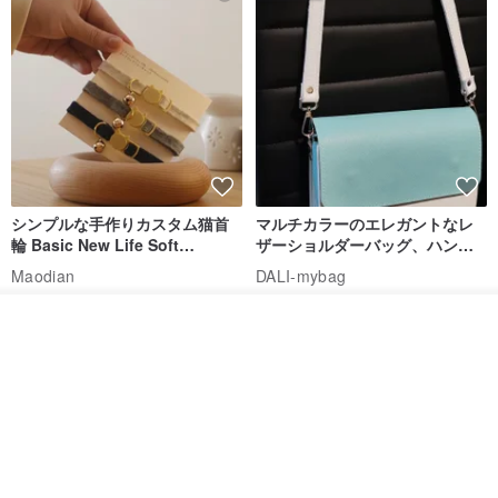
シンプルな手作りカスタム猫首
マルチカラーのエレガントなレ
輪 Basic New Life Soft
ザーショルダーバッグ、ハンド
Organic Cat Collar | Simple
メイド
Maodian
DALI-mybag
Soft Cat Collar
3,127円
30,108円
その他の商品を見る
送料無料
送料無料
ショップを見る