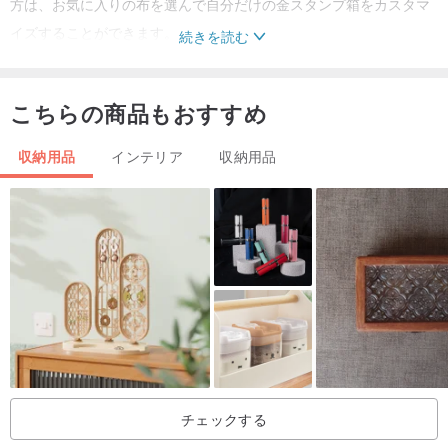
方は、お気に入りの布を選んで自分だけの金スタンプ箱をカスタマ
イズすることができます。
続きを読む
⬇︎⬇︎⬇︎⬇︎⬇︎⬇︎⬇︎⬇︎⬇︎⬇︎⬇︎
カスタマイズスタンプボックス
www.pinkoi.com/product/iBSrcH
こちらの商品もおすすめ
s8
収納用品
インテリア
収納用品
チェックする