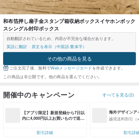
和布箔押し扇子金スタンプ箱収納ボックスイヤホンボック
スシングル封印ボックス
自動翻訳されているため、内容が不完全な場合があります。
英語に翻訳
原文を表示（中国語-繁体字）
その他の商品を見る
ご注文完了後、無料で
Webメッセージカード
を作成できます。
この商品は非公開です。他の商品を選んでください。
開催中のキャンペーン
すべてを見る(2)
海外デザインア
【アプリ限定】新規登録から7日以
入
内に4,000円以上お買いもので送料
越境送料割引（
無料（最大500円OFF）
割引詳細
割引詳