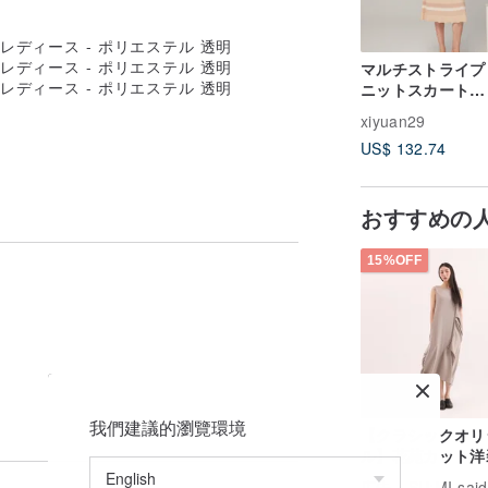
マルチストライプ
ニットスカート
(23S2SK03)
xiyuan29
US$ 132.74
おすすめの
15%OFF
我們建議的瀏覽環境
【クラシックオリ
ル】花苑カット洋
_CLD020_グレー
広告
SU:MI said