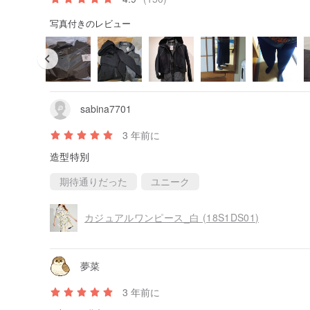
写真付きのレビュー
sabina7701
3 年前に
造型特別
期待通りだった
ユニーク
カジュアルワンピース_白 (18S1DS01)
夢菜
3 年前に