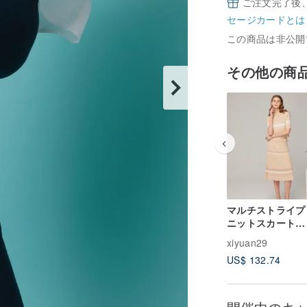
ご注文完了後
セージカードとは
この商品は非公開
その他の商
マルチストライプ
ニットスカート
(23S2SK03)
xiyuan29
US$ 132.74