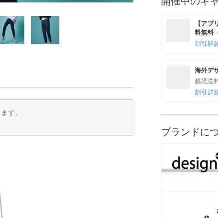
開催中のキ
【アプリ
料無料（最
割引詳
海外デ
越境送
割引詳
ります。
ブランドに