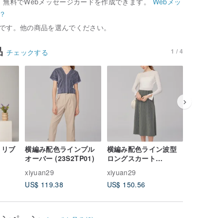
、無料でWebメッセージカードを作成できます。
Webメッ
？
です。他の商品を選んでください。
品
1 / 4
チェックする
82%OFF
 リブ
横編み配色ラインプル
横編み配色ライン波型
深ブルー
オーバー (23S2TP01)
ロングスカート
ルー (17
(23S2SK01)
xiyuan29
xiyuan29
xiyuan29
US$ 119.38
US$ 150.56
US$ 32.