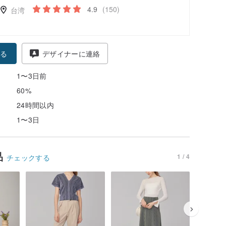
4.9
(150)
台湾
る
デザイナーに連絡
1〜3日前
60%
24時間以内
1〜3日
品
1 / 4
チェックする
82%OFF