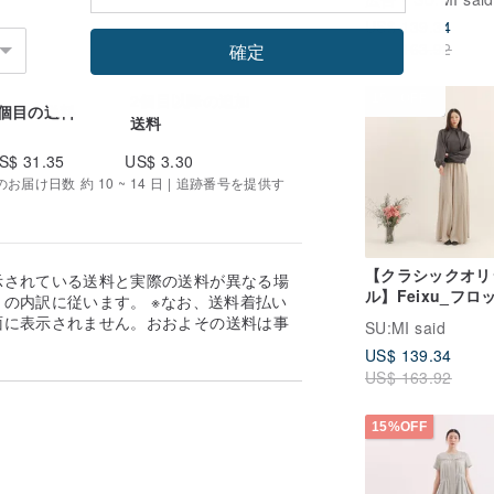
US$ 139.34
US$ 163.92
確定
2個目以降の追加
15%OFF
1個目の送料
送料
S$ 31.35
US$ 3.30
届け日数 約 10 ~ 14 日 | 追跡番号を提供す
【クラシックオリ
示されている送料と実際の送料が異なる場
ル】Feixu_フロ
の内訳に従います。 ※なお、送料着払い
ット波長ズボン
面に表示されません。おおよその送料は事
SU:MI said
_CLB015_カーキ
。
US$ 139.34
US$ 163.92
15%OFF