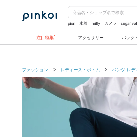
pion
水着
miffy
カメラ
sugar va
ラベルシール
台湾
注目特集
アクセサリー
バッグ
ファッション
レディース・ボトム
パンツ レデ