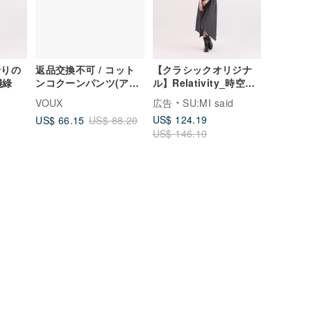
折りの
返品交換不可 / コット
【クラシックオリジナ
淺綠
ンコクーンパンツ(アン
ル】Relativity_時空ア
クル丈) - アプリコット
シンメトリードレス
VOUX
広告
SU:MI said
_CLD002_グレー
US$ 124.19
US$ 66.15
US$ 88.20
US$ 146.10