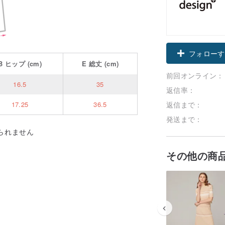
フォローす
B
ヒップ
(cm)
E
総丈
(cm)
前回オンライン：
16.5
35
返信率：
返信まで：
17.25
36.5
発送まで：
られません
その他の商