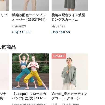
 リブ
横編み配色ラインプル
横編み配色ライン波型
深ブルー
オーバー (23S2TP01)
ロングスカート
ルー (17
(23S2SK01)
xiyuan29
xiyuan29
xiyuan29
US$ 119.38
US$ 150.56
US$ 32.
人気商品
15%OFF
ジナ
【Loopa】フローヨガ
Vernal_春とカッティン
装
パンツ(七分丈) / Flow
グコート_グリーン
Yoga pants (three-
Loopa Yoga＆Fitness
広告
SU:MI said