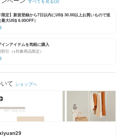
ャンペーン
すべてを見る(2)
限定】新規登録から7日以内にUS$ 30.00以上お買いもので送
大US$ 6.00OFF）
細
ザインアイテムを気軽に購入
料割引（※対象商品限定）
細
ついて
ショップへ
xiyuan29