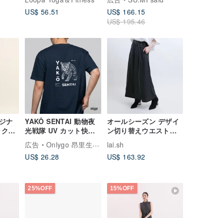
quarter length)
US$ 56.51
US$ 166.15
US$ 195.46
ジナ
YAKŌ SENTAI 動物夜
オールシーズン デザイ
ックカ
光戦隊 UV カット快適
ン切り替えウエストベ
吸汗速乾 T シャツ - 石
ルト付きゴムワイドパ
広告
Onlygo 昂里生活創意
lai.sh
虎モデル
ンツ - スモークグレー
US$ 26.28
US$ 163.92
25%OFF
15%OFF