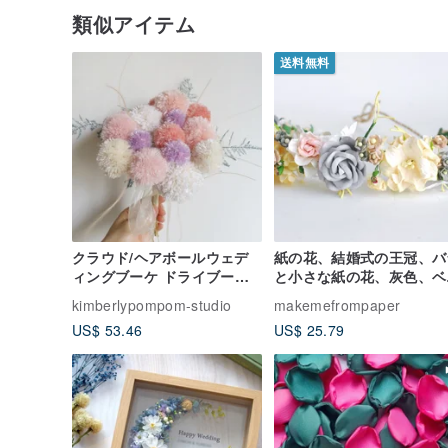
類似アイテム
送料無料
クラウド/ヘアボールウェデ
紙の花、結婚式の王冠、バ
ィングブーケ ドライブーケ/
と小さな紙の花、灰色、ベ
ウェディング撮影アレンジメ
ジュ色
kimberlypompom-studio
makemefrompaper
ント/ウェディングオーダー
US$ 53.46
US$ 25.79
ブーケ