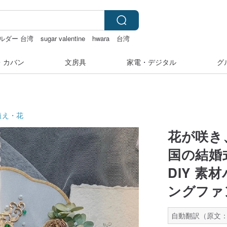
ルダー 台湾
sugar valentine
hwara
台湾
・カバン
文房具
家電・デジタル
グ
植え・花
花が咲き
国の結婚
DIY 
ングファ
自動翻訳（原文：