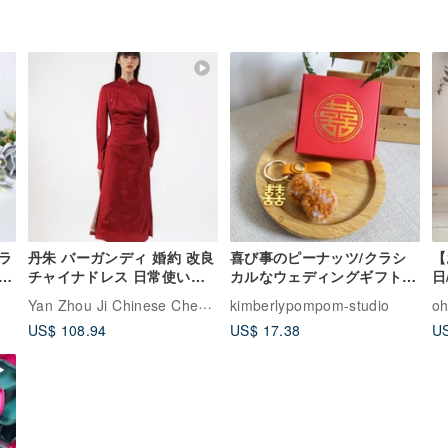
ラ
丹朱 バーガンディ 婚約 改良
喜び事のピーナッツ/クラシ
【
ー
チャイナドレス 日常使いで
カルなウェディングギフト/
日
きる上質な中国風スタイル
エレガントでレトロなウェデ
ド
Yan Zhou Ji Chinese Cheongsam
kimberlypompom-studio
o
花嫁 ウェディング 披露宴ド
ィングアイテム
リ
US$ 108.94
US$ 17.38
US
レス