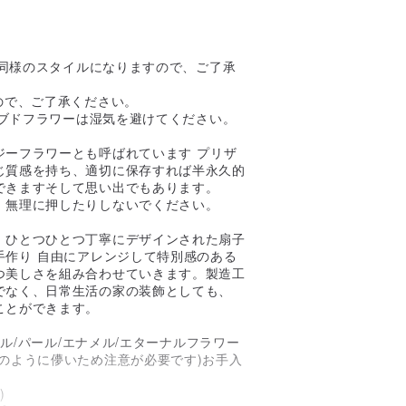
、同様のスタイルになりますので、ご了承
ので、ご了承ください。
ーブドフラワーは湿気を避けてください。
ジーフラワーとも呼ばれています プリザ
じ質感を持ち、適切に保存すれば半永久的
できますそして思い出でもあります。
、無理に押したりしないでください。
、ひとつひとつ丁寧にデザインされた扇子
手作り 自由にアレンジして特別感のある
つ美しさを組み合わせていきます。製造工
でなく、日常生活の家の装飾としても、
ことができます。
セル/パール/エナメル/エターナルフラワー
のように儚いため注意が必要です)お手入
)