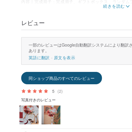
内容 | 完成扇子：完成扇子、ギフトボックス、ランダ
ナンス接着剤
うちわ材料パッケージ: シルクファン、プリザーブドフ
ン、グルースティック、B6000/B7000 グルー、ピ
レビュー
ネクタイ、メンテナンスカード。
お手入れ方法： 1.手作業で接着しているため、素材自
な力で引っ張ったり、絞ったりしないようご注意くださ
一部のレビューはGoogle自動翻訳システムにより翻
2.換気と乾燥を保ち、湿気や湿気との接触を避けてくだ
あります。
3. プリザーブドフラワーは特殊なフラワーアレンジメ
場合は15cmほど離れた位置で小さめのドライヤーを使
英語に翻訳
原文を表示
中は下向きになります。
リマインダー：
同ショップ商品のすべてのレビュー
1. 注文後に作成され、特別な要件や好みに応じて微調
2.当社は精巧であるよう努めていますが、手作りの生産
ありますので、それを受け入れることができる友人から
5
(2)
3. 写真に表示されている各サイズと全色を注文する必
写真付きのレビュー
注文してください。
4. 写真撮影とサイズ測定により、色の違いや誤差が生
際の出荷は最終的なものになります。完璧主義者は注文
す。」
5.本商品および資材パッケージはウェディング用品のた
交換はできません。