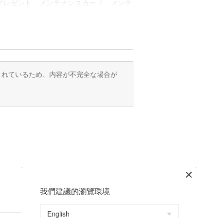
ムプレゼント、メンテナンスカード、メンテ
ラワー、アクセサリー、ホットメルトガ
ンセット、ランダムギフト、ギフトボックス、
体がデリケートなため、ご使用の際は過度
い。
訳されているため、内容が不完全な場合が
さい。
ントですので、日光や湿気を避け、濡れた
用し、ゆっくりと乾かしてください。使用
整が可能です。
のため、わずかな不完全性がある可能性が
購入してください。
要がある場合は、各リンクにアクセスして
じる場合があります。ご容赦ください。実
しないでください。ありがとうございま
我們建議的瀏覽環境
め、理由の如何を問わず7日以内の返品・