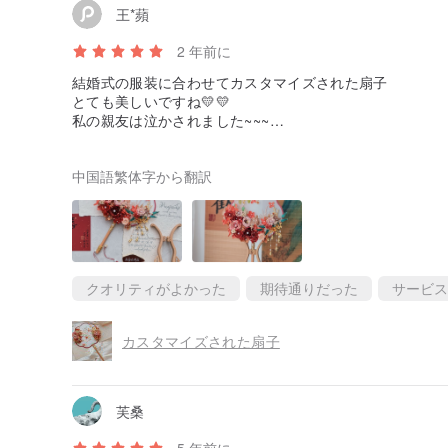
6. 完成した扇子は完全な手作りのため、完璧を求めるこ
王*蘋
ません. また、手作り製品は100％完全に同じではあり
かに異なる場合があります.ご注文頂いた時点で同意し
2 年前に
ば慎重に撮影をお願い致します。プリザーブドフラワー
結婚式の服装に合わせてカスタマイズされた扇子
とに多少の色の違いはございますが、あまり大きくはあ
とても美しいですね💛💛
ので、発送前に写真を撮ってご確認いただくことも可能
私の親友は泣かされました~~~
せ。
店主はとても素敵な方です🤍発送も早く、丁寧な仕上がり
7. 完成した扇子には接着剤が付いておりますが、物流
台湾では絶対買えない！ ！
品が落ちる可能性がありますので、接着剤を使用してお
中国語繁体字から翻訳
この品質でこの価格ならかなりオススメですよ♪
は品質上の問題ではありません。
8. マテリアル パッケージは準備ができていません。こ
り、通常は空のファンと関連アクセサリのみです。
9. ジュエリーは鉄にゴールドを施してありますが、ゴ
に適切に保管してください。
クオリティがよかった
期待通りだった
サービス
中国の結婚式、写真撮影、室内装飾、ギフトに特別な選択
であり、生産期間は約7〜10日です、しばらくお待ちく
で貼り合わせ、美感を大切に組み合わせています。製造
カスタマイズされた扇子
特別な休日だけでなく、日常生活でも家の装飾は人々を
芙桑