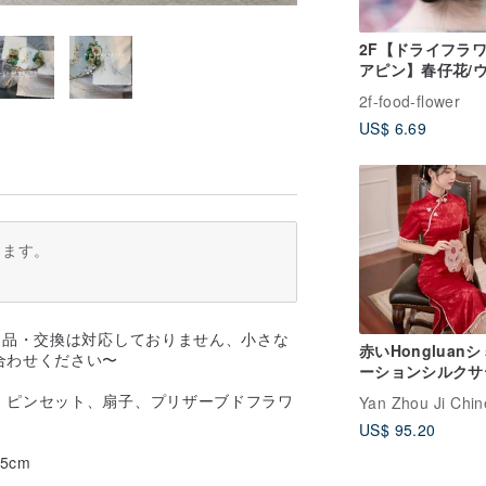
2F【ドライフラ
アピン】春仔花/
ィング小物/花嫁
2f-food-flower
り/ヘアアクセサリ
US$ 6.69
マチョゴリ/着物/
ります。
返品・交換は対応しておりません、小さな
赤いHongluan
合わせください〜
ーションシルクサ
フリンジチャイナ
、ピンセット、扇子、プリザーブドフラワ
スブライダルトー
US$ 95.20
服レトロな新しい
風のドレス
5cm