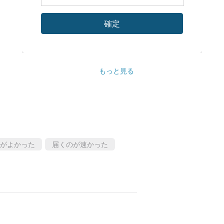
とは不可能です. 糊跡や手の跡は避けられ
ません. 付属品の位置は、実際のものとわず
確定
たものとさせて頂きますので、よろしけれ
は生花を使用しておりますので、ロットご
りませんが、とても綺麗なものとなります
ですので、気になる方はご注意くださいま
でした
もっと見る
中の激しい揺れや衝突により、小さな付属
客様自身で貼り付けてください。この状況
れは単なる「マテリアル パッケージ」であ
ールドも酸化しますので、酸化しないよう
がよかった
届くのが速かった
です:) これはユニークな既製の半完成品
ださい。小さなお花をひとつひとつ手作業
工程には多くの労力と時間がかかります。
幸せな気分にさせることができます。