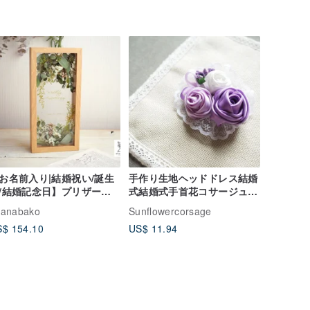
お名前入り|結婚祝い/誕生
手作り生地ヘッドドレス結婚
/結婚記念日】プリザーブ
式結婚式手首花コサージュコ
フラワードライフラワーグ
サージュ結婚式紫リボンロー
hanabako
Sunflowercorsage
ーンのガラスフレーム
ズ
$ 154.10
US$ 11.94