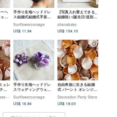
ワーヘ
手作り生地ヘッドドレ
【写真入れ替えできる_
ウェデ
ス結婚式結婚式手首花
結婚祝い/誕生日/送別の
の髪飾
コサージュコサージュ
お花】プリザーブドフ
Sunflowercorsage
ohanabako
ー/チ
ピンククリーミーホワ
ラワーとドライフラワ
US$ 11.94
US$ 154.10
イト生地寄木細工
ーの花畑フォトフレー
ム photoartframe
シミュレ
手作り生地ヘッドドレ
自由奔放に生きる結婚
テン
スウェディングウェデ
式 バーント オレンジの
ドレ
ィングリストフラワー
結婚式 田舎の花嫁 素朴
Yan Zhou Ji Chinese Cheongsam
Sunflowercorsage
Decoration Party Store
スト
コサージュコサージュ
な銅の結婚式の装飾 さ
US$ 16.84
US$ 18.00
中国
パープルリボンローズ
び
セット