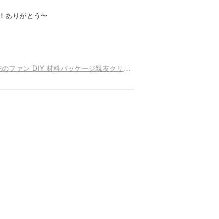
！ありがとう〜
伝統的な中国の結婚式ブライダルファン古典的な花のファン DIY 材料パッケージ親友クリエイティブギフト自家製