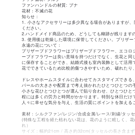
ファンハンドルの材質: ブナ
花材：不滅の花
知らせ：
1. 小さなアクセサリーは多少異なる場合がありますが
ください。
2.ハンドメイド商品のため、どうしても糊跡が残ります
3. 使用後は乾燥した環境に保管してください。プリザ
永遠の花について：
プリザーブドフラワーはプリザーブドフラワー、エコロ
ーブドフラワーは良い意味を持つだけでなく、生花と同
に保存することができ、結婚式後も室内装飾として活用
花でできているため比較的傷つきやすいため、破れたり
ドレスやホームスタイルに合わせてカスタマイズできる
パールの大きさや配置まで考え抜かれたひとつひとつの
小さな花ひとつひとつが選んで貼り合わせ、ひとつひと
程には多くの労力と時間がかかります。特別な休日だけ
人々に幸せな気分を与え、生活の質にポイントを加える
素材：シルクファン/レジン/合成金属/レース/刺繍/タッ
(特殊な工程を経た枯れない花は、花のように眩しく、花
れ）
サイズ：幅約21cm / 高さ約32cm(タッセルの長さ含まず