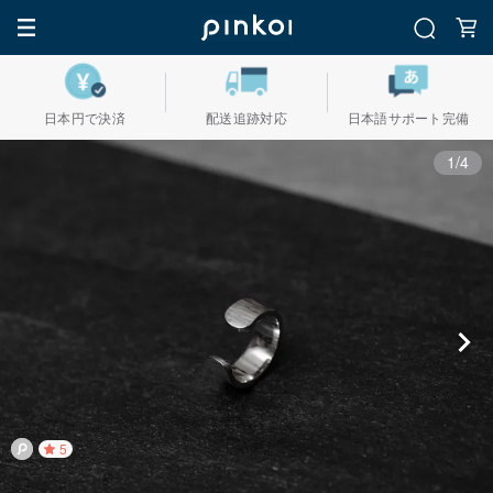
日本円で決済
配送追跡対応
日本語サポート完備
1/4
5