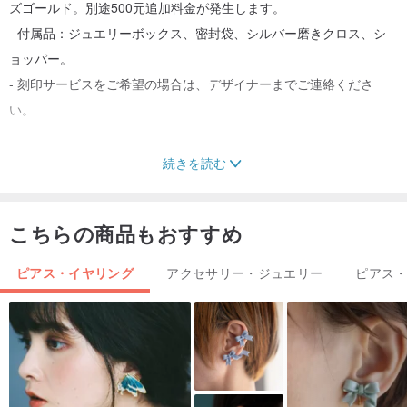
ズゴールド。別途500元追加料金が発生します。
- 付属品：ジュエリーボックス、密封袋、シルバー磨きクロス、シ
ョッパー。
- 刻印サービスをご希望の場合は、デザイナーまでご連絡くださ
い。
続きを読む
●リングサイズはオーダーメイド可能です。測定後、ご希望のメート
ル法サイズをご記入ください。
こちらの商品もおすすめ
●ご注意！ご注文前に必ずリングサイズと刻印内容をご確認くださ
ピアス・イヤリング
アクセサリー・ジュエリー
ピアス
い。商品はご入金確認後に製作を開始いたします。ご注文・ご入金
後にリングサイズの変更をご希望される場合、別途修正費用が発生
します。刻印部分の変更はできません。
●リングサイズの測り方＆対照表