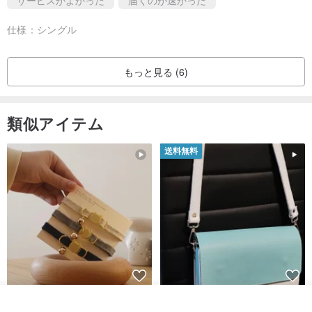
仕様：
シングル
●無料刻印は最大10文字までです（スペース、記号を含む）。
もっと見る (6)
こちらのリングは内側にのみ刻印可能です。
類似アイテム
●刻印可能な文字は英大文字「ABC...Z」および数字「0~9」に限り
ます。
送料無料
記号は「.」と「&」の2種類に限ります。
●ご注文前に必ずリングサイズと刻印内容が正しいかご確認くださ
い。オーダーメイド商品は返品・交換ができません！
こちらの商品は「受注製作」のため、ご入金確認後に製作を開始い
たします。平均して7営業日（休日・配送期間を除く）のお時間をい
ただきます。
シンプルな手作りカスタム猫首
マルチカラーのエレガントなレ
オーダーする
輪 Basic New Life Soft
ザーショルダーバッグ、ハンド