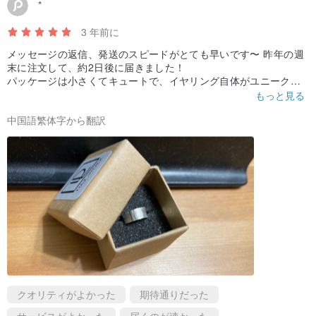
*
Dazの専門的な金工指導で、一日で金工の手作りを体験できます。
- スタジオ所在地：台中市西屯区精明路33号
3 年前に
メッセージの返信、発送のスピードがとても早いです〜 昨年の週
末に注文して、約2日後に届きました！
/ デザイナー紹介 /
パッケージは小さくてキュートで、イヤリング自体がユニーク
Daz Lee 李達子
で、目立ちすぎず、ニュートラルでありながらラフすぎず、男の
もっと見る
子にも女の子にも着用できます〜このような優れた作品を提供し
Daz.work ブランドオーナー
中国語繁体字から翻訳
てくれたデザイナーに感謝します！
金属と鉱石の特性を観察することに長け、
両者を創作のインスピレーションの中で交錯させ、
新たな生命を吹き込む。
様々な素材の可能性を発見することに尽力。
崑山科技大学視覚伝達学科 学士
台湾金工乙級技術士
宝飾加工歴6年
クオリティがよかった
期待通りだった
サービスがよかった
届くのが速かった