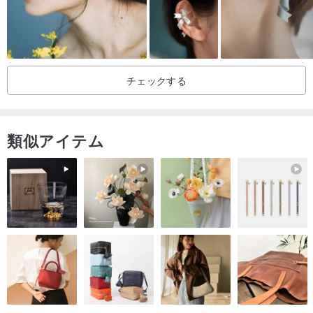
チェックする
リングの製作は「ショップの表のメートル法サイズ」を基準としま
類似アイテム
す。ご注文時にご希望の「メートル法サイズ」をご記入ください。
リングサイズはハーフサイズも製作可能です。
国やブランドによってサイズ数値が異なるため、宝石店などで測っ
たことがある場合でも、以下の複数の方法で測り比べて正確性を高
めることをお勧めします。
✽測り方
1. お手持ちのリングを定規の上に置き、リングの「内径」（リング
の厚みを含まない）を測り、下の表の「内径」と照合します。