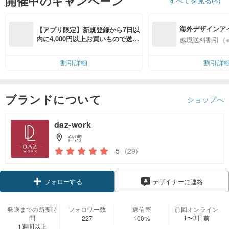
開催中のキャンペーン
すべてを見る(4)
海外デザインア
【アプリ限定】新規登録から7日以
入
内に4,000円以上お買いもので送料
越境送料割引（
無料（最大500円OFF）
割引詳細
割引詳
ブランドについて
ショップへ
daz-work
台湾
5
(29)
フォローする
デザイナーに連絡
発送までの所要時
フォロワー数
返信率
前回オンライン
間
1〜3日前
227
100%
1週間以上