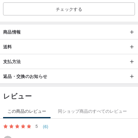
2. 伸縮性のない紙やメジャーを使用し、着用したい指の「一番太い
チェックする
部分」にぴったりと巻き付けます。測り取った長さを定規に合わせ
ると「内周長」が分かります。
商品情報
送料
ちょっとしたヒント：
関節が指よりも太い場合は、関節のサイズを基準にしてください。
支払方法
夕方に指を測ってみてください。この時が指が一番太くなります。
一般的に、左右の指のサイズには違いがあります。
返品・交換のお知らせ
指は熱膨張・熱収縮するため、指が冷たい時や熱いお湯に触れた後
に測るのは避けてください。正確な測定ができない場合がありま
レビュー
す。
この商品のレビュー
同ショップ商品のすべてのレビュー
- また、教室サービスも提供しており、毎月少量のオーダーメイド
を限定で受け付けています。
5
(6)
- 体験コース：全くの初心者から純銀のリングを一つ製作します。