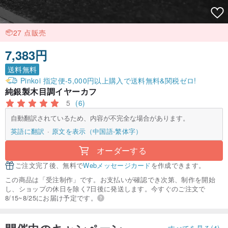
27 点販売
7,383円
送料無料
Pinkoi 指定便-5,000円以上購入で送料無料&関税ゼロ!
純銀製木目調イヤーカフ
5
(6)
自動翻訳されているため、内容が不完全な場合があります。
英語に翻訳
原文を表示（中国語-繁体字）
オーダーする
ご注文完了後、無料で
Webメッセージカード
を作成できます。
この商品は「受注制作」です。お支払いが確認でき次第、制作を開始
し、ショップの休日を除く7日後に発送します。今すぐのご注文で
8/15~8/25にお届け予定です。