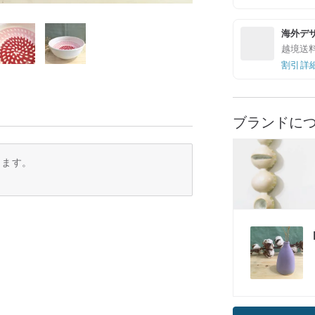
海外デ
越境送
割引詳
ブランドに
ります。