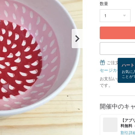
数量
ご注文完了後
ハート
セージカードとは
お気に
ことが
お支払いが確認で
です。
開催中のキ
【アプリ
料無料（最
割引詳