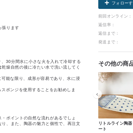
フォローす
前回オンライン：
返信率：
っ張ります
返信まで：
発送まで：
り、30分間水に小さな火を入れて冷却する
その他の商
は乾燥自然の後に冷たい水で洗い流してく
に可能な限り、成形が容易であり、水に浸
るスポンジを使用することをお勧めしま
ス・ポイントの自然な流れがあるでしょ
リトルライン陶器
なり、また、陶器の魅力と個性で、再注文
ート