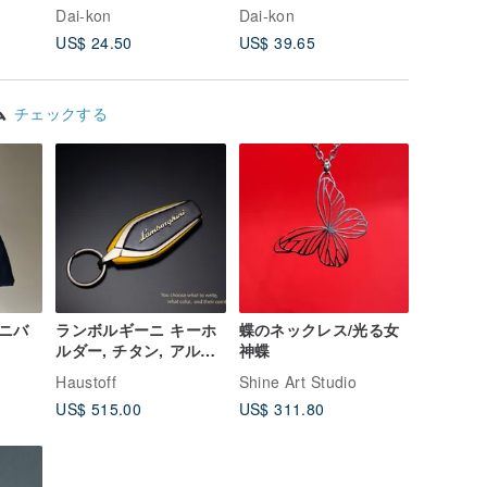
Dai-kon
Dai-kon
Dai-kon
US$ 24.50
US$ 39.65
US$ 30.
ム
チェックする
ニバ
ランボルギーニ キーホ
蝶のネックレス/光る女
ルダー, チタン, アルマ
神蝶
イト加工アルミニウム,
Haustoff
Shine Art Studio
カーボンファイバー, ウ
US$ 515.00
US$ 311.80
ルス, アヴェンタドー
ル,