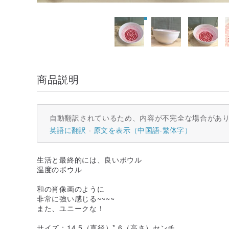
商品説明
自動翻訳されているため、内容が不完全な場合があ
英語に翻訳
原文を表示（中国語-繁体字）
生活と最終的には、良いボウル
温度のボウル
和の肖像画のように
非常に強い感じる~~~~
また、ユニークな！
サイズ：14.5（直径）* 6（高さ）センチ