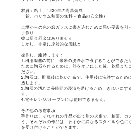
材質：粘土、1230年の高温焼成
（鉛、バリウム釉薬の無料 - 食品の安全性）
土壌からの色の窓ガラスに書き込むために悪い要素を引
手作り
彼は罰金罰金はありません
しかし、非常に原始的な感触と
操作し、維持します：
1.利用陶器の前に、米米の洗浄水で煮することができた
ために陶器を作るために、熱をオフにした後、乾燥また
ださい。
2.陶器は、貯蔵後に乾いた布で、使用後に洗浄するため
透します。
3.陶器の汚れに長時間の浸漬を避けるため、きれいにす
す。
4.電子レンジ/オーブンには使用できません。
その他の考慮事項
手作りは、それぞれの作品が出て別の火傷で、釉薬、ガ
う、それぞれの作品は、わずかに異なるスタイルや色に
を受け付けることができます。