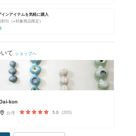
ザインアイテムを気軽に購入
料割引（※対象商品限定）
細
ついて
ショップへ
Dai-kon
5.0
(205)
台湾