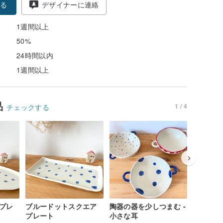
る
デザイナーに連絡
1週間以上
50%
24時間以内
1週間以上
品
1 / 4
チェックする
プレ
ブルードットスクエア
陶器の器を少しつまむ -
恋/小葉
プレート
小さな耳
ン