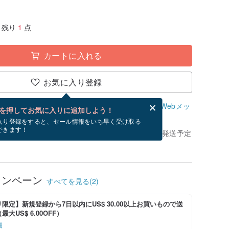
残り
1
点
カートに入れる
お気に入り登録
、無料でWebメッセージカードを作成できます。
Webメッ
を押してお気に入りに追加しよう！
？
入り登録をすると、セール情報をいち早く受け取る
できます！
きてから、ショップの休日を除く 2 営業日以内に発送予定
ャンペーン
すべてを見る(2)
限定】新規登録から7日以内にUS$ 30.00以上お買いもので送
大US$ 6.00OFF）
細