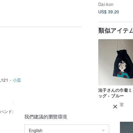
Dai-kon
US$ 39.20
類似アイテ
,121 -
小皿
法子さんの巾着ミ
ッグ - ブルー
隅すみ実験室
 ハンド描か
US$ 44.10
我們建議的瀏覽環境