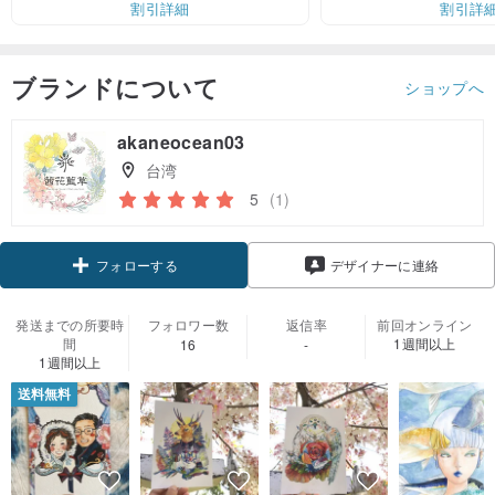
割引詳細
割引詳
ブランドについて
ショップへ
akaneocean03
台湾
5
(1)
フォローする
デザイナーに連絡
発送までの所要時
フォロワー数
返信率
前回オンライン
間
1週間以上
16
-
1週間以上
送料無料