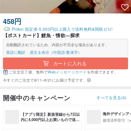
458円
Pinkoi 指定便-5,000円以上購入で送料無料&関税ゼロ!
【ポストカード】鯉魚・情欲—探求
自動翻訳されているため、内容が不完全な場合があります。
英語に翻訳
原文を表示（中国語-繁体字）
カートに入れる
ご注文完了後、無料で
Webメッセージカード
を作成できます。
今すぐのご注文で8/11~8/21にお届け予定です。
開催中のキャンペーン
すべてを見る(4)
海外デザインア
【アプリ限定】新規登録から7日以
入
内に4,000円以上お買いもので送料
越境送料割引（
無料（最大500円OFF）