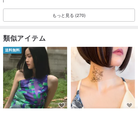
もっと見る (270)
類似アイテム
送料無料
【イタリアの精緻な職人技】 -
世界の片隅で静かに咲く花/ ワン
カートに入れる
フレンチシックな装い - ツイル
ポイントタトゥーのレースのチ
お気に入り
ショップを見る
プリントシルクスカーフトップ
ョーカー SV649
from a friend of mine
Sugar Valentine
ス