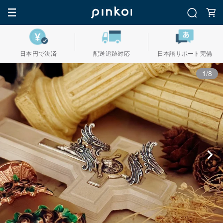
日本円で決済
配送追跡対応
日本語サポート完備
1/8