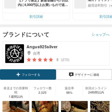
【アプリ限定】新規登録から7日以
入
内に4,000円以上お買いもので送料
越境送料割引（
無料（最大500円OFF）
割引詳細
割引詳
ブランドについて
ショップへ
Angus925silver
台湾
5
(270)
フォローする
デザイナーに連絡
発送までの所要時
フォロワー数
返信率
前回オンライン
間
24時間以内
2,025
98%
1週間以内