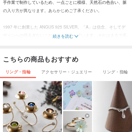
手作業で制作しているため、一点ごとに模様、天然石の色合い、脈
の入り方が異なります。あらかじめご了承ください。
1997 年に創業した ANGUS 925 SILVER。「A」は信念、そしてデ
ザインへの揺るぎないこだわりを象徴しています。それはまるで高
続きを読む
峰のように、職人技の頂点へと作品を押し上げ、常に自己を超え続
けることを意味します。
こちらの商品もおすすめ
私たちのデザインを愛する全ての方へ、唯一無二の感動をお届けし
ます。
リング・指輪
アクセサリー・ジュエリー
リング・指輪
ANGUS のブランドオーナー、GARY は語ります。「シルバーアク
セサリーは決して手の届かないものではなく、生活の一部であると
信じています。」
私たちは常に、革新性、独自性、そしてプロフェッショナリズムと
いう理念を掲げています。
一つ一つの作品とサービスに心を込め、私たちのデザインを愛する
全ての方に、唯一無二の感動をお届けします。