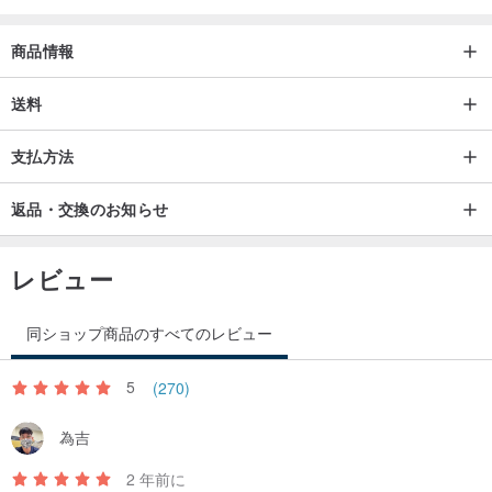
◆保証
商品情報
生涯保証（修理、メンテナンス）
定期的に店舗へお持ちいただければ、メンテナンスとクリーニング
送料
を承ります。
支払方法
アフターサービスに関するご質問は、お気軽にお問い合わせくださ
い。
返品・交換のお知らせ
旗艦店
士林区文林路 101 巷 12 号
レビュー
同ショップ商品のすべてのレビュー
5
(270)
為吉
2 年前に