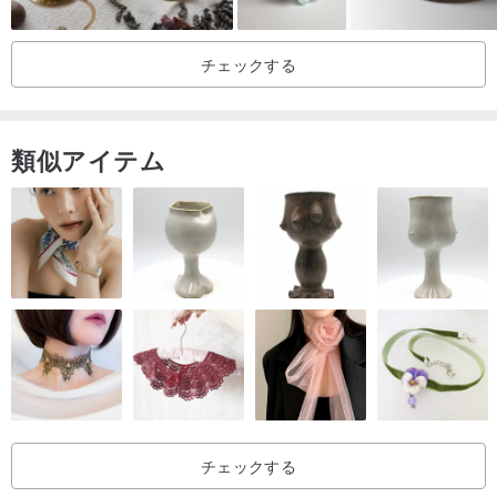
似合わないシルバーアクセサリーなどありません。あるのは、変化
を受け入れ、挑戦する勇気があるかどうかです。
チェックする
◆パッケージ
ベルベットポーチ（天然石のお手入れにもお使いいただけます）
類似アイテム
ギフトラッピングをご希望の場合は、備考欄にご記入ください。
◆お手入れ方法
シルバーアクセサリーは、長く使うと自然な酸化現象が起こりま
す。
シルバーポリッシュクロスで拭いてください。シルバークリーナー
液は使用しないでください。
着用したままシャワーを浴びることは可能ですが、温泉に浸かるこ
とは避けてください。
◆保管時：厚手のティッシュで包み、ジップロックに入れて空気に
チェックする
触れないようにすることで、酸化を防ぎます。