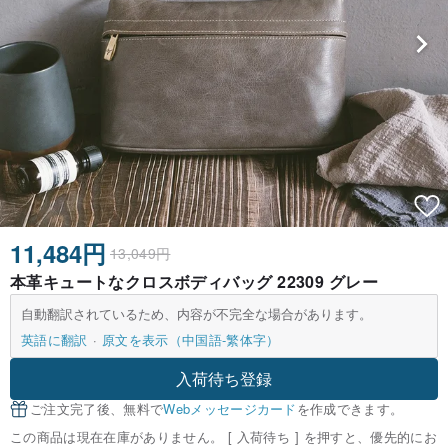
11,484円
13,049円
本革キュートなクロスボディバッグ 22309 グレー
自動翻訳されているため、内容が不完全な場合があります。
英語に翻訳
原文を表示（中国語-繁体字）
入荷待ち登録
ご注文完了後、無料で
Webメッセージカード
を作成できます。
この商品は現在在庫がありません。 [ 入荷待ち ] を押すと、優先的にお