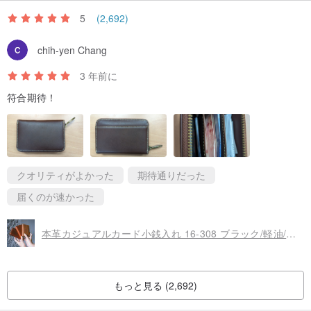
5
(2,692)
chih-yen Chang
3 年前に
符合期待！
クオリティがよかった
期待通りだった
届くのが速かった
本革カジュアルカード小銭入れ 16-308 ブラック/軽油/赤茶色/黄褐色
もっと見る (2,692)