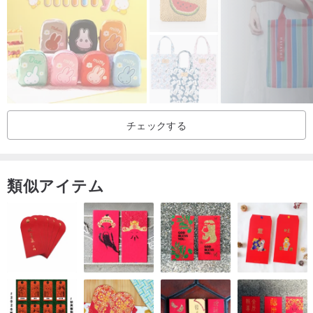
Item Specifications| 商品仕様
外装 固定式ショルダーストラップ 長さ 153.0 cm × 1 (調節可能) (誤
差範囲 ±2cm は正常範囲内です)
内装 キーホルダー × 1
サイズ 幅 28.0 × 高さ 18.0 × 厚み 9.5 cm (誤差範囲 ±2cm は正常範
チェックする
囲内です)
重量 約 325 g
類似アイテム