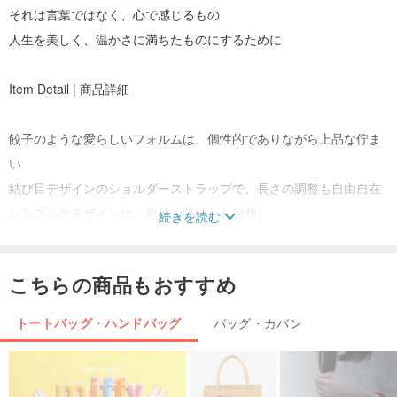
それは言葉ではなく、心で感じるもの
人生を美しく、温かさに満ちたものにするために
Item Detail | 商品詳細
餃子のような愛らしいフォルムは、個性的でありながら上品な佇ま
い
結び目デザインのショルダーストラップで、長さの調整も自由自在
シンプルなデザインは、複雑な収納から解放し
続きを読む
洗練されたミニマリストスタイルを演出します
厳選されたフルグレインレザーが、クラシックな美学を物語ります
こちらの商品もおすすめ
グレー
www.pinkoi.com/product/t9uKW3qf
トートバッグ・ハンドバッグ
バッグ・カバン
ブラウン
www.pinkoi.com/product/DAjrRzA5
レッドブラウン
www.pinkoi.com/product/wWzwdM26