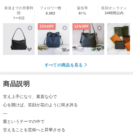
発送までの所要時
フォロワー数
返信率
前回オンライン
間
24時間以内
8,983
81%
1〜3日
33%OFF
12%OFF
すべての商品を見る
商品説明
甘え上手になり、素直な心で
心を開けば、笑顔が花のように咲き誇る
—
愛というテーマの中で
甘えることを芸術へと昇華させる