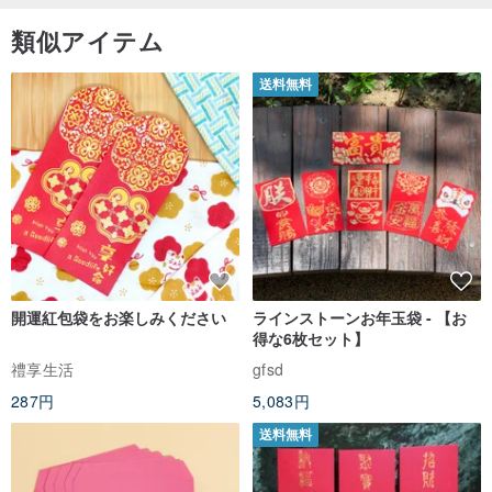
類似アイテム
送料無料
Notices| 注意事項
‧天然皮革製品には、微細な自然の傷、シワ、質感の違いなどの特徴
が見られますが、
これらは正常な現象であり、革が持つユニークで魅力的な個性で
す。
開運紅包袋をお楽しみください
ラインストーンお年玉袋 - 【お
得な6枚セット】
‧天然皮革のなめし方法では表面に防水加工を施していないため、摩
禮享生活
gfsd
擦や水濡れにより色落ちする可能性があります。
287円
5,083円
雨の日や淡い色の衣服を着用する際は、濃色の本革バッグのご使用
送料無料
をお控えいただくことをお勧めします。