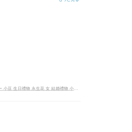
【動画あり】あずきのピアス 14kgf ゴールドカラー 小豆 生日禮物 永生花 女 結婚禮物 小さい 耳環 日本設計