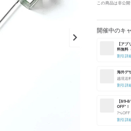
この商品は非公開
開催中のキ
【アプリ
料無料（最
割引詳
海外デ
越境送
割引詳
【8/9
OFF*
7%OFF
割引詳