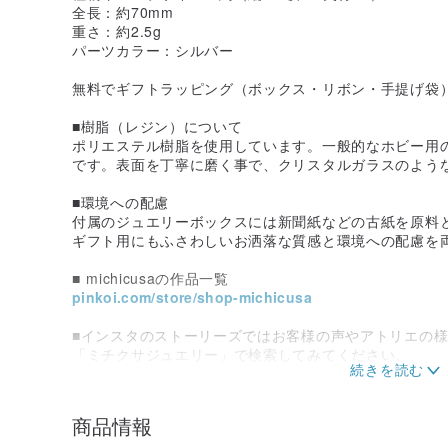
全長：約70mm
重さ：約2.5g
パーツカラー：シルバー
無料でギフトラッピング（ボックス・リボン・手提げ袋
■樹脂（レジン）について
ポリエステル樹脂を使用しています。一般的なホビー用
です。表面を丁寧に磨く事で、クリスタルガラスのよう
■環境への配慮
付属のジュエリーボックスには新聞紙などの古紙を原料
ギフト用にもふさわしいお洒落な質感と環境への配慮を
■ michicusaの作品一覧
pinkoi.com/store/shop-michicusa
■インスタのストーリーズではお客様の声やアトリエの
「ミチクサジュエリー」で検索してみてください。
商品情報