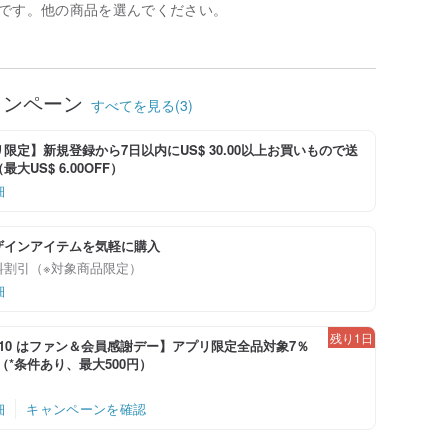
です。他の商品を選んでください。
ャンペーン
すべてを見る(3)
限定】新規登録から7日以内にUS$ 30.00以上お買いもので送
大US$ 6.00OFF）
細
ザインアイテムを気軽に購入
料割引（※対象商品限定）
細
残り1日
-8/10 はファン＆会員感謝デー】アプリ限定全品対象7％
！（*条件あり、最大500円）
細
キャンペーンを確認