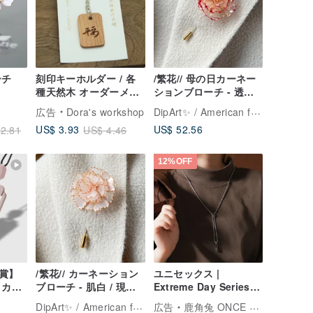
ーチ
刻印キーホルダー / 各
/繁花// 母の日カーネー
種天然木 オーダーメイ
ションブローチ - 透き
ド、カスタマイズ可能
通るオレンジと鮮やか
DipArt✨ / American flower🌹 /
広告
Dora's workshop
な赤 / ギフトボックス
US$ 52.56
US$ 3.93
2.81
US$ 4.46
無料アップグレード
12%OFF
賞】
/繁花// カーネーション
ユニセックス |
」カー
ブローチ - 肌白 / 現品
Extreme Day Series -
用 両
限り / 無料ギフトボッ
ブルー*ステンレスネッ
DipArt✨ / American flower🌹 /
広告
鹿角兔 ONCE UPON A TIME