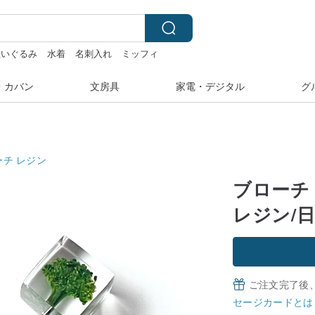
ぬいぐるみ
水着
名刺入れ
ミッフィ
台湾
・カバン
文房具
家電・デジタル
グ
ーチ
レジン
ブローチ
レジン/
ご注文完了後
セージカードとは