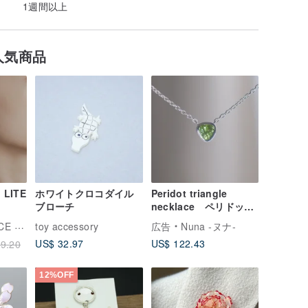
1週間以上
人気商品
LITE
ホワイトクロコダイル
Peridot triangle
ブローチ
necklace ペリドッ
ト トライアングル
 TIME
toy accessory
広告
Nuna -ヌナ-
ネックレス 天然石
US$ 32.97
US$ 122.43
9.20
グリーン シルバー
誕生日プレゼント
12%OFF