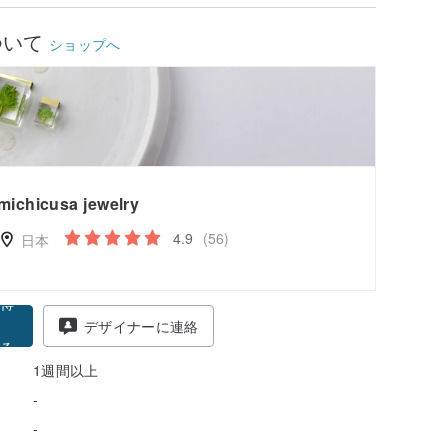
ついて
ショップへ
michicusa jewelry
4.9
(56)
日本
得
デザイナーに連絡
る
1週間以上
-
-