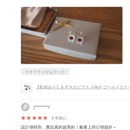
クオリティがよかった
j*********7
3 年前に
設計很特別，實品真的超美的！戴著上班心情超好～