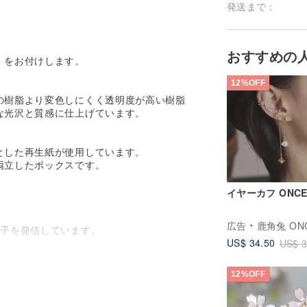
発送まで：
おすすめの
）をお付けします。
12%OFF
の樹脂より変色しにくく透明度が高い樹脂
な光沢と質感に仕上げています。
とした再生紙が使用しています。
両立したボックスです。
イヤーカフ ONCE 
広告
鹿角兔 ONCE UPON A
様子を発信しています。
US$ 34.50
US$ 3
12%OFF