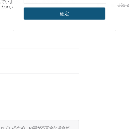
面感知 カスタマ
れていません。発送をご希望の場合、
こち
US$ 22.66
US$ 2
能
ください。
確定
訳されているため、内容が不完全な場合が