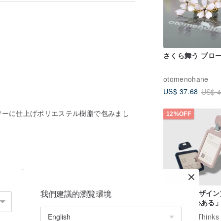
さくら舞う ブロ
otomenohane
US$ 37.68
US$ 4
ワーに仕上げポリエステル樹脂で包みまし
12%OFF
我們建議的瀏覽環境
【ドイツデザイン
C4「遊び心ある
ドホルダー 縦横兼
広告
100Thinks