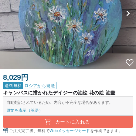
8,029円
送料無料
ロシアから発送
キャンバスに描かれたデイジーの油絵 花の絵 油畫
自動翻訳されているため、内容が不完全な場合があります。
原文を表示（英語）
カートに入れる
ご注文完了後、無料で
Webメッセージカード
を作成できます。