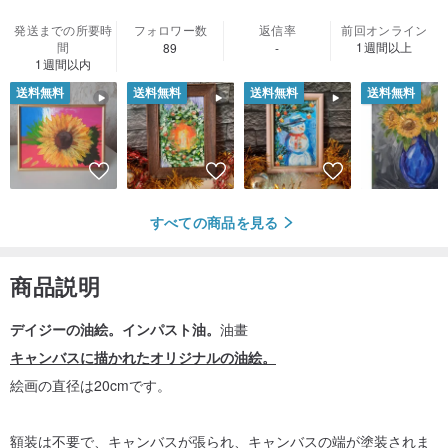
発送までの所要時
フォロワー数
返信率
前回オンライン
間
1週間以上
89
-
1週間以内
送料無料
送料無料
送料無料
送料無料
すべての商品を見る
商品説明
デイジーの油絵。インパスト油。
油畫
キャンバスに描かれたオリジナルの油絵。
絵画の直径は20cmです。
額装は不要で、キャンバスが張られ、キャンバスの端が塗装されま