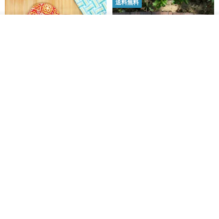
送料無料
カートに入れる
お気に入り
ショップを見る
開運紅包袋をお楽しみください
ラインストーンお年玉袋 - 【お
得な6枚セット】
禮享生活
gfsd
287円
5,083円
送料無料