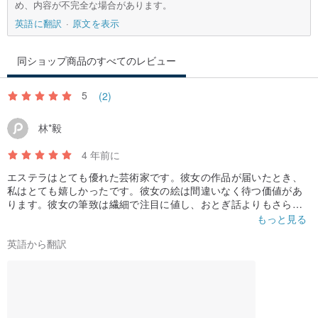
め、内容が不完全な場合があります。
英語に翻訳
原文を表示
同ショップ商品のすべてのレビュー
5
(2)
林*毅
4 年前に
エステラはとても優れた芸術家です。彼女の作品が届いたとき、
私はとても嬉しかったです。彼女の絵は間違いなく待つ価値があ
ります。彼女の筆致は繊細で注目に値し、おとぎ話よりもさらに
ロマンチックで、高雄の西子湾で輝く星でいっぱいの夜空を見つ
もっと見る
めた懐かしい思い出を思い出させます！私の心に響くリトルプリ
英語から翻訳
ンスのヘアスタイルをカスタマイズしてくれた彼女にも感謝して
います！アート、自然、スピリチュアルな体験に興味のある人に
は、エステラの絵を強くお勧めします。