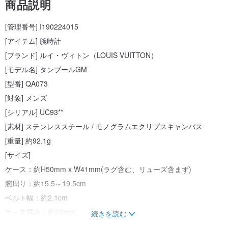
商品説明
[管理番号] I190224015
[アイテム] 腕時計
[ブランド] ルイ・ヴィトン（LOUIS VUITTON）
[モデル名] タンブールGM
[型番] QA073
[対象] メンズ
[シリアル] UC93**
[素材] ステンレススチール / モノグラムエクリプスキャンバス
[重量] 約92.1g
[サイズ]
ケース：約H50mm x W41mm(ラグ含む、リューズ含まず)
腕周り：約15.5～19.5cm
ベルト幅：約2.1cm
ケース厚み：約13mm
続きを読む
[仕様]