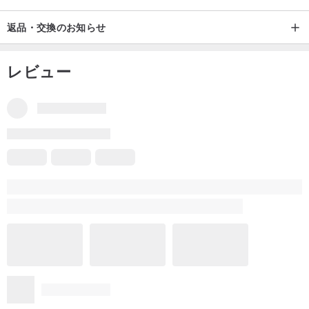
返品・交換のお知らせ
レビュー
一部のレビューはGoogle自動翻訳システムにより翻訳されているた
め、内容が不完全な場合があります。
英語に翻訳
原文を表示
同ショップ商品のすべてのレビュー
5
(20)
W****o
11 ヶ月前に
配送が早くて助かりました！梱包もしっかりしていて、状態も良
かったです！素敵な商品でした！気に入りました！本当にありが