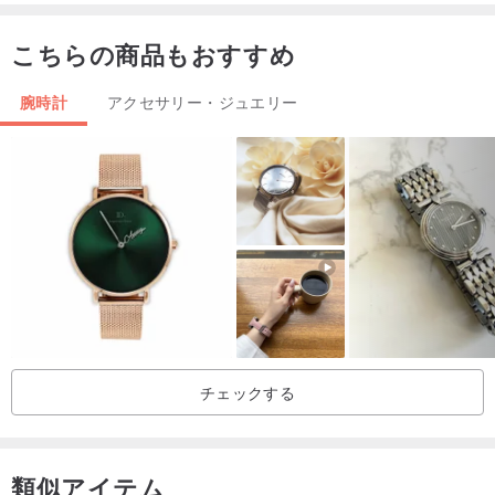
ムーブメント：クオーツ
こちらの商品もおすすめ
ディスプレイタイプ：アナログ表示
ケース形：ラウンドフェイス
腕時計
アクセサリー・ジュエリー
文字盤カラー：黒
[付属品]
なし
[コンディション]
【中古品】目立った使用感のない中古良品
本体ケース：微細キズ,サイドに微細キズ
ベルト：小キズ,使用感あり,香水臭,素材臭
チェックする
類似アイテム