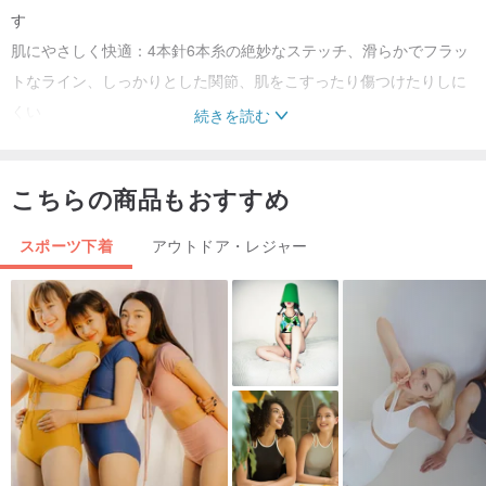
す
肌にやさしく快適：4本針6本糸の絶妙なステッチ、滑らかでフラッ
トなライン、しっかりとした関節、肌をこすったり傷つけたりしに
くい
続きを読む
お手入れが簡単：高品質の取り外し可能な厚い胸パッド、洗濯と交
換が簡単
こちらの商品もおすすめ
/強度に適しています/：中程度の強度
スポーツ下着
アウトドア・レジャー
/ 製品の品質/
ナイロン87％、スパンデックス13％
/原産地情報/
香港でデザイン/上海で作られました