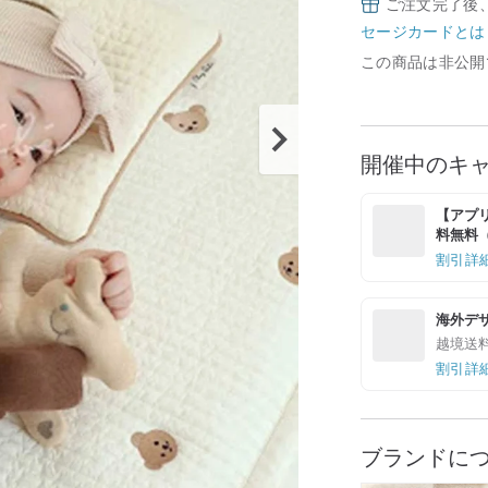
ご注文完了後
セージカードとは
この商品は非公開
開催中のキ
【アプリ
料無料（最
割引詳
海外デ
越境送
割引詳
ブランドに