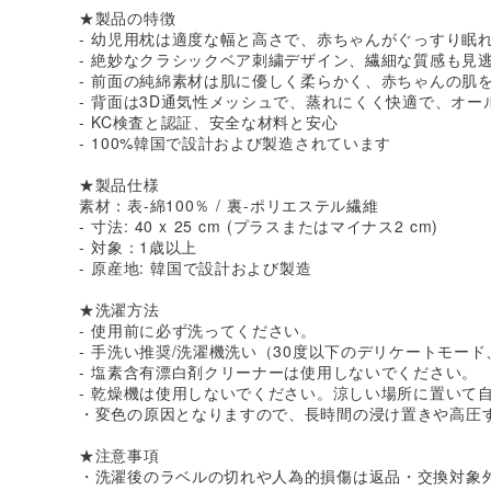
★製品の特徴
- 幼児用枕は適度な幅と高さで、赤ちゃんがぐっすり眠
- 絶妙なクラシックベア刺繍デザイン、繊細な質感も見
- 前面の純綿素材は肌に優しく柔らかく、赤ちゃんの肌
- 背面は3D通気性メッシュで、蒸れにくく快適で、オ
- KC検査と認証、安全な材料と安心
- 100%韓国で設計および製造されています
★製品仕様
素材：表-綿100％ / 裏-ポリエステル繊維
- 寸法: 40 x 25 cm (プラスまたはマイナス2 cm)
- 対象：1歳以上
- 原産地: 韓国で設計および製造
★洗濯方法
- 使用前に必ず洗ってください。
- 手洗い推奨/洗濯機洗い（30度以下のデリケートモー
- 塩素含有漂白剤クリーナーは使用しないでください。
- 乾燥機は使用しないでください。涼しい場所に置いて
・変色の原因となりますので、長時間の浸け置きや高圧
★注意事項
・洗濯後のラベルの切れや人為的損傷は返品・交換対象