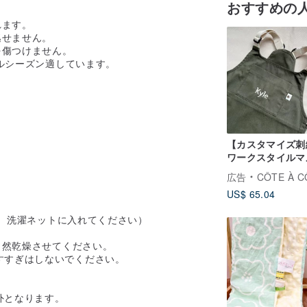
おすすめの
れます。
逃せません。
を傷つけません。
ールシーズン適しています。
【カスタマイズ刺
ワークスタイルマ
ポケットサロペッ
広告
CÔTE À C
エプロン・子供服 
US$ 65.04
展開
ド、洗濯ネットに入れてください）
自然乾燥させてください。
すすぎはしないでください。
外となります。