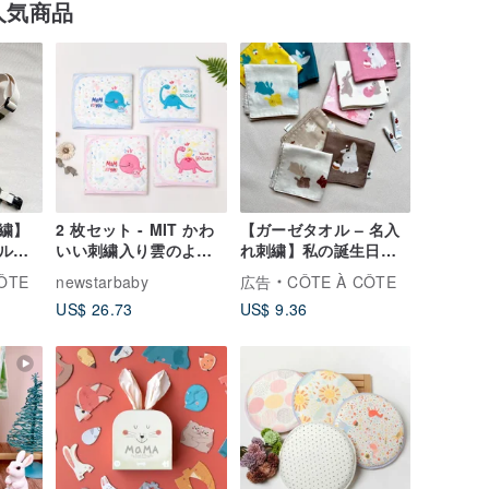
人気商品
繍】
2 枚セット - MIT かわ
【ガーゼタオル – 名入
ルチ
いい刺繍入り雲のよう
れ刺繍】私の誕生日、
ト・
な肌触り超柔らか腹巻
大好き うさぎベビー ハ
ÔTE
newstarbaby
広告
CÔTE À CÔTE
2色
保温ベビー腹巻 赤ちゃ
ンカチ 6 重ガーゼ 出産
US$ 26.73
US$ 9.36
ん腹巻 台湾製
祝い