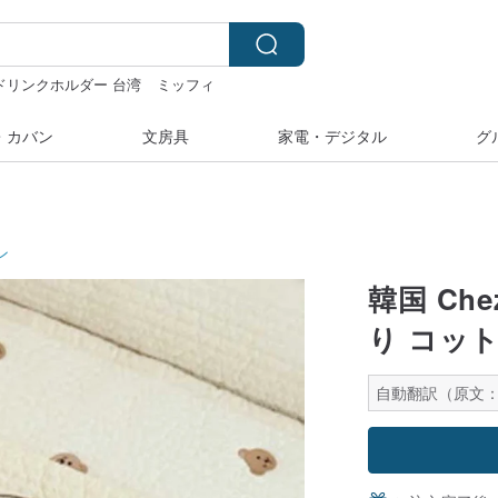
ドリンクホルダー 台湾
ミッフィ
ステッカー
pion
・カバン
文房具
家電・デジタル
グ
ン
韓国 Ch
り コット
自動翻訳（原文：