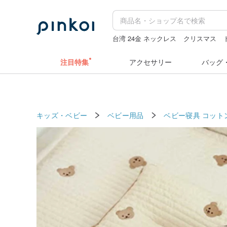
台湾 24金 ネックレス
クリスマス
キーホルダー
sugar valentine
人物
注目特集
アクセサリー
バッグ
キッズ・ベビー
ベビー用品
ベビー寝具
コット