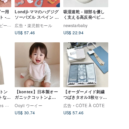
ビー用
Londji-ママのハグジグ
吸湿速乾 - 頭部を優し
 -
ソーパズル スペイン オ
く支える高反発ベビー
出産祝
リジナル
枕 - 通気孔 + 頭部保護
La Fi Fi 手作りベビー・キッズ用品＆親子の暮らし
広告
楽児館モール
newstarbaby
ベビー
くぼみ - ベビーまくら
US$ 57.46
US$ 22.94
 チャ
MIT
ンケ
トン
【kontex】日本製オー
【オーダーメイド刺繍
トなス
ガニックコットンよだ
つばきタオル3枚セッ
ンド
れかけよだれタオル ナ
ト】赤ちゃんとわたし
rom UK
Ooyii ウーイー
広告
CÔTE À CÔTE
チュラル水玉
の初雪
US$ 30.74
US$ 57.46