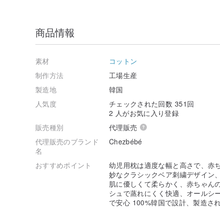
商品情報
素材
コットン
制作方法
工場生産
製造地
韓国
人気度
チェックされた回数 351回
2 人がお気に入り登録
販売種別
代理販売
代理販売のブランド
Chezbébé
名
おすすめポイント
幼児用枕は適度な幅と高さで、赤ち
妙なクラシックベア刺繍デザイン、
肌に優しくて柔らかく、赤ちゃんの
シュで蒸れにくく快適、オールシー
で安心 100%韓国で設計、製造さ