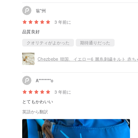
翁*州
3 年前に
品質良好
クオリティがよかった
期待通りだった
Chezbebe 韓国、イエロー6 層糸刺繍キルト 
A********o
3 年前に
とてもかわいい
英語から翻訳