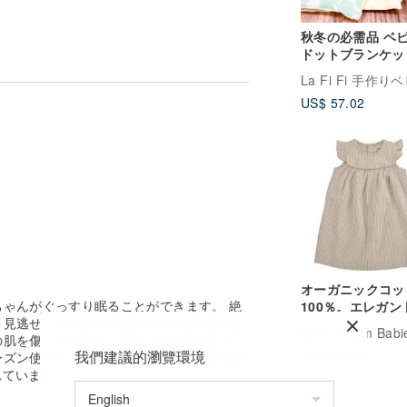
秋冬の必需品 ベ
ドットブランケット
ミントグリーン 
い 新生児ギフト 
US$ 57.02
カーブランケット
イルドシートブラ
ット
オーガニックコッ
ゃんがぐっすり眠ることができます。 絶
100％。エレガン
見逃せない絶妙な質感 前面の純綿素材は
トライプのコット
広告
From Babies with Love f
肌を傷つけません。 背面は3D通気性メッ
レス
我們建議的瀏覽環境
US$ 64.59
ズン使えます。 KC検査・認証、安全素材
れています