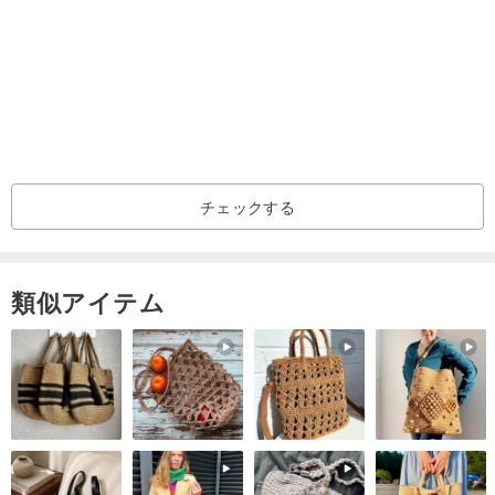
配送について：
- 全てのご注文はタイ郵便にて発送いたします。SFエクスプレスな
どの他社便は承れませんので、ご自宅または職場のご住所をご指定
いただき、追跡番号をお伝えした後は、荷物の状況をご確認くださ
い。
- お支払いの確認ができ次第、ご注文の発送準備をいたします。通
チェックする
常、商品は1〜3営業日以内に発送されます（予約注文品を除く）。
- アジア諸国へはタイから7〜20営業日、EUへは20〜30営業日かか
類似アイテム
ります。