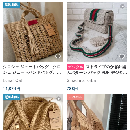
送料無料
クロシェ ジュートバッグ、クロ
ストライプのかぎ針編
デジタル
シェ ジュートハンドバッグ、リ
みパターン バッグ PDF デジタル
ユーザブルバッグ
インスタント ダウンロード、レ
Lunar Cat
SmachnaTorba
ディース クロスボディ
14,074円
788円
送料無料
35%OFF