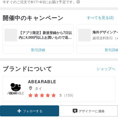
今すぐのご注文で8/17~9/2にお届け予定です。
開催中のキャンペーン
すべてを見る(2)
海外デザインア
【アプリ限定】新規登録から7日以
入
内に4,000円以上お買いもので送料
越境送料割引（
無料（最大500円OFF）
割引詳細
割引詳
ブランドについて
ショップへ
ABEARABLE
タイ
5
(159)
フォローする
デザイナーに連絡