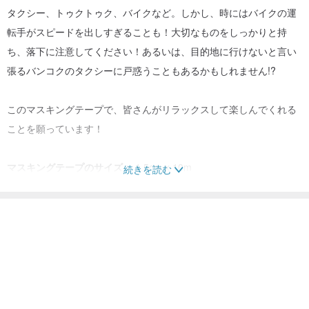
タクシー、トゥクトゥク、バイクなど。しかし、時にはバイクの運
転手がスピードを出しすぎることも！大切なものをしっかりと持
ち、落下に注意してください！あるいは、目的地に行けないと言い
張るバンコクのタクシーに戸惑うこともあるかもしれません!?
このマスキングテープで、皆さんがリラックスして楽しんでくれる
ことを願っています！
マスキングテープのサイズ：
1.5cm x 10m
続きを読む
マスキングテープの選択肢：
EAT WELL, TRAVEL OFTEN :
www.pinkoi.com/product/tnjRV
Wif
テープは糊の跡を残さずに剥がすことができます。お気に入りの日
記や紙の装飾に最適です。