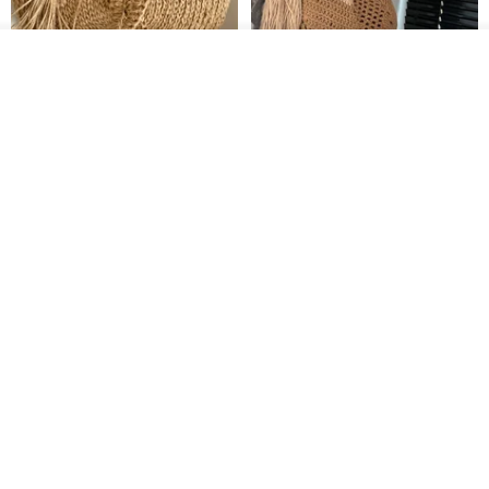
カートに入れる
お気に入り
ショップを見る
クロシェ編み丸型ジュートバッ
オーガニックコットン糸の編み
グ、クロシェ編みトートバッ
バッグ、クラッチバッグとして
グ、クロシェ編みショルダーバ
も。
Lunar Cat
Knits And Woven By Oom
ッグ
11,425円
5,405円
8,314円
送料無料
グラニースクエアの手編みジュ
コードかぎ針編みパタ
デジタル
ートトートバッグ
ーンのバッグポーチPDF