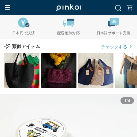
日本円で決済
配送追跡対応
日本語サポート完備
類似アイテム
チェックする
1/4