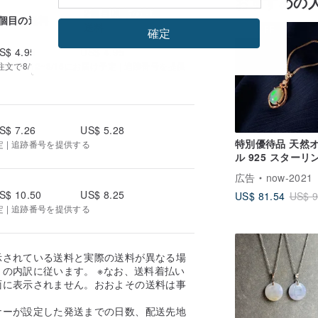
おすすめの
2個目以降の追加
1個目の送料
送料
12%OFF
確定
S$ 4.95
US$ 4.95
で8/12~8/15にお届け予定 | 追跡番号を提供
S$ 7.26
US$ 5.28
特別優待品 天然
定 | 追跡番号を提供する
ル 925 スターリ
ルバーローズゴー
広告
now-2021
クラシックネック
S$ 10.50
US$ 8.25
US$ 81.54
US$ 9
一点物 ギフト
定 | 追跡番号を提供する
示されている送料と実際の送料が異なる場
の内訳に従います。 ※なお、送料着払い
面に表示されません。おおよその送料は事
。
ナーが設定した発送までの日数、配送先地