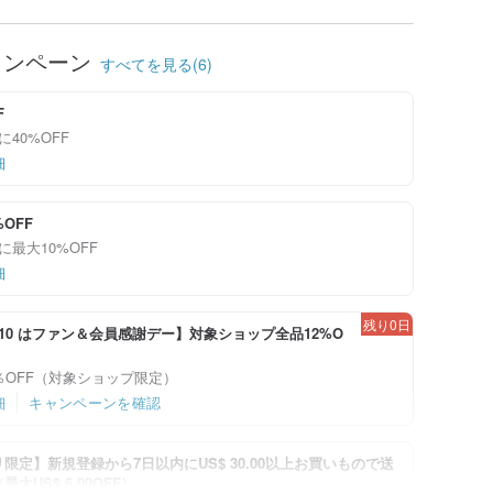
ャンペーン
すべてを見る(6)
F
に40%OFF
細
%OFF
に最大10%OFF
細
残り0日
-8/10 はファン＆会員感謝デー】対象ショップ全品12%O
％OFF（対象ショップ限定）
細
キャンペーンを確認
限定】新規登録から7日以内にUS$ 30.00以上お買いもので送
大US$ 6.00OFF）