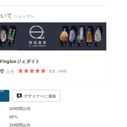
細
ついて
ショップへ
ザインアイテムを気軽に購入
料割引（※対象商品限定）
細
残り0日
-8/10 はファン＆会員感謝デー】アプリ限定全品対象7％
！（*条件あり、最大500円）
Yingluoジェダイト
細
キャンペーンを確認
5.0
(498)
台湾
得
デザイナーに連絡
る
24時間以内
92%
24時間以内