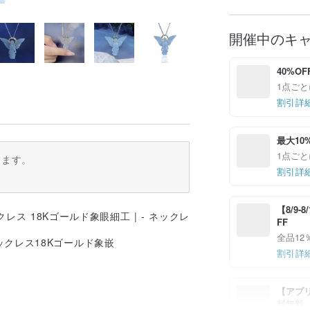
開催中のキ
40%OF
1点ごと
割引詳
最大10
1点ごと
ります。
割引詳
【8/9
FF
全品12
クレス18Kゴールド象嵌
割引詳
【アプリ
料無料（最