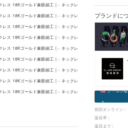
割引詳
ブランドに
海外デ
越境送
割引詳
【8/9
OFF*
7%OFF
割引詳
クーポン取
前回オンライン：
フォローす
返信率：
返信まで：