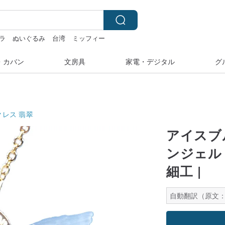
ラ
ぬいぐるみ
台湾
ミッフィー
・カバン
文房具
家電・デジタル
グ
クレス
翡翠
アイスブ
ンジェル
細工 |
自動翻訳（原文：