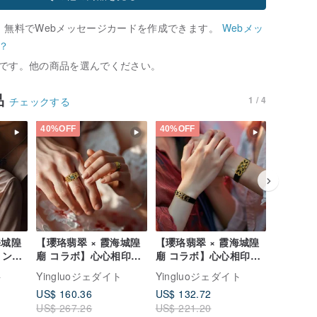
、無料でWebメッセージカードを作成できます。
Webメッ
？
です。他の商品を選んでください。
品
1 / 4
チェックする
40%OFF
40%OFF
40%OFF
海城隍
【瓔珞翡翠 × 霞海城隍
【瓔珞翡翠 × 霞海城隍
【瓔珞翡
ョン】
廟 コラボ】心心相印リ
廟 コラボ】心心相印ブ
廟 コラ
 |
ング | 収益の10%を寄
レスレット | 10% をチ
福蝶瓔珞
ト
Yingluoジェダイト
Yingluoジェダイト
Yingl
付
付
ャリティに寄付
ブレスレッ
US$ 160.36
US$ 132.72
US$ 132
10% を
US$ 267.26
US$ 221.20
US$ 221