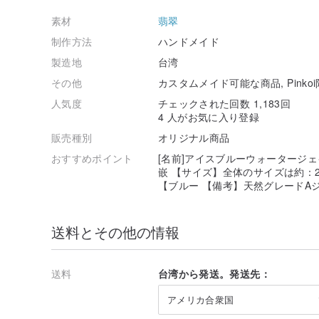
素材
翡翠
制作方法
ハンドメイド
製造地
台湾
その他
カスタムメイド可能な商品, Pinko
人気度
チェックされた回数 1,183回
4 人がお気に入り登録
販売種別
オリジナル商品
おすすめポイント
[名前]アイスブルーウォータージ
嵌 【サイズ】全体のサイズは約：26.
【ブルー 【備考】天然グレードAジェダイ
送料とその他の情報
送料
台湾から発送。発送先：
アメリカ合衆国