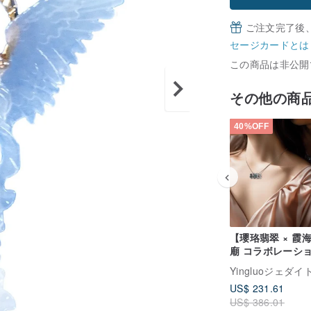
ご注文完了後
セージカードとは
この商品は非公開
その他の商
40%OFF
【瓔珞翡翠 × 霞
廟 コラボレーシ
心心相印ネックレス
Yingluoジェダイ
収益の 10% を寄
US$ 231.61
US$ 386.01