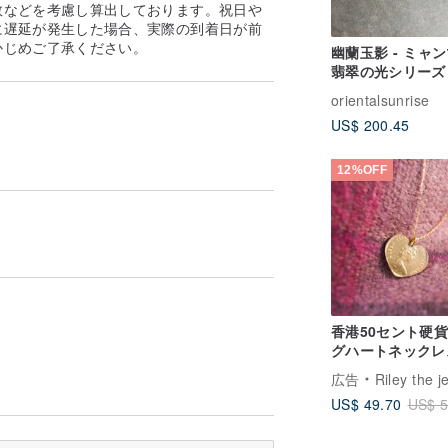
数などを考慮し算出しております。祝日や
に遅延が発生した場合、実際の到着日が前
かじめご了承ください。
幽蘭玉影 - ミャ
翡翠の光シリーズ 
湾デザイン彫刻翡
orientalsunrise
ンダント
US$ 200.45
12%OFF
香港50セント硬貨
グハートネックレ
広告
Riley the jewe
US$ 49.70
US$ 5