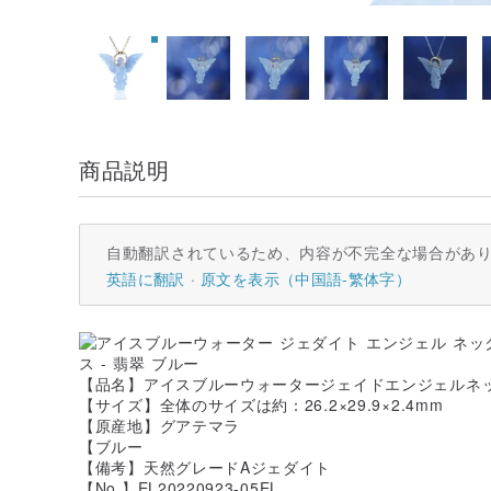
商品説明
自動翻訳されているため、内容が不完全な場合があ
英語に翻訳
原文を表示（中国語-繁体字）
【品名】アイスブルーウォータージェイドエンジェルネッ
【サイズ】全体のサイズは約：26.2×29.9×2.4mm
【原産地】グアテマラ
【ブルー
【備考】天然グレードAジェダイト
【No.】EL20220923-05EL