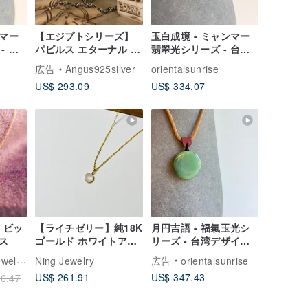
ンマー
【エジプトシリーズ】
玉白成境 - ミャンマー
- 台
パピルス エターナル /
翡翠光シリーズ - 台湾
翠ペ
トーテムポール / 925 /
デザイン彫刻翡翠ペン
広告
Angus925silver
orientalsunrise
純銀 / ペンダントトッ
ダント
US$ 293.09
US$ 334.07
プ / 円錐形
 ビッ
【ライチゼリー】純18K
月円吉語 - 福氣玉光シ
ス
ゴールド ホワイトアイ
リーズ - 台湾デザイン
スジェイドペンダント
彫刻玉佩
llery
Ning Jewelry
広告
orientalsunrise
（シルバーチェーン付
US$ 261.91
US$ 347.43
6.47
き）