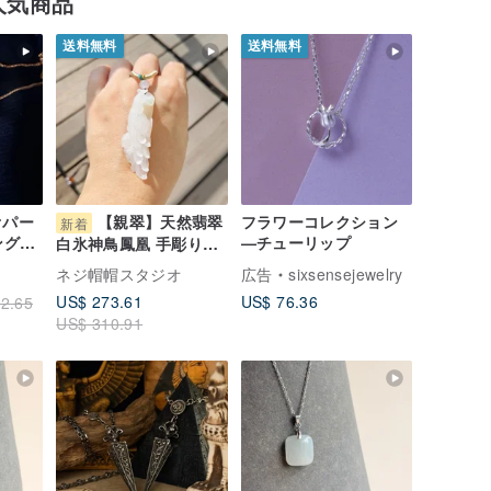
人気商品
送料無料
送料無料
オパー
【親翠】天然翡翠
フラワーコレクション
新着
ングシ
—チューリップ
白氷神鳥鳳凰 手彫りペ
ルド
ンダント 調節紐付き
ネジ帽帽スタジオ
広告
sixsensejewelry
レス
JA00318
US$ 273.61
US$ 76.36
2.65
US$ 310.91