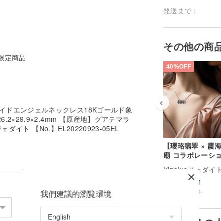
発送まで：
その他の商
i限定商品
40%OFF
ェイドエンジェルネックレス18Kゴールド象
2×29.9×2.4mm 【原産地】グアテマラ
ト 【No.】EL20220923-05EL
【瓔珞翡翠 × 霞
廟 コラボレーシ
心心相印ネックレス
Yingluoジェダイ
収益の 10% を寄
US$ 231.61
US$ 386.01
我們建議的瀏覽環境