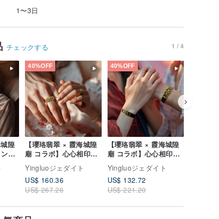
1〜3日
品
1 / 4
チェックする
40%OFF
40%OFF
40%OFF
海城隍
【瓔珞翡翠 × 霞海城隍
【瓔珞翡翠 × 霞海城隍
【瓔珞翡
ョン】
廟 コラボ】心心相印リ
廟 コラボ】心心相印ブ
廟 コラ
 |
ング | 収益の10%を寄
レスレット | 10% をチ
福蝶瓔珞
ト
Yingluoジェダイト
Yingluoジェダイト
Yingl
付
付
ャリティに寄付
ブレスレッ
US$ 160.36
US$ 132.72
US$ 132
10% を
US$ 267.26
US$ 221.20
US$ 221