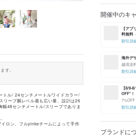
開催中のキ
【アプリ
料無料（最
割引詳
海外デ
越境送
ります。
割引詳
【8/9
OFF*
トル/ 24センチメートルワイドカラー/
7%OFF
/スリーブ鵬レベル最も広い量、設計は26
胸幅48センチメートル/スリーブでありま
割引詳
す。
ロン、フルyinkeチームによって手作
ブランドに