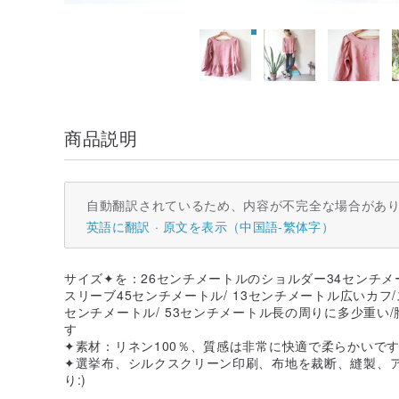
商品説明
自動翻訳されているため、内容が不完全な場合があ
英語に翻訳
原文を表示（中国語-繁体字）
サイズ✦を：26センチメートルのショルダー34センチメー
スリーブ45センチメートル/ 13センチメートル広いカフ
センチメートル/ 53センチメートル長の周りに多少重い/
す
✦素材：リネン100％、質感は非常に快適で柔らかいで
✦選挙布、シルクスクリーン印刷、布地を裁断、縫製、アイ
り:)