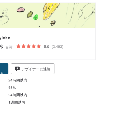
yinke
5.0
(3,493)
台湾
得
デザイナーに連絡
る
24時間以内
98%
24時間以内
1週間以内