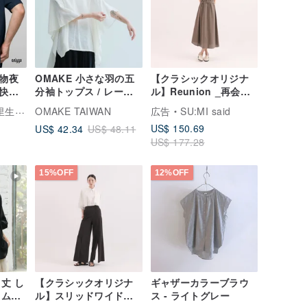
動物夜
OMAKE 小さな羽の五
【クラシックオリジナ
ト快適
分袖トップス / レーヨ
ル】Reunion _再会大
- 石
ン オフホワイト
ポケット洋装_ CLD
活創意
OMAKE TAIWAN
広告
SU:MI said
011 _茶色
US$ 150.69
US$ 42.34
US$ 48.11
US$ 177.28
15%OFF
12%OFF
ト丈 し
【クラシックオリジナ
ギャザーカラーブラウ
 ムー
ル】スリッドワイドパ
ス - ライトグレー