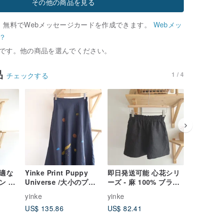
その他の商品を見る
、無料でWebメッセージカードを作成できます。
Webメッ
？
です。他の商品を選んでください。
品
1 / 4
チェックする
快適な
Yinke Print Puppy
即日発送可能 心花シリ
子猫、オ
ン リ
Universe /大小のプリ
ーズ - 麻 100% ブラッ
小さな黄
ドパ
ント伸縮性ポケットラ
クポケットショートパ
kisskis
yinke
yinke
yinke
ウンドスカート
ンツ
デニムサ
US$ 135.86
US$ 82.41
US$ 159
ドパンツ