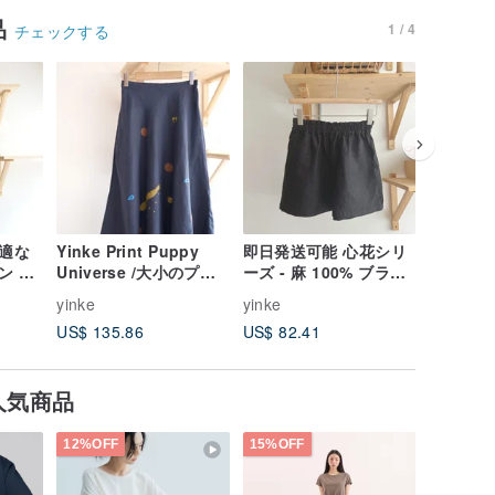
品
1 / 4
チェックする
快適な
Yinke Print Puppy
即日発送可能 心花シリ
子猫、オ
ン リ
Universe /大小のプリ
ーズ - 麻 100% ブラッ
小さな黄
ドパ
ント伸縮性ポケットラ
クポケットショートパ
kisskis
yinke
yinke
yinke
ウンドスカート
ンツ
デニムサ
US$ 135.86
US$ 82.41
US$ 159
ドパンツ
人気商品
12%OFF
15%OFF