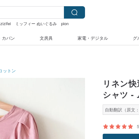
zizifei
ミッフィー ぬいぐるみ
pion
・カバン
文房具
家電・デジタル
グ
コットン
リネン快
シャツ 
自動翻訳（原文：