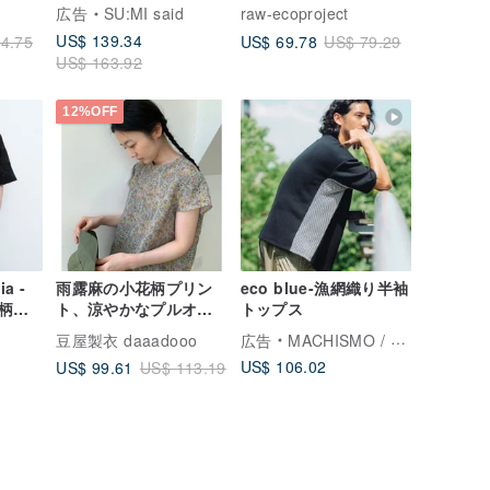
ンツ_CLB005_黑
広告
SU:MI said
raw-ecoproject
US$ 139.34
US$ 69.78
4.75
US$ 79.29
US$ 163.92
12%OFF
ia -
雨露麻の小花柄プリン
eco blue-漁網織り半袖
柄キ
ト、涼やかなプルオー
トップス
バー半袖ブラウス
豆屋製衣 daaadooo
広告
MACHISMO / マチスモ
US$ 106.02
US$ 99.61
US$ 113.19