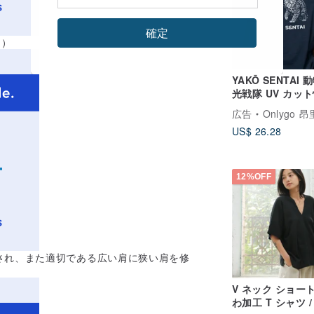
確定
)）
YAKŌ SENTAI 
光戦隊 UV カッ
吸汗速乾 T シャツ 
広告
Onlygo 昂里生
虎モデル
US$ 26.28
12%OFF
され、また適切である広い肩に狭い肩を修
V ネック ショー
わ加工 T シャツ /