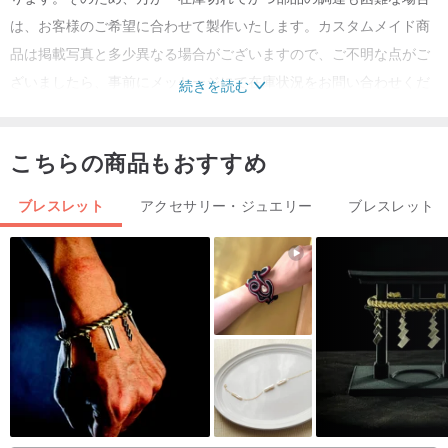
は、お客様のご希望に合わせて製作いたします。カスタムメイド商
品は掲載写真と多少異なる場合がございますので、ご不明な点がご
ざいましたら、事前にメッセージにて在庫状況をお問い合わせくだ
続きを読む
さい。
▼カスタムメイド商品は、製作に約 7 営業日ほどお時間を頂戴いた
こちらの商品もおすすめ
します。お急ぎのお客様は、ご購入をお控えください。
▼在庫がある商品につきましては、通常 2 日以内に発送いたします
ブレスレット
アクセサリー・ジュエリー
ブレスレット
（土日祝を除く）。
▼商品は厚手のジッパーバッグに梱包し、お手入れ用のシルバー磨
き布をプレゼントいたします。ギフト用に紙箱でのラッピングをご
希望の場合は、事前にお知らせください。
▼ブレスレットの標準サイズはチェーン長さ 16cm で、手首周り約
15cm の方に適しています。お客様の手首周りを測っていただいた
後、1cm（ぴったりフィット）～1.5cm（少しゆったり）をプラス
した長さで調整いたします。もしお客様ご自身で測定を誤り、サイ
ズ変更をご希望の場合は、往復送料と変更手数料 50 元をご負担い