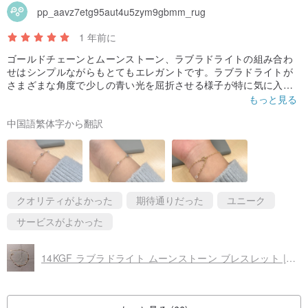
pp_aavz7etg95aut4u5zym9gbmm_rug
いるため、アメリカの 14K ゴールドフィルドは一般的な金メッキ製
品よりもアレルギーを起こしにくいのが特徴です。
1 年前に
ゴールドチェーンとムーンストーン、ラブラドライトの組み合わ
せはシンプルながらもとてもエレガントです。ラブラドライトが
[14K ゴールドフィルドのお手入れ]
さまざまな角度で少しの青い光を屈折させる様子が特に気に入っ
アメリカの 14K ゴールドフィルドは、シャワー時も着用可能です
ています。全体的に控えめですが、非常に多用途です。
もっと見る
店主の態度はとても良く、とても忍耐強いです！
が、化学薬品との接触は避けてください。水に強く、清水に触れる
中国語繁体字から翻訳
あと、手が太いので伸ばしてくれた店主さんに感謝です。
ことで自己洗浄効果が得られ、色の持続性を高めます。お手入れを
せずに放置すると、ゴールドフィルドの酸化を早めてしまうため、
注意が必要です。もし、わずかな酸化やくすみが気になる場合は、
歯磨き粉で洗浄後、水で洗い流し、乾いた布で拭き取ると輝きが戻
クオリティがよかった
期待通りだった
ユニーク
ります。
サービスがよかった
[クリスタルのスピリチュアルな意味]
14KGF ラブラドライト ムーンストーン ブレスレット | ハンドメイド オーダーメイド ピアス ネックレス
▼プレナイト：ブドウの房のような結晶から名付けられ、「希望の
石」として知られています。
▼ガーネット：女性にぴったりのクリスタルで、魅力と親和性を高