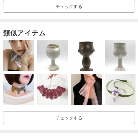
チェックする
ただきます。
▼ご購入前に商品についてご不明な点がございましたら、「チャッ
ト」にてお問い合わせください。
類似アイテム
[購入時のヒント]
▼当店のサービスにご満足いただけましたら、ぜひ 5 つ星の評価を
お願いいたします。もしご不満な点がございましたら、評価ではな
く、まずはメッセージにてご連絡ください。
▼天然石は、自然のものですので、色合いや模様の深さに個体差が
あります。また、多少の鉱物欠け、インクルージョン（内包物）、
クラック、不純物、雲母などが見られる場合がございます。完璧を
お求めの方、神経質な方は、実店舗でのご購入をおすすめいたしま
す。
チェックする
▼ブレスレットは普段使いで水に触れても問題ありませんが、ボデ
ィソープや石鹸などの化学洗剤はできるだけ避けてください。水に
濡れた後は、速やかに乾いた布で拭いてください。熱いお風呂や硫