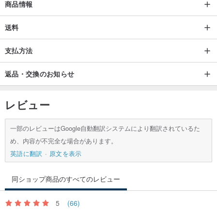
商品情報
黄泉（温泉）に入る際は、必ず外してください。銀やクリスタルの
品質に影響を与える可能性があります。
送料
▼純銀アクセサリーは空気に触れると硫化銀に変化し、黒ずむこと
支払方法
があります。そのため、着用しない際は密閉できるジッパーバッグ
に入れて保管してください。銀が黄色や黒に変色した場合は、シル
返品・交換のお知らせ
バー磨き布やシルバー磨きペーストで拭くと元の輝きに戻ります。
または、歯磨き粉で磨き、水で洗い流した後、乾いた布で拭いてく
レビュー
ださい。純銀製の金具には、シルバークリーナーを使用しないでく
ださい。シルバークリーナーは化学液体であり、銀の金具を腐食さ
一部のレビューはGoogle自動翻訳システムにより翻訳されているた
せる可能性があります。
め、内容が不完全な場合があります。
英語に翻訳
原文を表示
[14K ゴールドフィルドについて]
ゴールドフィルドは金メッキとは全く異なります。アメリカの 14K
同ショップ商品のすべてのレビュー
ゴールドフィルド製法では、総重量の 5% 以上に相当する 14K 金層
を、高温高圧処理によって金属の芯材（銅など）に圧着させます。
5
(66)
純金の優れた延性を利用し、純金層と芯材層を永久的に結合させて