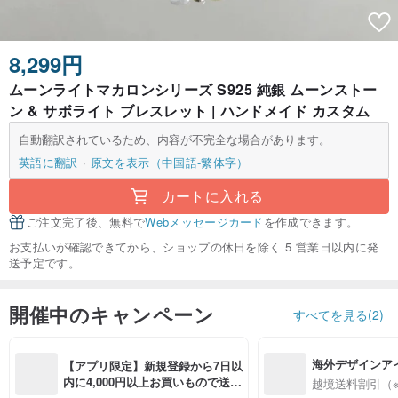
8,299円
ムーンライトマカロンシリーズ S925 純銀 ムーンストー
ン & サボライト ブレスレット | ハンドメイド カスタム
自動翻訳されているため、内容が不完全な場合があります。
英語に翻訳
原文を表示（中国語-繁体字）
カートに入れる
ご注文完了後、無料で
Webメッセージカード
を作成できます。
お支払いが確認できてから、ショップの休日を除く 5 営業日以内に発
送予定です。
開催中のキャンペーン
すべてを見る(2)
海外デザインア
【アプリ限定】新規登録から7日以
入
内に4,000円以上お買いもので送料
越境送料割引（
無料（最大500円OFF）