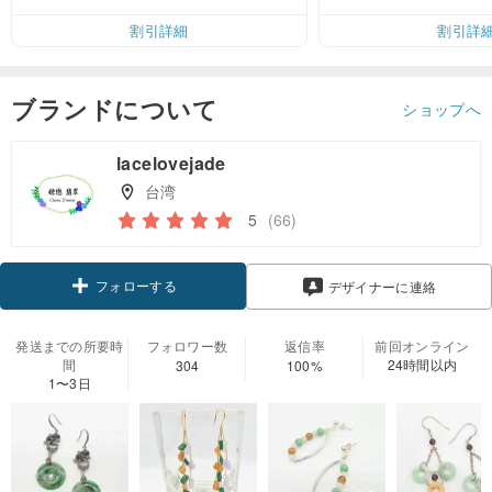
割引詳細
割引詳
ブランドについて
ショップへ
lacelovejade
台湾
5
(66)
フォローする
デザイナーに連絡
発送までの所要時
フォロワー数
返信率
前回オンライン
間
24時間以内
304
100%
1〜3日