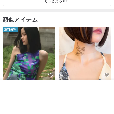
もっと見る (66)
めると言われています。
▼ストロベリークォーツ：愛の石の一つで、人間関係の調和を促
類似アイテム
し、良縁を引き寄せ、自己の弱点を克服し、意志を強く持ち、着実
に目標に向かって進むのを助けます。
送料無料
▼ルチルクォーツ：金運やビジネス運、人脈運を高める力があり、
ビジネスや仕事における強力なサポート役となります。
▼アクアマリン：インスピレーションと創造性を刺激し、コミュニ
ケーション能力と説得力を高めます。また、引っ込み思案な人が自
信を持ち、自己肯定感を強める手助けとなります。
▼ラピスラズリ：洞察力と物事を見抜く力を高め、運転中に着用す
ると感情を安定させ、交通渋滞によるイライラを解消し、怒りを鎮
【イタリアの精緻な職人技】 -
世界の片隅で静かに咲く花/ ワン
めて穏やかな心を取り戻すのに役立ちます。
カートに入れる
フレンチシックな装い - ツイル
ポイントタトゥーのレースのチ
お気に入り
ショップを見る
▼アパタイト：非常に平和な鉱物で、意見の相違がある人々が平和
プリントシルクスカーフトップ
ョーカー SV649
from a friend of mine
Sugar Valentine
ス
的に協力し合うことを可能にします。
34,340円
1,780円
▼アメジスト：知性の石で、クラウンチャクラに対応し、思考をク
送料無料
リアにします。