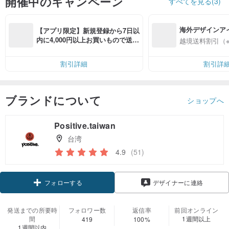
開催中のキャンペーン
すべてを見る(3)
海外デザインア
【アプリ限定】新規登録から7日以
入
内に4,000円以上お買いもので送料
越境送料割引（
無料（最大500円OFF）
割引詳細
割引詳
ブランドについて
ショップへ
Positive.taiwan
台湾
4.9
(51)
クーポン取得
デザイナーに連絡
フォローする
発送までの所要時
フォロワー数
返信率
前回オンライン
間
1週間以上
419
100%
1週間以内