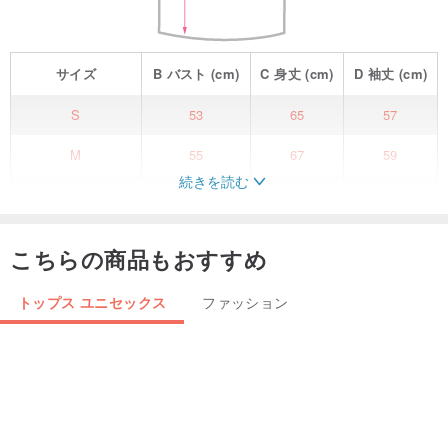
サイズ
B
バスト
(cm)
C
身丈
(cm)
D
袖丈
(cm)
S
53
65
57
M
55
67
59
続きを読む
L
57
69
60
髪にタトゥーを入れて あらゆるスローガンで反抗的な血を世界に伝
こちらの商品もおすすめ
えたい
どこにいても注目の的になること間違いなし
トップス ユニセックス
ファッション
多機能ポケットが手放せない理由
大切なものが入る大きな前ポケットやサイドのファスナーポケッ
ト、後ろの小さなポケットはもちろん、ティッシュやハンカチなど
を入れるのに最適です。