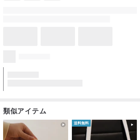
W*******g
4 年前に
設計特別有型，搭配性高。
期待通りだった
ユニーク
届くのが速かった
【上質な日常】Positive.トルコオーガニックコットン ショート丈切り替えレディースTシャツ
デザイナーは4 年前に返信しました。
よろしくお願いします。春夏のイモータルTをぜひお試しくだ
さい。より機能的で快適です。
あなたの励ましは最大のサポートです私はあなたが着ること
もっと見る
で快適さと多様性を楽しむことができることを願っています
もっと見る (51)
類似アイテム