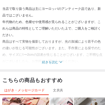
当店で取り扱う商品は主にヨーロッパのアンティーク品であり、新
品ではございません。
年代物のため、色褪せや使用感が見られることがございますが、こ
れらは商品の特性としてご理解いただいた上で、ご購入をご検討く
ださい。
商品はすべて実物を撮影しておりますが、光の加減により若干の色
の違いが生じる可能性がございます。また、手作業による採寸のた
め、サイズに1〜2cmの誤差が生じることがございます。ご不明な点
がございましたら、お気軽にお問い合わせください。
続きを読む
● Instagramアカウントでは、より多くのアンティーク品の歴史をご
こちらの商品もおすすめ
紹介しています。ぜひフォローしてご覧ください。検索ID:
@vtgcicely
はがき・メッセージカード
文房具