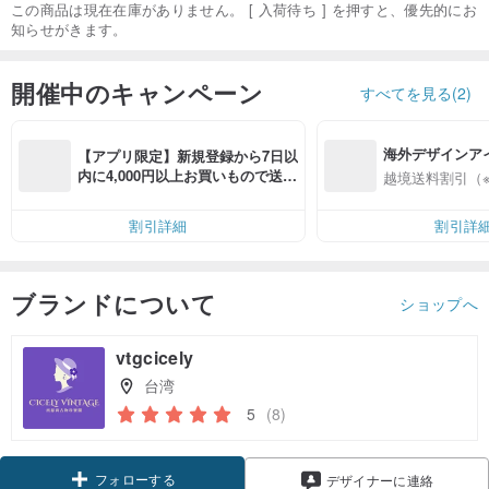
この商品は現在在庫がありません。 [ 入荷待ち ] を押すと、優先的にお
知らせがきます。
開催中のキャンペーン
すべてを見る(2)
海外デザインア
【アプリ限定】新規登録から7日以
入
内に4,000円以上お買いもので送料
越境送料割引（
無料（最大500円OFF）
割引詳細
割引詳
ブランドについて
ショップへ
vtgcicely
台湾
5
(8)
フォローする
デザイナーに連絡