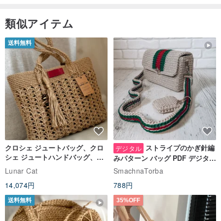
類似アイテム
送料無料
クロシェ ジュートバッグ、クロ
ストライプのかぎ針編
デジタル
シェ ジュートハンドバッグ、リ
みパターン バッグ PDF デジタル
ユーザブルバッグ
インスタント ダウンロード、レ
Lunar Cat
SmachnaTorba
ディース クロスボディ
14,074円
788円
送料無料
35%OFF