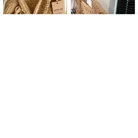
入荷待ち登録
お気に入り
ショップを見る
クロシェ編み丸型ジュートバッ
オーガニックコットン糸の編み
グ、クロシェ編みトートバッ
バッグ、クラッチバッグとして
グ、クロシェ編みショルダーバ
も。
Lunar Cat
Knits And Woven By Oom
ッグ
11,425円
5,405円
8,314円
送料無料