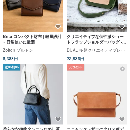
Brita コンパクト財布 | 軽量設計
クリエイティブな個性派ショー
× 日常使いに最適
トフラップショルダーバッグ -
ラッキーグリーン (ギフト オリ
DUAL 多兒クリエイティブレザーグッズ
Zolton ゾルトン
ジナル)
8,383円
22,836円
送料無料
50%OFF
柔らかな植物タンニンなめし革
コニャックレザーのクロスボデ