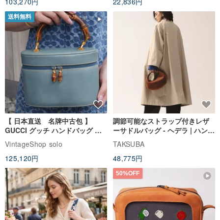
103,270円
22,836円
送料無料
【 日本直送 名牌中古包 】
調節可能なストラップ付きレザ
GUCCI グッチ ハンドバッグ ブ
ーサドルバッグ - ヘデラ | ハンド
ルー バンブー レザー バニティバ
クラフト ショルダーバッグ
VintageShop solo
TAKSUBA
ッグ vintage ヴィンテージ オー
125,120円
48,775円
ルド 8rhwf4
50%OFF