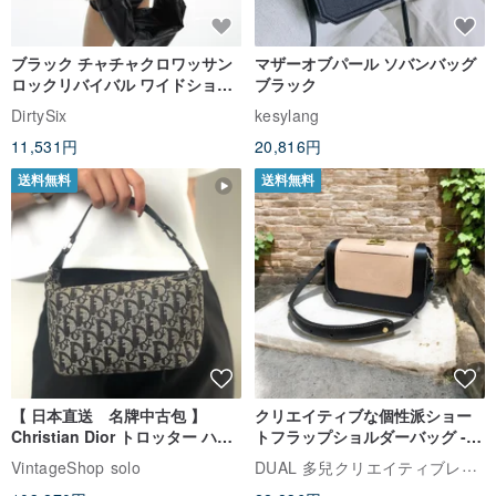
ブラック チャチャクロワッサン
マザーオブパール ソバンバッグ
ロックリバイバル ワイドショル
ブラック
ダーストラップ 柔らか軽量 ショ
DirtySix
kesylang
ルダーバッグ 斜め掛けバッグ
11,531円
20,816円
送料無料
送料無料
【 日本直送 名牌中古包 】
クリエイティブな個性派ショー
Christian Dior トロッター ハン
トフラップショルダーバッグ -
ドバッグ ブラック ジャガード バ
クラシックブラック (ギフト オ
DUAL 多兒クリエイティブレザーグッズ
VintageShop solo
ニティバッグ ミニバッグ zxykbr
リジナル)