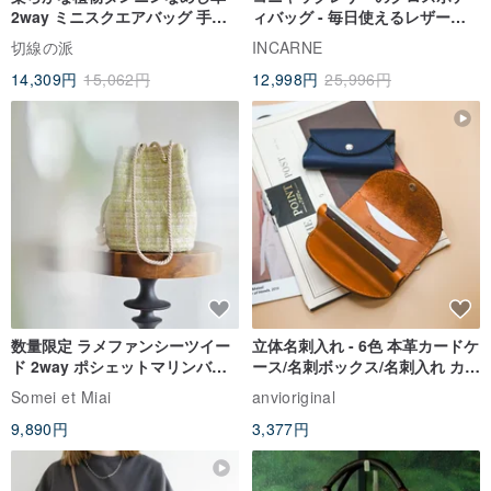
2way ミニスクエアバッグ 手提
ィバッグ - 毎日使えるレザーハ
げ 斜め掛け 上品な本革バッグ
ンドバッグ
切線の派
INCARNE
14,309円
15,062円
12,998円
25,996円
数量限定 ラメファンシーツイー
立体名刺入れ - 6色 本革カードケ
ド 2way ポシェットマリンバッ
ース/名刺ボックス/名刺入れ カス
グ アップルグリーン ミニショ
タマイズ箔押し/型押し可能
Somei et Miai
anvioriginal
ルダー
9,890円
3,377円