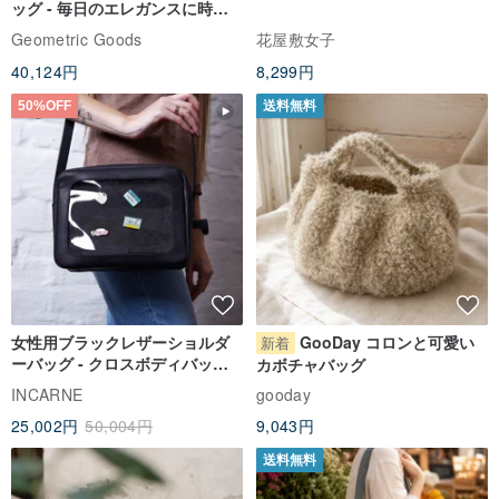
ッグ - 毎日のエレガンスに時代
を超えたアクセサリー
Geometric Goods
花屋敷女子
40,124円
8,299円
50%OFF
送料無料
女性用ブラックレザーショルダ
GooDay コロンと可愛い
新着
ーバッグ - クロスボディバッグ
カボチャバッグ
ITA バッグアクセサリー
INCARNE
gooday
25,002円
50,004円
9,043円
送料無料