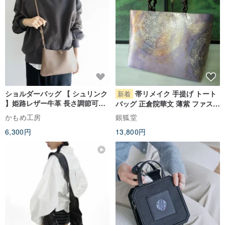
ショルダーバッグ 【 シュリンク
帯リメイク 手提げ トート
新着
】姫路レザー牛革 長さ調節可ス
バッグ 正倉院華文 薄紫 ファスナ
トラップ HS32K
ー付 A4サイズ
かもめ工房
銀狐堂
6,300円
13,800円