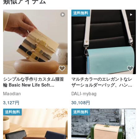
類似アイテム
送料無料
シンプルな手作りカスタム猫首
マルチカラーのエレガントなレ
輪 Basic New Life Soft
ザーショルダーバッグ、ハンド
Organic Cat Collar | Simple
メイド
Maodian
DALI-mybag
Soft Cat Collar
3,127円
30,108円
送料無料
送料無料