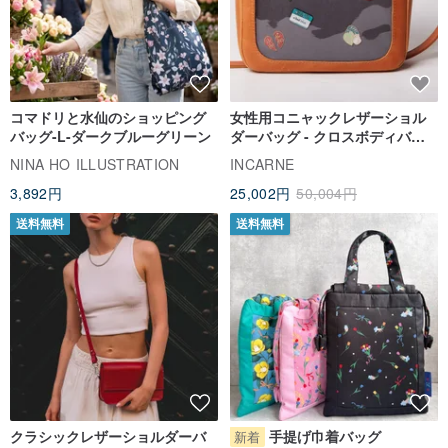
コマドリと水仙のショッピング
女性用コニャックレザーショル
バッグ-L-ダークブルーグリーン
ダーバッグ - クロスボディバッ
グ ITA バッグアクセサリー
NINA HO ILLUSTRATION
INCARNE
3,892円
25,002円
50,004円
送料無料
送料無料
クラシックレザーショルダーバ
手提げ巾着バッグ
新着