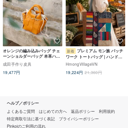
オレンジの編み込みバッグ チェ
プレミアム モン族 パッチ
新着
ーンショルダーバッグ 本革ハン
ワーク トートバッグ | ハンドメ
ドメイドバッグ
イド テキスタイル ショルダーバ
成田手作り皮具
HmongVillageVN
ッグ
19,477円
19,224円
21,360円
ヘルプ／ポリシー
よくあるご質問
はじめての方へ
返品ポリシー
利用規約
特定商取引法に基づく表記
プライバシーポリシー
Pinkoiのご利用の流れ